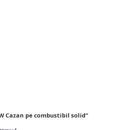
W Cazan pe combustibil solid”
омечены
*