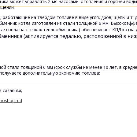
тика может управлять 2-мя насосами: отопления и горячей вод
ещении.
работающие на твердом топливе в виде угля, дров, щепы и т. д
обменник котла изготовлен из стали толщиной 6 мм. Высокоэфф
ые сопла на стенках теплообменника) обеспечивает КПД котла 
менника (активируется педалью, расположенной в нижн
й стали толщиной 6 мм (срок службы не менее 10 лет, в средне
получаете дополнительную экономию топлива;
 cazanului;
moshop.md