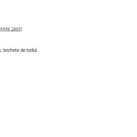
ОНИК 260П
, brichete de turbă