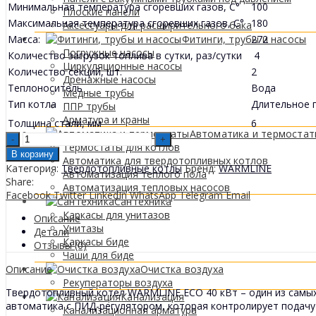
Минимальная температура сгоревших газов, C°
100
Плоские панели
Максимальная температура сгоревших газов, C°
180
Аксессуары для расширительного бака
Масса:
272
Фитинги, трубы и насосы
Погружные насосы
Количество загрузок топлива в сутки, раз/сутки
4
Циркуляционные насосы
Количество секций, шт.
2
Дренажные насосы
Теплоноситель
Вода
Медные трубы
Тип котла
Длительное 
ППР трубы
Арматура и краны
Толщина стали, мм
6
Автоматика и термоста
WARMLINE
Термостаты для котлов
ECO
В корзину
Автоматика для твердотопливных котлов
40
Категория:
Твердотопливные котлы
Бренд:
WARMLINE
Автоматизация теплого пола
KW
Share:
Автоматизация тепловых насосов
Cazan
Facebook
Twitter
LinkedIn
WhatsApp
Telegram
Email
Сантехника
pe
Каркасы для унитазов
combustibil
Описание
Унитазы
solid
Детали
Каркасы биде
quantity
Отзывы (0)
Чаши для биде
Описание
Очистка воздуха
Рекуператоры воздуха
Твердотопливный котел WARMLINE ECO 40 кВт – один из самых
Канализация
автоматика с ПИД-регулятором, которая контролирует подачу
Канализационная арматура