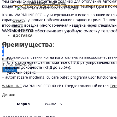
тем самым снижая затраты на топливо для отопления. Автома
Канализационная труба
комнатного термостата для стабилизации температуры в пом
Пакеты и акции
Котлы WARMLINE ECO – универсальные в использовании котлы, 
справа внизу) упрощает обслуживание водяного гриля. Тепло
О НАС
вторичного воздуха (многоточечная наддувка через специальн
БЛОГ
WARMLINE ECO обеспечивает удобную очистку теплооб
КОНТАКТЫ
ДОСТАВКА
Преимущества:
Sign In
Hello,
0
0
— надежность: стенки котла изготовлены из высококачественно
0
МДЛ
— благодаря новейшей автоматике с ПИД-регулированием вы 
– высокая доходность (КПД до 85,6%);
Search
— удобный сервис;
– automatizare modernă, cu care puteți programa ușor funcționarea
WARMLINE
WARMLINE ECO 40 кВт Твердотопливный котел
Ter
Детали
Марка
WARMLINE