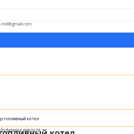
op.md@gmail.com
дотопливный котел
 буферные емкости
топливный котел