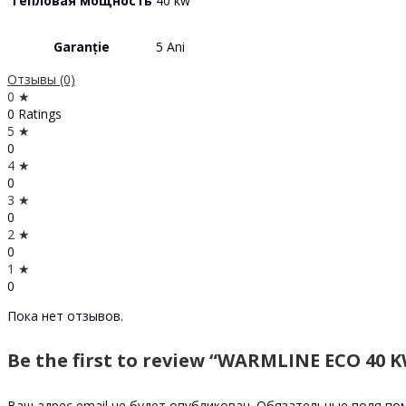
Тепловая мощность
40 kw
Garanție
5 Ani
Отзывы (0)
0 ★
0 Ratings
5 ★
0
4 ★
0
3 ★
0
2 ★
0
1 ★
0
Пока нет отзывов.
Be the first to review “WARMLINE ECO 40 K
Ваш адрес email не будет опубликован.
Обязательные поля п