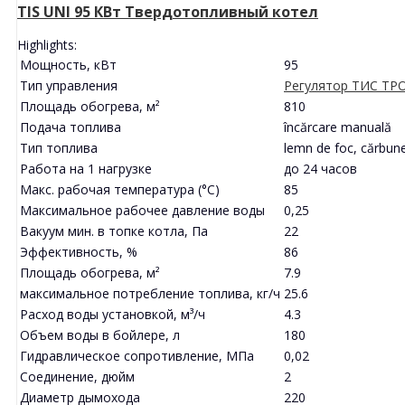
TIS UNI 95 КВт Твердотопливный котел
Highlights:
Мощность, кВт
95
Тип управления
Регулятор ТИС ТР
Площадь обогрева, м²
810
Подача топлива
încărcare manuală
Тип топлива
lemn de foc, cărbune
Работа на 1 нагрузке
до 24 часов
Макс. рабочая температура (°С)
85
Максимальное рабочее давление воды
0,25
Вакуум мин. в топке котла, Па
22
Эффективность, %
86
Площадь обогрева, м²
7.9
максимальное потребление топлива, кг/ч
25.6
Расход воды установкой, м³/ч
4.3
Объем воды в бойлере, л
180
Гидравлическое сопротивление, МПа
0,02
Соединение, дюйм
2
Диаметр дымохода
220