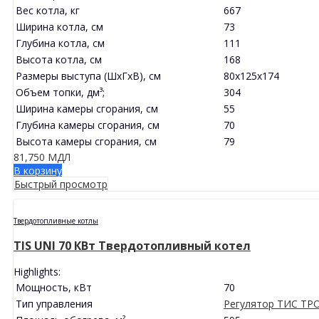
Вес котла, кг
667
Ширина котла, см
73
Глубина котла, см
111
Высота котла, см
168
Размеры выступа (ШхГхВ), см
80x125x174
Объем топки, дм³;
304
Ширина камеры сгорания, см
55
Глубина камеры сгорания, см
70
Высота камеры сгорания, см
79
81,750
МДЛ
В корзину
Быстрый просмотр
Твердотопливные котлы
TIS UNI 70 КВт Твердотопливный котел
Highlights:
Мощность, кВт
70
Тип управления
Регулятор ТИС ТР