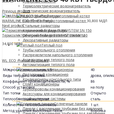
0
МДЛ
буферные емкости
Термоэлектрические водонагреватель
Электрические водонагреватель
Previous product
Радиаторы
WARMLINE ECO 30 кВт Твердотопливный котел
30,800
МДЛ
Calorifere bimetal
Next product
Стальные радиаторы
Алюминиевые радиаторы
Термоэлектрический бойлер SUNSYSTEM SN 150
Обогреватели для ванной комнаты
Декоративные радиаторы
34,800
МДЛ
Tеплый пол
Трубы напольного отопления
Распределители напольного отопления
Аксессуары для теплого пола
WL_ECO_manual de utilizare
Автоматизация теплого пола
Мощность номинальная, кВт
40
Кондиционеры
Потолочный кондиционер
Виды твердого топлива
дрова, опилк
Кондиционеры консольного типа
Коэффициент производительности, %
86
Сплит кондиционеры
Способ установки
на полу
Трубопроводы кондиционирования
Тип топки
Открыто
Аксессуары для кондиционирования
промышленные системы
Теплообменный материал
сталь
Солнечные панели
Количество теплообменников
1 шт.
Панели с вакуумными трубками без давления
Метод удаления выхлопных газов
Воронка
Панели с вакуумными трубками под давлением