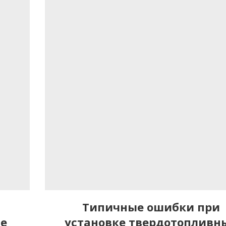
Типичные ошибки при
ые
установке твердотопливн