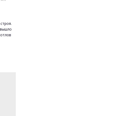
о
строя.
 вышло
котлов