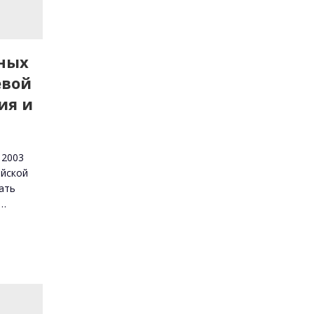
ных
евой
ия и
 2003
ийской
ать
м…