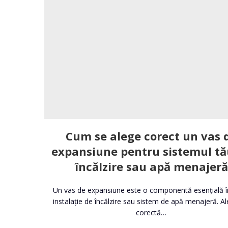
Cum se alege corect un vas 
expansiune pentru sistemul tă
încălzire sau apă menajeră
Un vas de expansiune este o componentă esențială î
instalație de încălzire sau sistem de apă menajeră. A
corectă…