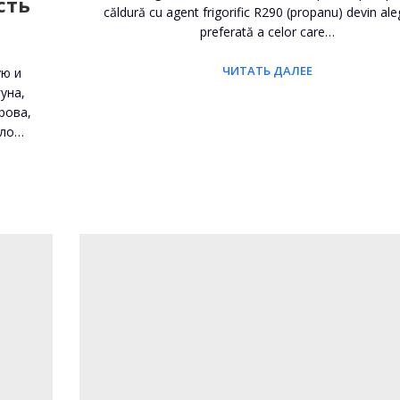
сть
căldură cu agent frigorific R290 (propanu) devin al
preferată a celor care…
ЧИТАТЬ ДАЛЕЕ
ую и
уна,
рова,
ыло…