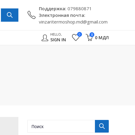
Поддержкa:
079880871
Электронная почта:
vinzaritermoshop.md@gmail.com
HELLO,
0
0
0
МДЛ
SIGN IN