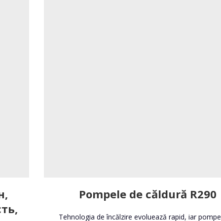
н,
Pompele de căldură R290
ть,
Tehnologia de încălzire evoluează rapid, iar pompe