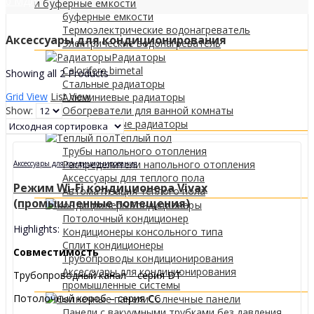
0
МДЛ
и буферные емкости
буферные емкости
Термоэлектрические водонагреватель
Аксессуары для кондиционирования
Электрические водонагреватель
Радиаторы
Calorifere bimetal
Showing all 2 Products
Стальные радиаторы
Grid View
List View
Алюминиевые радиаторы
Show:
Обогреватели для ванной комнаты
Декоративные радиаторы
Tеплый пол
Трубы напольного отопления
Распределители напольного отопления
Аксессуары для кондиционирования
Аксессуары для теплого пола
Режим Wi-Fi кондиционера Vivax
Автоматизация теплого пола
(промышленные помещения)
Кондиционеры
Потолочный кондиционер
Highlights:
Кондиционеры консольного типа
Сплит кондиционеры
Совместимость
Трубопроводы кондиционирования
Аксессуары для кондиционирования
Трубопроводный канал – серия DT
промышленные системы
Потолочный короб – серия CC
Солнечные панели
Панели с вакуумными трубками без давления