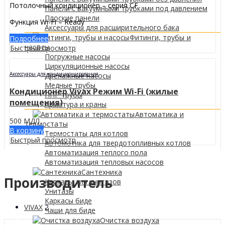
Потолочный кондиционер – серия CF
Панели с вакуумными трубками под давлением
Плоские панели
Функция Wi-Fi – Ready
Аксессуары для расширительного бака
Фитинги, трубы и
Подробнее
насосы
Быстрый просмотр
Погружные насосы
Циркуляционные насосы
Аксессуары для кондиционирования
Дренажные насосы
Медные трубы
Кондиционер Vivax Режим Wi-Fi (жилые
ППР трубы
помещения)
Арматура и краны
Автоматика и
500
МДЛ
термостаты
В корзину
Термостаты для котлов
Быстрый просмотр
Автоматика для твердотопливных котлов
Автоматизация теплого пола
Автоматизация тепловых насосов
Сантехника
Производитель
Каркасы для унитазов
Унитазы
Каркасы биде
VIVAX
2
Чаши для биде
Очистка воздуха