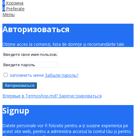
0
Корзина
0
Preferate
Meniu
Авторизоваться
Obține acces la comenzi, lista de dorințe și recomandările tale.
запомнить меня
Забыли пароль?
Авторизоваться
Впервые в Termoshop.md? Зарегистрироваться
Signup
Datele personale vor fi folosite pentru a-ți susține experiența pe
acest site web, pentru a administra accesul la contul tău și pentru