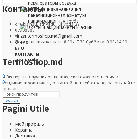
Рекуператоры воздуха
Контакты
Канализация
Канализационная арматура
Канализационная труба
or.Chișinău, str.Vadul lui Vodă 28
Пакеты и акции
079880871
vinzaritermoshop.md@gmail.com
Понедельник-пятница: 8.00-17.30 Суббота: 9.00-14.00
О НАС
БЛОГ
КОНТАКТЫ
Termoshop.md
ДОСТАВКА
Sign In
Hello,
0
– Эксперты в лучших решениях, системах отопления и
0
кондиционирования с доставкой по всей стране, заказывайте
0
МДЛ
онлайн!
Search
Pagini Utile
Мой профиль
Корзина
Доставка