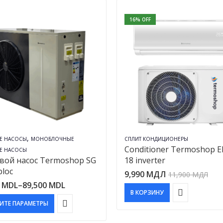
16
% OFF
,
Е НАСОСЫ
МОНОБЛОЧНЫЕ
СПЛИТ КОНДИЦИОНЕРЫ
Conditioner Termoshop E
Е НАСОСЫ
вой насос Termoshop SG
18 inverter
loc
9,990
МДЛ
11,900
МДЛ
Диапазон
0
MDL
–
89,500
MDL
В КОРЗИНУ
цен:
ИТЕ ПАРАМЕТРЫ
48,800 MDL
–