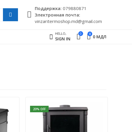
Поддержкa:
079880871
Электронная почта:
vinzaritermoshop.md@gmail.com
HELLO,
0
0
0
МДЛ
SIGN IN
20
% OFF