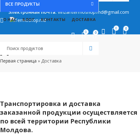
ВСЕ ПРОДУКТЫ
Поддержкa:
079880871
Электронная почта:
vinzaritermoshop.md@gmail.com
О НАС
БЛОГ
КОНТАКТЫ
ДОСТАВКА
0
0
0
0
Доставка
Первая страница
»
Доставка
Транспортировка и доставка
заказанной продукции осуществляется
по всей территории Республики
Молдова.