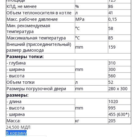
КПД, не менее
%
86
Объем теплоносителя в котле
л
41
Макс. рабочее давление
MPa
0,15
Мин. рекомендуемая
°C
58
температура
Максимальная температура
°C
85
Внешний (присоединительный)
mm
159
размер дымохода
Размеры топки:
- глубина
310
- ширина
mm
300
- высота
560
Объем топки
л
52
Размеры погрузочной двери
mm
280 x 300
размеры:
- длина
1020
- высота
mm
995
- ширина
455 (630*)
Масса:
кг
205
24,500
МДЛ
В корзину