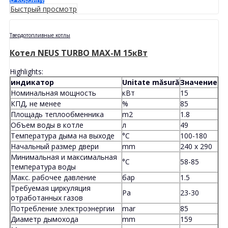
Быстрый просмотр
Твердотопливные котлы
Котел NEUS TURBO MAX-M 15кВт
Highlights:
индикатор
Unitate măsură
Значение
Номинальная мощность
кВт
15
КПД, не менее
%
85
Площадь теплообменника
m2
1.8
Объем воды в котле
л
49
Температура дыма на выходе
°C
100-180
Начальный размер двери
mm
240 x 290
Минимальная и максимальная
°C
58-85
температура воды
Макс. рабочее давление
бар
1.5
Требуемая циркуляция
Pa
23-30
отработанных газов
Потребление электроэнергии
mar
85
Диаметр дымохода
mm
159