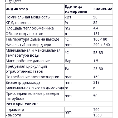
Highlights:
Единица
индикатор
Значение
измерения
Номинальная мощность
кВт
50
КПД, не менее
%
85
Площадь теплообменника
m2
4.4
Объем воды в котле
л
131
Температура дыма на выходе
°C
100-180
Начальный размер двери
mm
290 x 340
Минимальная и максимальная
°C
58-85
температура воды
Макс. рабочее давление
бар
1.5
Требуемая циркуляция
Pa
23-30
отработанных газов
Потребление электроэнергии
mar
160
Диаметр дымохода
mm
219
Минимальная высота дымохода
m
6
Присоединительные размеры
mm
50
патрубков
Размеры топки:
– диаметр
760
mm
- высота
1360