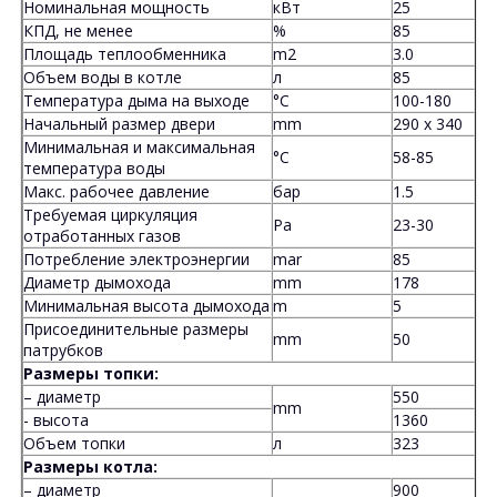
Номинальная мощность
кВт
25
КПД, не менее
%
85
Площадь теплообменника
m2
3.0
Объем воды в котле
л
85
Температура дыма на выходе
°C
100-180
Начальный размер двери
mm
290 x 340
Минимальная и максимальная
°C
58-85
температура воды
Макс. рабочее давление
бар
1.5
Требуемая циркуляция
Pa
23-30
отработанных газов
Потребление электроэнергии
mar
85
Диаметр дымохода
mm
178
Минимальная высота дымохода
m
5
Присоединительные размеры
mm
50
патрубков
Размеры топки:
– диаметр
550
mm
- высота
1360
Объем топки
л
323
Размеры котла:
– диаметр
900