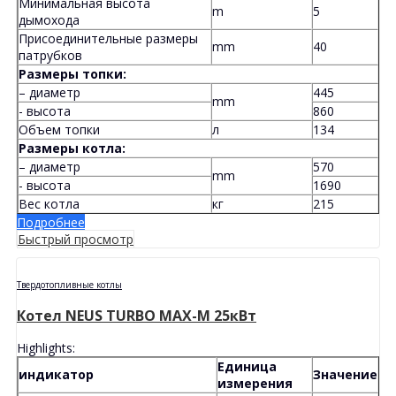
Минимальная высота
m
5
дымохода
Присоединительные размеры
mm
40
патрубков
Размеры топки:
– диаметр
445
mm
- высота
860
Объем топки
л
134
Размеры котла:
– диаметр
570
mm
- высота
1690
Вес котла
кг
215
Подробнее
Быстрый просмотр
Твердотопливные котлы
Котел NEUS TURBO MAX-M 25кВт
Highlights:
Единица
индикатор
Значение
измерения