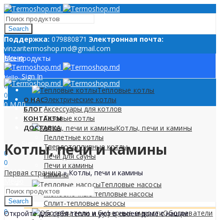
Search
Поддержкa:
079880871
Электронная почта:
vinzaritermoshop.md@gmail.com
Меню
Все продукты
Sign In
Hello,
0
Тепловые котлы
0
Электрические котлы
О НАС
0
МДЛ
Аксессуары для котлов
БЛОГ
Газовые котлы
КОНТАКТЫ
ДОСТАВКА
Котлы, печи и камины
Пеллетные котлы
Sign In
Котлы, печи и камины
Hello,
Твердотопливные котлы
0
Печи для сауны
0
Печи и камины
0
МДЛ
Первая страница
»
Котлы, печи и камины
камины
Меню
Тепловые насосы
Моноблочные тепловые насосы
Search
Сплит-тепловые насосы
0
Обогреватели
Откройте для себя тепло и уют в своем доме с нашим