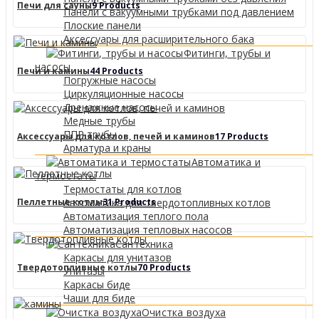
Печи для сауны
9 Products
Панели с вакуумными трубками под давлением
Плоские панели
Аксессуары для расширительного бака
Фитинги, трубы и
насосы
Печи и камины
44 Products
Погружные насосы
Циркуляционные насосы
Дренажные насосы
Медные трубы
ППР трубы
Аксессуары для котлов, печей и каминов
17 Products
Арматура и краны
Автоматика и
термостаты
Термостаты для котлов
Пеллетные котлы
31 Products
Автоматика для твердотопливных котлов
Автоматизация теплого пола
Автоматизация тепловых насосов
Сантехника
Каркасы для унитазов
Твердотопливные котлы
70 Products
Унитазы
Каркасы биде
Чаши для биде
Очистка воздуха