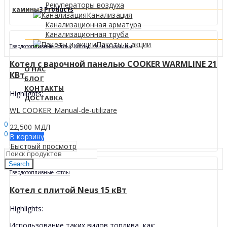
Рекуператоры воздуха
камины
3 Products
Канализация
Канализационная арматура
Канализационная труба
Пакеты и акции
,
Твердотопливные котлы
Котлы, печи и камины
Котел с варочной панелью COOKER WARMLINE 21
О НАС
КВт
БЛОГ
КОНТАКТЫ
Highlights:
ДОСТАВКА
WL COOKER_Manual-de-utilizare
Sign In
Hello,
0
22,500
МДЛ
0
В корзину
0
МДЛ
Быстрый просмотр
Search
Твердотопливные котлы
Котел с плитой Neus 15 кВт
Highlights:
Использование таких видов топлива, как: