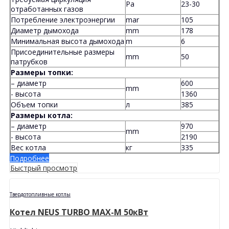
Pa
23-30
отработанных газов
Потребление электроэнергии
mar
105
Диаметр дымохода
mm
178
Минимальная высота дымохода
m
6
Присоединительные размеры
mm
50
патрубков
Размеры топки:
– диаметр
600
mm
- высота
1360
Объем топки
л
385
Размеры котла:
– диаметр
970
mm
- высота
2190
Вес котла
кг
335
Подробнее
Быстрый просмотр
Твердотопливные котлы
Котел NEUS TURBO MAX-M 50кВт