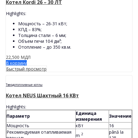
Котел Кordi 26 – 30 ЛТ
Highlights:
Мощность – 26-31 кВт;
КПД – 83%;
Толщина стали – 6 мм;
Объем печи 104 дм³;
Отопление – до 350 кв.м.
22,500
МДЛ
В корзину
Быстрый просмотр
Твердотопливные котлы
Котел NEUS Шахтный 16 КВт
Highlights:
Единица
Параметр
Значение
измерения
Мощность
кВт
16
Рекомендуемая отапливаемая
până la
2
m
площадь
125