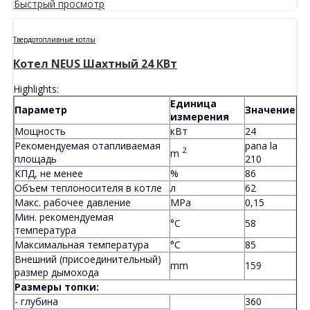
Быстрый просмотр
Твердотопливные котлы
Котел NEUS Шахтный 24 КВт
Highlights:
Единица
Параметр
Значение
измерения
Мощность
кВт
24
Рекомендуемая отапливаемая
pana la
2
m
площадь
210
КПД, не менее
%
86
Объем теплоносителя в котле
л
62
Макс. рабочее давление
MPa
0,15
Мин. рекомендуемая
°C
58
температура
Максимальная температура
°C
85
Внешний (присоединительный)
mm
159
размер дымохода
Размеры топки:
- глубина
360