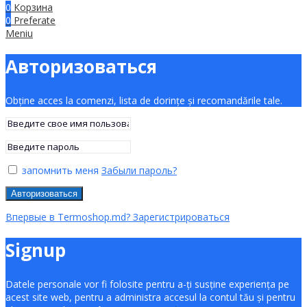
0
Корзина
0
Preferate
Meniu
Авторизоваться
Obține acces la comenzi, lista de dorințe și recomandările tale.
запомнить меня
Забыли пароль?
Авторизоваться
Впервые в Termoshop.md? Зарегистрироваться
Signup
Datele personale vor fi folosite pentru a-ți susține experiența pe
acest site web, pentru a administra accesul la contul tău și pentru