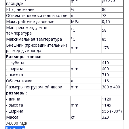
до 270
m
площадь
КПД, не менее
%
86
Объем теплоносителя в котле
л
78
Макс. рабочее давление
MPa
0,15
Мин. рекомендуемая
°C
58
температура
Максимальная температура
°C
85
Внешний (присоединительный)
mm
178
размер дымохода
Размеры топки:
- глубина
410
- ширина
mm
400
- высота
710
Объем топки
л
116
Размеры погрузочной двери
mm
380 x 400
размеры:
- длина
1120
- высота
mm
1145
- ширина
555 (730*)
Масса:
кг
320
34,000
МДЛ
В корзину