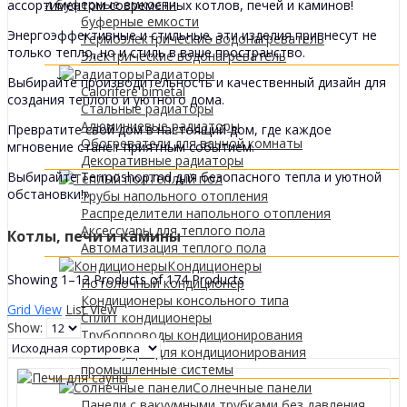
0
МДЛ
и буферные емкости
ассортиментом современных котлов, печей и каминов!
буферные емкости
Энергоэффективные и стильные, эти изделия привнесут не
Термоэлектрические водонагреватель
только тепло, но и стиль в ваше пространство.
Электрические водонагреватель
Радиаторы
Выбирайте производительность и качественный дизайн для
Calorifere bimetal
создания теплого и уютного дома.
Стальные радиаторы
Алюминиевые радиаторы
Превратите свой дом в настоящий дом, где каждое
Обогреватели для ванной комнаты
мгновение станет приятным событием.
Декоративные радиаторы
Выбирайте Termoshop.md для безопасного тепла и уютной
Tеплый пол
обстановки!»
Трубы напольного отопления
Распределители напольного отопления
Аксессуары для теплого пола
Котлы, печи и камины
Автоматизация теплого пола
Кондиционеры
Showing 1–12 Products of 174 Products
Потолочный кондиционер
Кондиционеры консольного типа
Grid View
List View
Сплит кондиционеры
Show:
Трубопроводы кондиционирования
Аксессуары для кондиционирования
промышленные системы
Солнечные панели
Панели с вакуумными трубками без давления