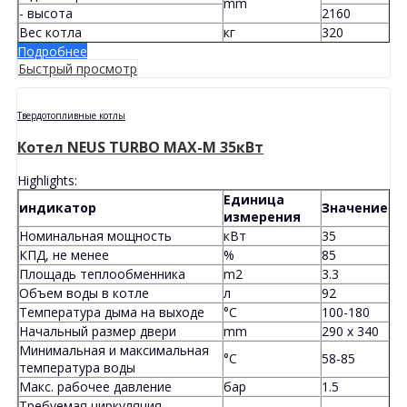
mm
- высота
2160
Вес котла
кг
320
Подробнее
Быстрый просмотр
Твердотопливные котлы
Котел NEUS TURBO MAX-M 35кВт
Highlights:
Единица
индикатор
Значение
измерения
Номинальная мощность
кВт
35
КПД, не менее
%
85
Площадь теплообменника
m2
3.3
Объем воды в котле
л
92
Температура дыма на выходе
°C
100-180
Начальный размер двери
mm
290 x 340
Минимальная и максимальная
°C
58-85
температура воды
Макс. рабочее давление
бар
1.5
Требуемая циркуляция