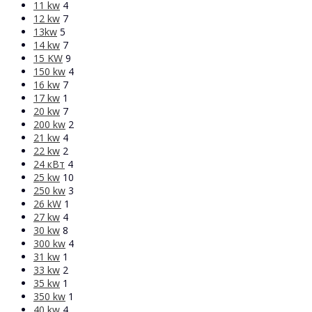
11 kw
4
12 kw
7
13kw
5
14 kw
7
15 KW
9
150 kw
4
16 kw
7
17 kw
1
20 kw
7
200 kw
2
21 kw
4
22 kw
2
24 кВт
4
25 kw
10
250 kw
3
26 kW
1
27 kw
4
30 kw
8
300 kw
4
31 kw
1
33 kw
2
35 kw
1
350 kw
1
40 kw
4