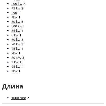
400 kw
2
42 kw
2
490
1
4kw
1
50 kw
5
500 kw
1
55 kw
1
6 kw
1
60 kw
3
70 kw
3
75 kw
1
7kw
1
80 KW
3
9 kw
4
95 kw
4
9kw
1
Длина
1000 mm
2