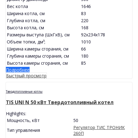
Вес котла
1646
Ширина котла, см
83
Глубина котла, см
220
Высота котла, см
168
Размеры выступа (ШхГхВ), см
92x234x178
Объем топки, дм³;
1010
Ширина камеры сгорания, см
66
Глубина камеры сгорания, см
180
Высота камеры сгорания, см
85
Подробнее
Быстрый просмотр
Твердотопливные котлы
TIS UNI N 50 кВт Твердотопливный котел
Highlights:
Мощность, кВт
50
Регулятор ТИС ТРОНИК
Тип управления
260П