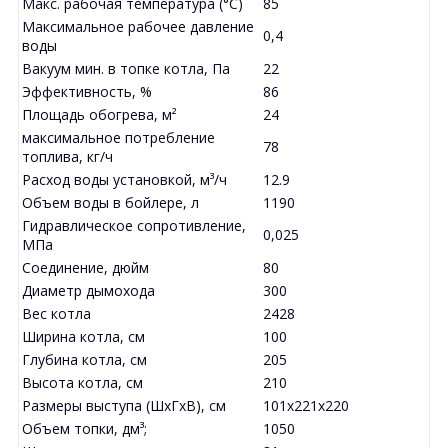
Макс. рабочая температура (°С)
85
Максимальное рабочее давление
0,4
воды
Вакуум мин. в топке котла, Па
22
Эффективность, %
86
Площадь обогрева, м²
24
максимальное потребление
78
топлива, кг/ч
Расход воды установкой, м³/ч
12.9
Объем воды в бойлере, л
1190
Гидравлическое сопротивление,
0,025
МПа
Соединение, дюйм
80
Диаметр дымохода
300
Вес котла
2428
Ширина котла, см
100
Глубина котла, см
205
Высота котла, см
210
Размеры выступа (ШхГхВ), см
101x221x220
Объем топки, дм³;
1050