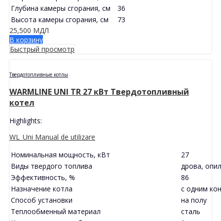
Глубина камеры сгорания, см
36
Высота камеры сгорания, см
73
25,500
МДЛ
В корзину
Быстрый просмотр
Твердотопливные котлы
WARMLINE UNI TR 27 кВт Твердотопливный
котел
Highlights:
WL_Uni Manual de utilizare
Номинальная мощность, кВт
27
Виды твердого топлива
дрова, опил
Эффективность, %
86
Назначение котла
с одним ко
Способ установки
на полу
Теплообменный материал
сталь