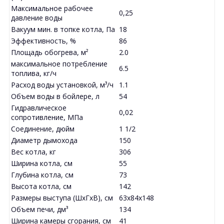
Максимальное рабочее
0,25
давление воды
Вакуум мин. в топке котла, Па
18
Эффективность, %
86
Площадь обогрева, м²
2.0
максимальное потребление
6.5
топлива, кг/ч
Расход воды установкой, м³/ч
1.1
Объем воды в бойлере, л
54
Гидравлическое
0,02
сопротивление, МПа
Соединение, дюйм
1 1/2
Диаметр дымохода
150
Вес котла, кг
306
Ширина котла, см
55
Глубина котла, см
73
Высота котла, см
142
Размеры выступа (ШхГхВ), см
63x84x148
Объем печи, дм³
134
Ширина камеры сгорания, см
41