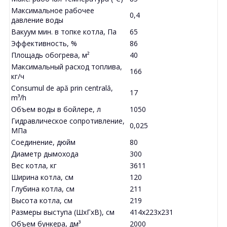
Максимальное рабочее
0,4
давление воды
Вакуум мин. в топке котла, Па
65
Эффективность, %
86
Площадь обогрева, м²
40
Максимальный расход топлива,
166
кг/ч
Consumul de apă prin centrală,
17
m³/h
Объем воды в бойлере, л
1050
Гидравлическое сопротивление,
0,025
МПа
Соединение, дюйм
80
Диаметр дымохода
300
Вес котла, кг
3611
Ширина котла, см
120
Глубина котла, см
211
Высота котла, см
219
Размеры выступа (ШхГхВ), см
414x223x231
Объем бункера, дм³
2000