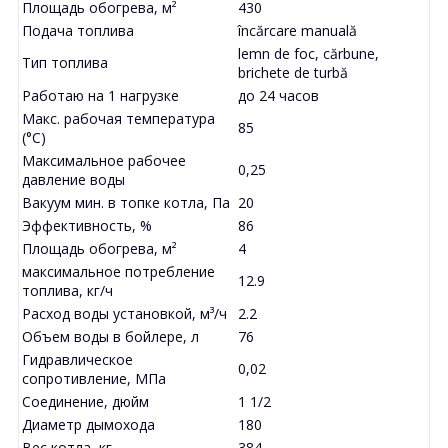
Площадь обогрева, м²
430
Подача топлива
încărcare manuală
lemn de foc, cărbune,
Тип топлива
brichete de turbă
Работаю на 1 нагрузке
до 24 часов
Макс. рабочая температура
85
(°С)
Максимальное рабочее
0,25
давление воды
Вакуум мин. в топке котла, Па
20
Эффективность, %
86
Площадь обогрева, м²
4
максимальное потребление
12.9
топлива, кг/ч
Расход воды установкой, м³/ч
2.2
Объем воды в бойлере, л
76
Гидравлическое
0,02
сопротивление, МПа
Соединение, дюйм
1 1/2
Диаметр дымохода
180
Вес котла, кг
384