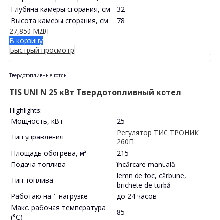
Глубина камеры сгорания, см
32
Высота камеры сгорания, см
78
27,850
МДЛ
В корзину
Быстрый просмотр
Твердотопливные котлы
TIS UNI N 25 кВт Твердотопливный котел
Highlights:
Мощность, кВт
25
Регулятор ТИС ТРОНИК
Тип управления
260П
Площадь обогрева, м²
215
Подача топлива
încărcare manuală
lemn de foc, cărbune,
Тип топлива
brichete de turbă
Работаю на 1 нагрузке
до 24 часов
Макс. рабочая температура
85
(°С)