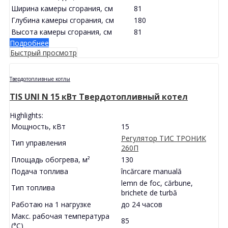
Ширина камеры сгорания, см
81
Глубина камеры сгорания, см
180
Высота камеры сгорания, см
81
Подробнее
Быстрый просмотр
Твердотопливные котлы
TIS UNI N 15 кВт Твердотопливный котел
Highlights:
Мощность, кВт
15
Регулятор ТИС ТРОНИК
Тип управления
260П
Площадь обогрева, м²
130
Подача топлива
încărcare manuală
lemn de foc, cărbune,
Тип топлива
brichete de turbă
Работаю на 1 нагрузке
до 24 часов
Макс. рабочая температура
85
(°С)