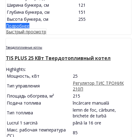
Ширина бункера, см
121
Глубина бункера, см
151
Высота бункера, см
255
Подробнее
Быстрый просмотр
Твердотопливные котлы
TIS PLUS 25 КВт Твердотопливный котел
Highlights:
Мощность, кВт
25
Регулятор ТИС ТРОНИК
Тип управления
210П
Площадь обогрева, м²
215
Подача топлива
încărcare manuală
lemn de foc, cărbune,
Тип топлива
brichete de turbă
Lucrul 1 sarcină
până la 16 ore
Макс. рабочая температура
85
(°С)