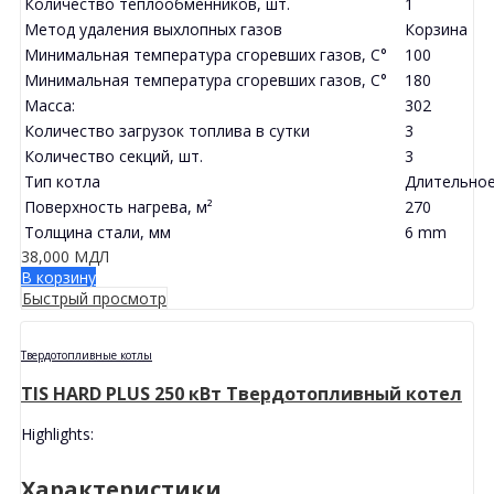
Количество теплообменников, шт.
1
Метод удаления выхлопных газов
Корзина
Минимальная температура сгоревших газов, C°
100
Минимальная температура сгоревших газов, C°
180
Масса:
302
Количество загрузок топлива в сутки
3
Количество секций, шт.
3
Тип котла
Длительное
Поверхность нагрева, м²
270
Толщина стали, мм
6 mm
38,000
МДЛ
В корзину
Быстрый просмотр
Твердотопливные котлы
TIS HARD PLUS 250 кВт Твердотопливный котел
Highlights:
Характеристики