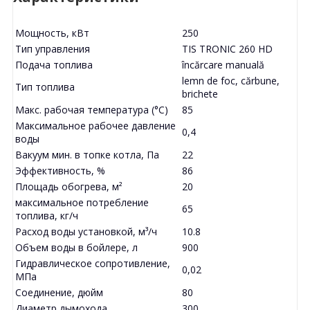
Мощность, кВт
250
Тип управления
TIS TRONIC 260 HD
Подача топлива
încărcare manuală
lemn de foc, cărbune,
Тип топлива
brichete
Макс. рабочая температура (°С)
85
Максимальное рабочее давление
0,4
воды
Вакуум мин. в топке котла, Па
22
Эффективность, %
86
Площадь обогрева, м²
20
максимальное потребление
65
топлива, кг/ч
Расход воды установкой, м³/ч
10.8
Объем воды в бойлере, л
900
Гидравлическое сопротивление,
0,02
МПа
Соединение, дюйм
80
Диаметр дымохода
300