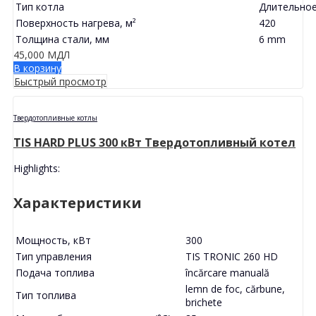
Тип котла
Длительное
Поверхность нагрева, м²
420
Толщина стали, мм
6 mm
45,000
МДЛ
В корзину
Быстрый просмотр
Твердотопливные котлы
TIS HARD PLUS 300 кВт Твердотопливный котел
Highlights:
Характеристики
Мощность, кВт
300
Тип управления
TIS TRONIC 260 HD
Подача топлива
încărcare manuală
lemn de foc, cărbune,
Тип топлива
brichete