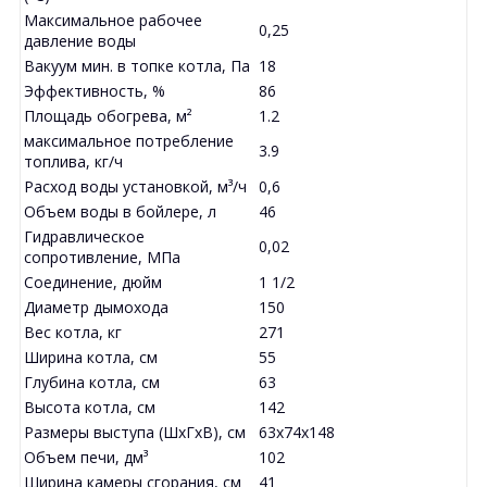
Максимальное рабочее
0,25
давление воды
Вакуум мин. в топке котла, Па
18
Эффективность, %
86
Площадь обогрева, м²
1.2
максимальное потребление
3.9
топлива, кг/ч
Расход воды установкой, м³/ч
0,6
Объем воды в бойлере, л
46
Гидравлическое
0,02
сопротивление, МПа
Соединение, дюйм
1 1/2
Диаметр дымохода
150
Вес котла, кг
271
Ширина котла, см
55
Глубина котла, см
63
Высота котла, см
142
Размеры выступа (ШхГхВ), см
63x74x148
Объем печи, дм³
102
Ширина камеры сгорания, см
41