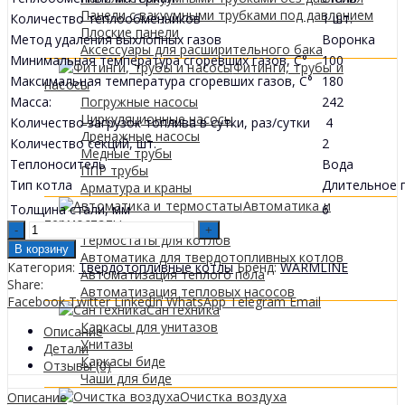
Панели с вакуумными трубками под давлением
Количество теплообменников
1 шт.
Плоские панели
Метод удаления выхлопных газов
Воронка
Аксессуары для расширительного бака
Минимальная температура сгоревших газов, C°
100
Фитинги, трубы и
Максимальная температура сгоревших газов, C°
180
насосы
Масса:
242
Погружные насосы
Циркуляционные насосы
Количество загрузок топлива в сутки, раз/сутки
4
Дренажные насосы
Количество секций, шт.
2
Медные трубы
Теплоноситель
Вода
ППР трубы
Тип котла
Длительное 
Арматура и краны
Автоматика и
Толщина стали, мм
6
термостаты
WARMLINE
Термостаты для котлов
ECO
В корзину
Автоматика для твердотопливных котлов
30
Категория:
Твердотопливные котлы
Бренд:
WARMLINE
Автоматизация теплого пола
KW
Share:
Автоматизация тепловых насосов
Cazan
Facebook
Twitter
LinkedIn
WhatsApp
Telegram
Email
Сантехника
pe
Каркасы для унитазов
combustibil
Описание
Унитазы
solid
Детали
Каркасы биде
quantity
Отзывы (0)
Чаши для биде
Очистка воздуха
Описание