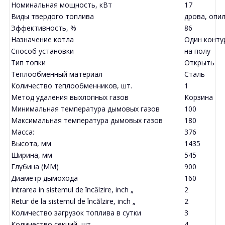
Номинальная мощность, кВт
17
Виды твердого топлива
дрова, опил
Эффективность, %
86
Назначение котла
Один конту
Способ установки
на полу
Тип топки
Открыть
Теплообменный материал
Сталь
Количество теплообменников, шт.
1
Метод удаления выхлопных газов
Корзина
Минимальная температура дымовых газов
100
Максимальная температура дымовых газов
180
Масса:
376
Высота, мм
1435
Ширина, мм
545
Глубина (MM)
900
Диаметр дымохода
160
Intrarea in sistemul de încălzire, inch „
2
Retur de la sistemul de încălzire, inch „
2
Количество загрузок топлива в сутки
3
Количество секций, шт.
4