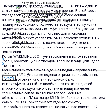
Рекуператоры воздуха
Твердотопливный котел WARMLINE ECO 40 кВт – один из
Канализация
самых популярных котлов на угле и дровах. В этой серии
Канализационная арматура
твердотопливных котлов применена современная
Канализационная труба
автоматика с ПИД-регулятором, которая контролирует
Пакеты и акции
подачу необходимого количества воздуха в топку котла,
поддерживая максимально эффективную работу котла, тем
О НАС
самым снижая затраты на топливо для отопления.
БЛОГ
Автоматика может управлять 2-мя насосами: отопления и
КОНТАКТЫ
горячей воды, также есть возможность подключения
ДОСТАВКА
комнатного термостата для стабилизации температуры в
помещении.
Sign In
Hello,
Котлы WARMLINE ECO – универсальные в использовании
0
котлы, работающие на твердом топливе в виде угля, дров,
0
щепы и т. д.
0
МДЛ
Мобильная система гриля (удобная педаль, справа внизу)
упрощает обслуживание водяного гриля. Теплообменник
Search
котла изготовлен из стали толщиной 6 мм.
Высокоэффективный теплообменник котла с подачей
вторичного воздуха (многоточечная наддувка через
специальные сопла на стенках теплообменника)
обеспечивает КПД котла до 85,6%. Мобильная гриль-система
WARMLINE ECO обеспечивает удобную очистку
теплообменника (активируется педалью, расположенной в