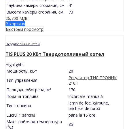
Глубина камеры сгорания, см
41
Высота камеры сгорания, см
73
26,700
МДЛ
В корзину
Быстрый просмотр
Твердотопливные котлы
TIS PLUS 20 КВт Твердотопливный котел
Highlights:
Мощность, кВт
20
Регулятор ТИС ТРОНИК
Тип управления
210П
Площадь обогрева, м²
170
Подача топлива
încărcare manuală
lemn de foc, cărbune,
Тип топлива
brichete de turbă
Lucrul 1 sarcină
până la 16 ore
Макс. рабочая температура
85
(°С)