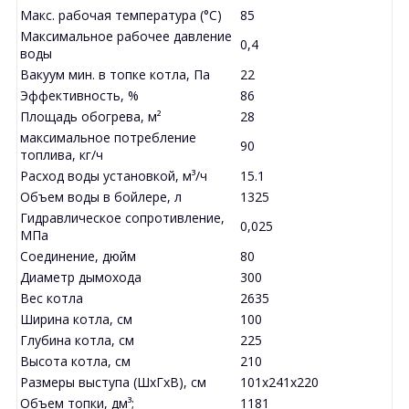
Макс. рабочая температура (°С)
85
Максимальное рабочее давление
0,4
воды
Вакуум мин. в топке котла, Па
22
Эффективность, %
86
Площадь обогрева, м²
28
максимальное потребление
90
топлива, кг/ч
Расход воды установкой, м³/ч
15.1
Объем воды в бойлере, л
1325
Гидравлическое сопротивление,
0,025
МПа
Соединение, дюйм
80
Диаметр дымохода
300
Вес котла
2635
Ширина котла, см
100
Глубина котла, см
225
Высота котла, см
210
Размеры выступа (ШхГхВ), см
101x241x220
Объем топки, дм³;
1181