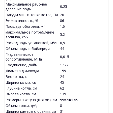
Максимальное рабочее
0,25
давление воды
Вакуум мин. в топке котла, Па
20
Эффективность, %
86
Площадь обогрева, м²
1.6
максимальное потребление
5.2
топлива, кг/ч
Расход воды установкой, м³/ч
0,9
Объем воды в бойлере, л
44
Гидравлическое
0,015
сопротивление, МПа
Соединение, дюйм
1 1/2
Диаметр дымохода
159
Вес котла, кг
241
Ширина котла, см
45
Глубина котла, см
62
Высота котла, см
139
Размеры выступа (ШхГхВ), см
55x74x145
Объем топки, дм³;
81
Ширина камеры сгорания, см
31