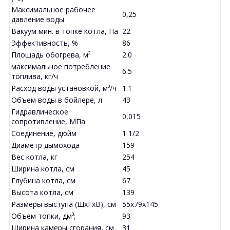
Максимальное рабочее
0,25
давление воды
Вакуум мин. в топке котла, Па
22
Эффективность, %
86
Площадь обогрева, м²
2.0
максимальное потребление
6.5
топлива, кг/ч
Расход воды установкой, м³/ч
1.1
Объем воды в бойлере, л
43
Гидравлическое
0,015
сопротивление, МПа
Соединение, дюйм
1 1/2
Диаметр дымохода
159
Вес котла, кг
254
Ширина котла, см
45
Глубина котла, см
67
Высота котла, см
139
Размеры выступа (ШхГхВ), см
55x79x145
Объем топки, дм³;
93
Ширина камеры сгорания, см
31