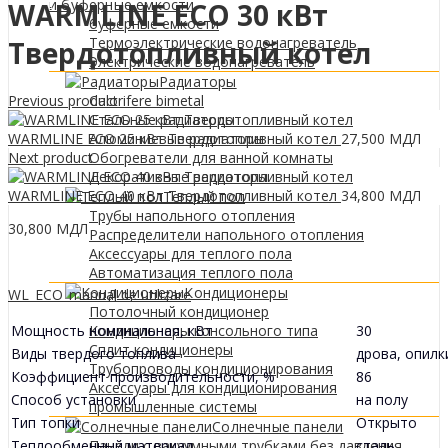
0
МДЛ
и буферные емкости
WARMLINE ECO 30 кВт
буферные емкости
Термоэлектрические водонагреватель
Твердотопливный котел
Электрические водонагреватель
Радиаторы
Previous product
Calorifere bimetal
Стальные радиаторы
WARMLINE ECO 25 кВт Твердотопливный котел
27,500
МДЛ
Алюминиевые радиаторы
Next product
Обогреватели для ванной комнаты
Декоративные радиаторы
WARMLINE ECO 40 кВт Твердотопливный котел
34,800
МДЛ
Tеплый пол
Трубы напольного отопления
30,800
МДЛ
Распределители напольного отопления
Аксессуары для теплого пола
Автоматизация теплого пола
Кондиционеры
WL_ECO_manual de utilizare
Потолочный кондиционер
Мощность номинальная, кВт
30
Кондиционеры консольного типа
Сплит кондиционеры
Виды твердого топлива
дрова, опилк
Трубопроводы кондиционирования
Коэффициент производительности, %
86
Аксессуары для кондиционирования
Способ установки
на полу
промышленные системы
Тип топки
Открыто
Солнечные панели
Теплообменный материал
сталь
Панели с вакуумными трубками без давления