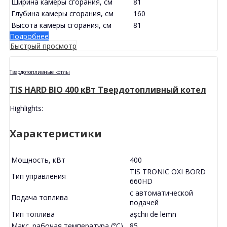
Ширина камеры сгорания, см
81
Глубина камеры сгорания, см
160
Высота камеры сгорания, см
81
Подробнее
Быстрый просмотр
Твердотопливные котлы
TIS HARD BIO 400 кВт Твердотопливный котел
Highlights:
Характеристики
Мощность, кВт
400
TIS TRONIC OXI BORD
Тип управления
660HD
с автоматической
Подача топлива
подачей
Тип топлива
așchii de lemn
Макс. рабочая температура (°С)
85