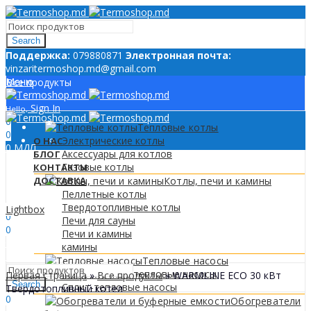
Search
Поддержкa:
079880871
Электронная почта:
vinzaritermoshop.md@gmail.com
Меню
Все продукты
Sign In
Hello,
0
Тепловые котлы
0
Электрические котлы
О НАС
0
МДЛ
Аксессуары для котлов
БЛОГ
Газовые котлы
КОНТАКТЫ
ДОСТАВКА
Котлы, печи и камины
Пеллетные котлы
Sign In
Hello,
Твердотопливные котлы
Lightbox
0
Печи для сауны
0
Печи и камины
0
МДЛ
камины
Меню
Тепловые насосы
Моноблочные тепловые насосы
Первая страница
»
Все продукты
»
WARMLINE ECO 30 кВт
Search
Сплит-тепловые насосы
Твердотопливный котел
0
Обогреватели