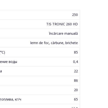
250
TIS TRONIC 260 HD
încărcare manuală
lemn de foc, cărbune, brichete
°С)
85
ение воды
0,4
Па
22
86
20
оплива, кг/ч
65