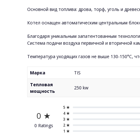
Основной вид топлива: дрова, торф, уголь и древес
Котел оснащен автоматическим центральным блок
Благодаря уникальным запатентованным технология
Система подачи воздуха первичной и вторичной ка
Температура уходящих газов не выше 130-150°С, чт
Марка
TIS
Тепловая
250 kw
мощность
5 ★
0 ★
4 ★
3 ★
0 Ratings
2 ★
1 ★