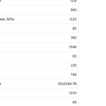
ч
10.8
900
ние, МПа
0,02
80
300
1646
83
220
168
м
92x234x178
1010
м
66