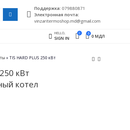
Поддержкa:
079880871
Электронная почта:
vinzaritermoshop.md@gmail.com
HELLO,
0
0
0
МДЛ
SIGN IN
кты
»
TIS HARD PLUS 250 кВт
250 кВт
TIS HARD PLUS
TIS HARD PLUS
ный котел
200 кВт
300 кВт
Твердотопливный
Твердотопливный
175,500
МДЛ
котел
котел