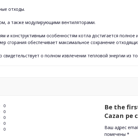
ные отходы.
ом, а также модулирующими вентиляторами.
м и конструктивным особенностям котла достигается полное и
мер сгорания обеспечивает максимальное сохранение отходящих
о свидетельствует о полном извлечении тепловой энергии из т
Be the fir
0
0
Cazan pe c
0
0
Ваш адрес emai
0
помечены
*