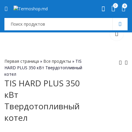
0
0
Первая страница
»
Все продукты
»
TIS
HARD PLUS 350 кВт Твердотопливный
котел
TIS HARD PLU
TIS HARD PL
TIS HARD PLUS 350
300 кВт
400 кВт
кВт
Твердотоплив
Твердотопл
котел
котел
Твердотопливный
котел