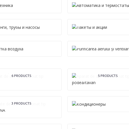
ФИТИНГИ, ТРУБЫ И
НАСОСЫ
ПАКЕТЫ И АКЦИИ
158 PRODUCTS
13 PRODUCTS
PURIFICAREA AERULUI 
ОЧИСТКА ВОЗДУХА
VENTILARE
3 PRODUCTS
3 PRODUCTS
APARAT DE AER
APARAT DE AER
CONDITIONAT TIP
NDIȚIONAT TIP CASETĂ
PODEA/TAVAN
6 PRODUCTS
5 PRODUCTS
APARATE DE AER
КОНДИЦИОНЕРЫ
CONDIȚIONAT TIP
68 PRODUCTS
COLOANĂ
3 PRODUCTS
ЦИРКУЛЯЦИОННЫЕ
НАСОСЫ
SISTEME DE ÎNCĂLZIR
9 PRODUCTS
3 PRODUCTS