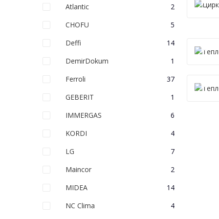
Atlantic
2
CHOFU
5
Deffi
14
DemirDokum
1
Ferroli
37
GEBERIT
1
IMMERGAS
6
KORDI
4
LG
7
Maincor
2
MIDEA
14
NC Clima
4