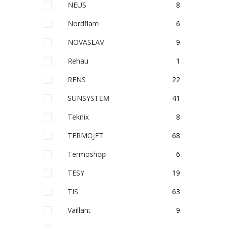
NEUS
8
Nordflam
6
NOVASLAV
9
Rehau
1
RENS
22
SUNSYSTEM
41
Teknix
8
TERMOJET
68
Termoshop
6
TESY
19
TIS
63
Vaillant
9