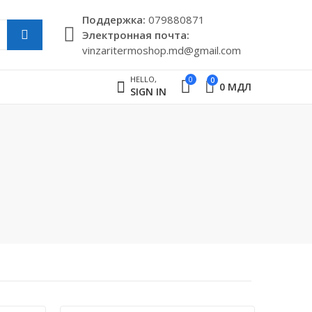
Поддержкa:
079880871
Электронная почта:
vinzaritermoshop.md@gmail.com
HELLO,
0
0
0
МДЛ
SIGN IN
КАНАЛИЗАЦИЯ
8 PRODUCTS