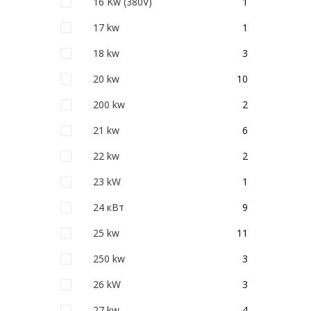
16 Kw (380V)
1
17 kw
1
18 kw
3
20 kw
10
200 kw
2
21 kw
6
22 kw
2
23 kW
1
24 кВт
9
25 kw
11
250 kw
3
26 kW
3
27 kw
4