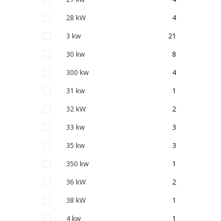
28 kW
4
3 kw
21
30 kw
8
300 kw
4
31 kw
1
32 kW
2
33 kw
3
35 kw
3
350 kw
1
36 kW
2
38 kW
1
4 kw
1