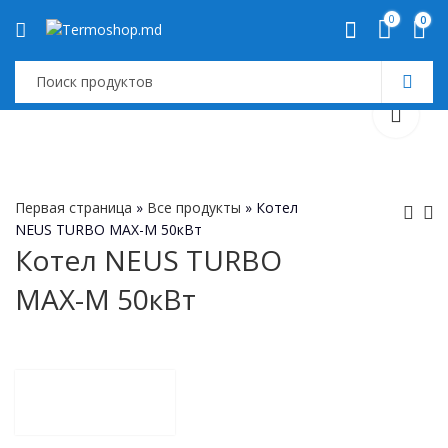
0
0
Первая страница
»
Все продукты
»
Котел
NEUS TURBO MAX-M 50кВт
Котел NEUS TURBO
Котел NEUS TURBO
NEUS Praktik 12 kw
MAX-M 50кВт
MAX-M 35кВт
Cazan pe combustibil
solid