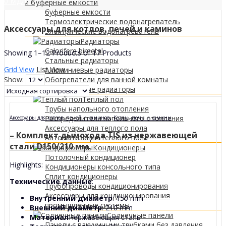
0
МДЛ
и буферные емкости
буферные емкости
Термоэлектрические водонагреватель
Аксессуары для котлов, печей и каминов
Электрические водонагреватель
Радиаторы
Calorifere bimetal
Showing 1–12 Products of 17 Products
Стальные радиаторы
Grid View
List View
Алюминиевые радиаторы
Show:
Обогреватели для ванной комнаты
Декоративные радиаторы
Tеплый пол
Трубы напольного отопления
,
Распределители напольного отопления
Аксессуары для котлов, печей и каминов
Котлы, печи и камины
Аксессуары для теплого пола
– Комплект дымохода TIS из нержавеющей
Автоматизация теплого пола
стали D150/210 мм.
Кондиционеры
Потолочный кондиционер
Highlights:
Кондиционеры консольного типа
Сплит кондиционеры
Технические данные
:
Трубопроводы кондиционирования
Аксессуары для кондиционирования
Внутренний диаметр
: 150 mm
промышленные системы
Внешний диаметр
: 210 mm
Солнечные панели
Материал
Нержавеющая сталь
Панели с вакуумными трубками без давления