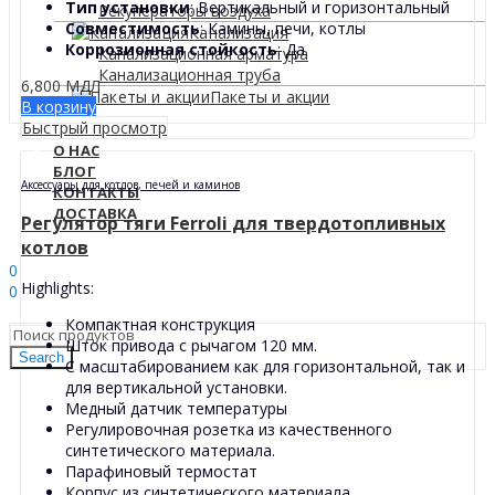
Тип установки
: Вертикальный и горизонтальный
Рекуператоры воздуха
Совместимость
: Камины, печи, котлы
Канализация
Коррозионная стойкость
: Да
Канализационная арматура
Канализационная труба
6,800
МДЛ
Пакеты и акции
В корзину
Быстрый просмотр
О НАС
БЛОГ
Аксессуары для котлов, печей и каминов
КОНТАКТЫ
ДОСТАВКА
Регулятор тяги Ferroli для твердотопливных
котлов
Sign In
Hello,
0
Highlights:
0
0
МДЛ
Компактная конструкция
Шток привода с рычагом 120 мм.
Search
С масштабированием как для горизонтальной, так и
для вертикальной установки.
Медный датчик температуры
Регулировочная розетка из качественного
синтетического материала.
Парафиновый термостат
Корпус из синтетического материала