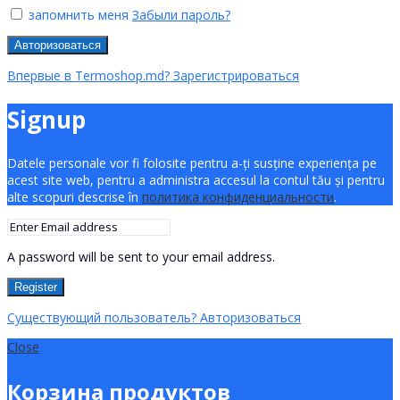
запомнить меня
Забыли пароль?
Авторизоваться
Впервые в Termoshop.md? Зарегистрироваться
Signup
Datele personale vor fi folosite pentru a-ți susține experiența pe
acest site web, pentru a administra accesul la contul tău și pentru
alte scopuri descrise în
политика конфиденциальности
.
A password will be sent to your email address.
Register
Существующий пользователь? Авторизоваться
Close
Корзина продуктов