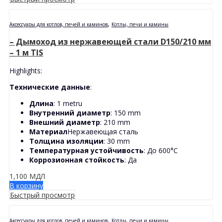
,
Аксессуары для котлов, печей и каминов
Котлы, печи и камины
– Дымоход из нержавеющей стали D150/210 мм
– 1 м TIS
Highlights:
Технические данные
:
Длина
: 1 metru
Внутренний диаметр
: 150 mm
Внешний диаметр
: 210 mm
Материал
Нержавеющая сталь
Толщина изоляции
: 30 mm
Температурная устойчивость
: До 600°C
Коррозионная стойкость
: Да
1,100
МДЛ
В корзину
Быстрый просмотр
,
Аксессуары для котлов, печей и каминов
Котлы, печи и камины