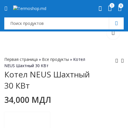
0
0
Первая страница
»
Все продукты
»
Котел
NEUS Шахтный 30 КВт
Котел NEUS Шахтный
Котел NEUS
Radiator de baie
30 КВт
Шахтный 24 КВт
INOX TIVOLI
HYDRAULICA
31,000
2,700
МДЛ
МДЛ
Trapezium
34,000
МДЛ
450x800