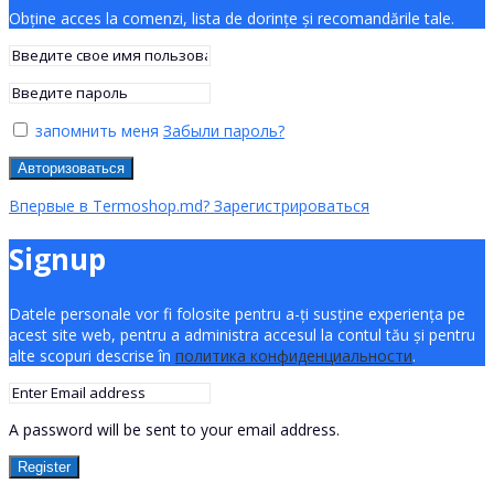
Obține acces la comenzi, lista de dorințe și recomandările tale.
запомнить меня
Забыли пароль?
Авторизоваться
Впервые в Termoshop.md? Зарегистрироваться
Signup
Datele personale vor fi folosite pentru a-ți susține experiența pe
acest site web, pentru a administra accesul la contul tău și pentru
alte scopuri descrise în
политика конфиденциальности
.
A password will be sent to your email address.
Register