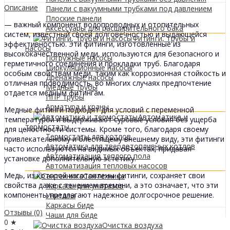
Описание
Панели с вакуумными трубками под давлением
Плоские панели
— важный компонент водопроводных и отопительных
Аксессуары для расширительного бака
систем, известный своей долговечностью и выдающейся
Фитинги, трубы и
эффективностью. Эти фитинги, изготовленные из
насосы
высококачественной меди, используются для безопасного и
Погружные насосы
герметичного соединения и прокладки труб. Благодаря
Циркуляционные насосы
особым свойствам меди, таким как коррозионная стойкость и
Дренажные насосы
отличная проводимость, во многих случаях предпочтение
Медные трубы
отдается медным фитингам.
ППР трубы
Арматура и краны
Медные фитинги подходят для условий с переменной
Автоматика и
температурой и выдерживают суровые условия без ущерба
термостаты
для целостности системы. Кроме того, благодаря своему
Термостаты для котлов
привлекательному и блестящему внешнему виду, эти фитинги
Автоматика для твердотопливных котлов
часто используются на видимых объектах, придавая
Автоматизация теплого пола
установке дополнительную эстетику.
Автоматизация тепловых насосов
Медь, из которой изготовлены фитинги, сохраняет свои
Сантехника
свойства даже с течением времени, а это означает, что эти
Каркасы для унитазов
компоненты предлагают надежное долгосрочное решение.
Унитазы
Каркасы биде
Отзывы (0)
Чаши для биде
0 ★
Очистка воздуха