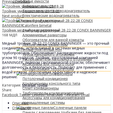
0
МДЛ
и буферные емкости
Previous product
буферные емкости
Термоэлектрические водонагреватель
Тройник уменьшил медь 28-18-28
Электрические водонагреватель
Next product
Радиаторы
Calorifere bimetal
Тройник медный редуцированный 28-22-28 CONEX BANNINGER
Стальные радиаторы
168
МДЛ
Алюминиевые радиаторы
Обогреватели для ванной комнаты
Медный тройник 28-22-22 CONEX BANNINGER — это прочный
Декоративные радиаторы
соединитель, используемый в системах медных
Tеплый пол
трубопроводов. Обеспечивает распределение жидкости под
Трубы напольного отопления
углом 90 градусов. Тройник, изготовленный компанией
Распределители напольного отопления
BANNINGER, лидером сантехнической отрасли, обеспечивает
Аксессуары для теплого пола
долговечность и безопасность. Подходит для применения с
Автоматизация теплого пола
водой и газом, обеспечивая эффективное и надежное
Кондиционеры
решение.
Потолочный кондиционер
Кондиционеры консольного типа
Категория:
Медные трубы
Сплит кондиционеры
Share:
Трубопроводы кондиционирования
Facebook
Twitter
LinkedIn
WhatsApp
Telegram
Email
Аксессуары для кондиционирования
промышленные системы
Описание
Солнечные панели
Отзывы (0)
Панели с вакуумными трубками без давления