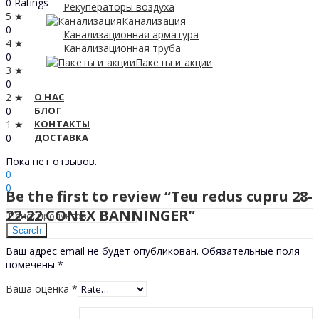
0 Ratings
Рекуператоры воздуха
5 ★
Канализация
0
Канализационная арматура
4 ★
Канализационная труба
0
Пакеты и акции
3 ★
0
2 ★
О НАС
0
БЛОГ
1 ★
КОНТАКТЫ
0
ДОСТАВКА
Sign In
Пока нет отзывов.
Hello,
0
0
Be the first to review “Teu redus cupru 28-
0
МДЛ
22-22 CONEX BANNINGER”
Search
Ваш адрес email не будет опубликован.
Обязательные поля
помечены
*
Ваша оценка
*