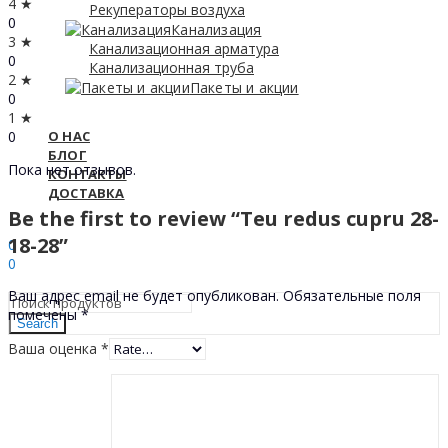
4 ★
Рекуператоры воздуха
0
Канализация
3 ★
Канализационная арматура
0
Канализационная труба
2 ★
Пакеты и акции
0
1 ★
0
О НАС
БЛОГ
Пока нет отзывов.
КОНТАКТЫ
ДОСТАВКА
Be the first to review “Teu redus cupru 28-
Sign In
Hello,
18-28”
0
0
0
МДЛ
Ваш адрес email не будет опубликован.
Обязательные поля
помечены
*
Search
Ваша оценка
*