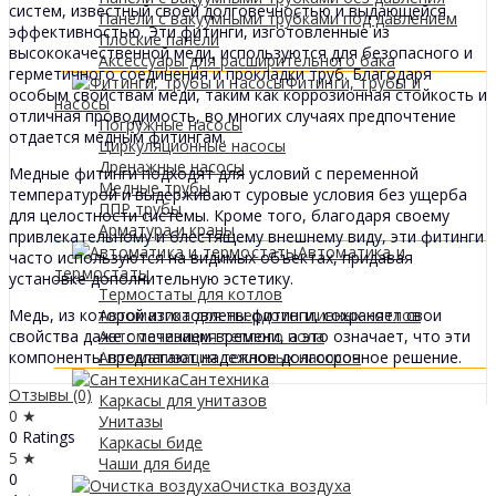
систем, известный своей долговечностью и выдающейся
Панели с вакуумными трубками под давлением
эффективностью. Эти фитинги, изготовленные из
Плоские панели
высококачественной меди, используются для безопасного и
Аксессуары для расширительного бака
герметичного соединения и прокладки труб. Благодаря
Фитинги, трубы и
особым свойствам меди, таким как коррозионная стойкость и
насосы
отличная проводимость, во многих случаях предпочтение
Погружные насосы
отдается медным фитингам.
Циркуляционные насосы
Дренажные насосы
Медные фитинги подходят для условий с переменной
Медные трубы
температурой и выдерживают суровые условия без ущерба
ППР трубы
для целостности системы. Кроме того, благодаря своему
Арматура и краны
привлекательному и блестящему внешнему виду, эти фитинги
Автоматика и
часто используются на видимых объектах, придавая
термостаты
установке дополнительную эстетику.
Термостаты для котлов
Медь, из которой изготовлены фитинги, сохраняет свои
Автоматика для твердотопливных котлов
свойства даже с течением времени, а это означает, что эти
Автоматизация теплого пола
компоненты предлагают надежное долгосрочное решение.
Автоматизация тепловых насосов
Сантехника
Отзывы (0)
Каркасы для унитазов
0 ★
Унитазы
0 Ratings
Каркасы биде
5 ★
Чаши для биде
0
Очистка воздуха