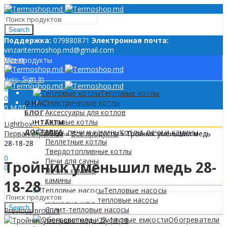
Search
Поддержкa:
079880871
Электронная почта:
vinzaritermoshop.md@gmail.com
Меню
Все продукты
Sign In
Hello,
0
Тепловые котлы
0
Электрические котлы
О НАС
0
МДЛ
Аксессуары для котлов
БЛОГ
Газовые котлы
КОНТАКТЫ
Lightbox
ДОСТАВКА
Котлы, печи и камины
Первая страница
»
Все продукты
»
Тройник уменьшил медь
Пеллетные котлы
28-18-28
Sign In
Hello,
Твердотопливные котлы
0
Печи для сауны
Тройник уменьшил медь 28-
0
Печи и камины
0
МДЛ
камины
18-28
Меню
Тепловые насосы
Моноблочные тепловые насосы
Search
Сплит-тепловые насосы
Previous product
0
Обогреватели