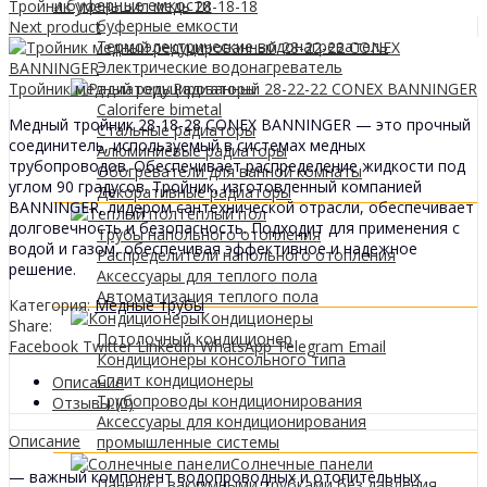
0
МДЛ
и буферные емкости
Тройник уменьшил медь 28-18-18
буферные емкости
Next product
Термоэлектрические водонагреватель
Электрические водонагреватель
Тройник медный редуцированный 28-22-22 CONEX BANNINGER
Радиаторы
Calorifere bimetal
Медный тройник 28-18-28 CONEX BANNINGER — это прочный
Стальные радиаторы
соединитель, используемый в системах медных
Алюминиевые радиаторы
трубопроводов. Обеспечивает распределение жидкости под
Обогреватели для ванной комнаты
углом 90 градусов. Тройник, изготовленный компанией
Декоративные радиаторы
BANNINGER, лидером сантехнической отрасли, обеспечивает
Tеплый пол
долговечность и безопасность. Подходит для применения с
Трубы напольного отопления
водой и газом, обеспечивая эффективное и надежное
Распределители напольного отопления
решение.
Аксессуары для теплого пола
Автоматизация теплого пола
Категория:
Медные трубы
Кондиционеры
Share:
Потолочный кондиционер
Facebook
Twitter
LinkedIn
WhatsApp
Telegram
Email
Кондиционеры консольного типа
Сплит кондиционеры
Описание
Трубопроводы кондиционирования
Отзывы (0)
Аксессуары для кондиционирования
Описание
промышленные системы
Солнечные панели
— важный компонент водопроводных и отопительных
Панели с вакуумными трубками без давления