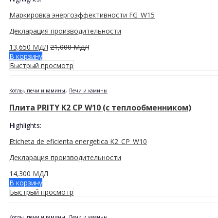
Маркировка энергоэффективности FG_W15
Декларация производительности
13,650
МДЛ
21,000
МДЛ
В корзину
Быстрый просмотр
,
Котлы, печи и камины
Печи и камины
Плита PRITY K2 CP W10 (с теплообменником)
Highlights:
Eticheta de eficienta energetica K2_CP_W10
Декларация производительности
14,300
МДЛ
В корзину
Быстрый просмотр
,
Котлы, печи и камины
Печи и камины