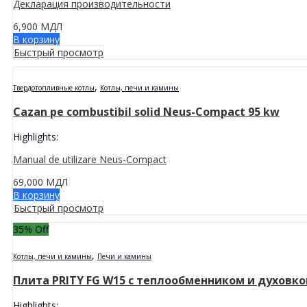
Декларация производительности
6,900
МДЛ
В корзину
Быстрый просмотр
,
Твердотопливные котлы
Котлы, печи и камины
Cazan pe combustibil solid Neus-Compact 95 kw
Highlights:
Manual de utilizare Neus-Compact
69,000
МДЛ
В корзину
Быстрый просмотр
35
% Off
,
Котлы, печи и камины
Печи и камины
Плита PRITY FG W15 с теплообменником и духовко
Highlights: