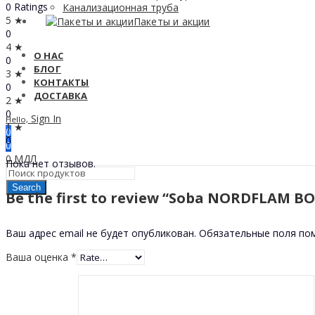
0 Ratings
Канализационная труба
5 ★
Пакеты и акции
0
4 ★
О НАС
0
БЛОГ
3 ★
КОНТАКТЫ
0
ДОСТАВКА
2 ★
0
Sign In
Hello,
1 ★
0
0
0
0
МДЛ
Пока нет отзывов.
Search
Be the first to review “Soba NORDFLAM B
Ваш адрес email не будет опубликован.
Обязательные поля п
Ваша оценка
*