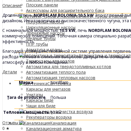
Плоские панели
Описание
Аксессуары для расширительного бака
Дровяная печь
NORDFLAM BOLONIA 10.5 kW
Это отличный выб
Фитинги, трубы и насосы
дизайном. Изготовленная из высококачественного чугуна, эта
Погружные насосы
Циркуляционные насосы
С номинальной мощностью
10.5 kW
, печь
NORDFLAM BOLONI
Дренажные насосы
коммерческих помещений. Топочная камера специально разраб
Медные трубы
эффективность.
ППР трубы
Арматура и краны
Благодаря усовершенствованной системе управления первичн
Автоматика и термоста
расхода топлива и снижения выбросов. Дверца печи оснащен
Термостаты для котлов
атмосферу в любом помещении.
Автоматика для твердотопливных котлов
Детали
Автоматизация теплого пола
Автоматизация тепловых насосов
Марка
Nordflam
Сантехника
Каркасы для унитазов
Унитазы
Țara de producere
Польша
Каркасы биде
Чаши для биде
Очистка воздуха
Тепловая мощность
10 kw
Рекуператоры воздуха
Отзывы (0)
Канализация
0 ★
Канализационная арматура