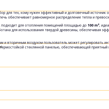
ор для тех, кому нужен эффективный и долговечный источник о
 печь обеспечивает равномерное распределение тепла и превос
A
подходит для отопления помещений площадью до
100 m²
, иде
отана для использования твердой древесины, обеспечивая эфф
ым и вторичным воздухом пользователь может регулировать ин
ты
а термостойкой стеклянной панелью, обеспечивающей приятный