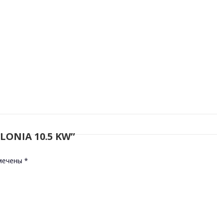
OLONIA 10.5 KW”
омечены
*