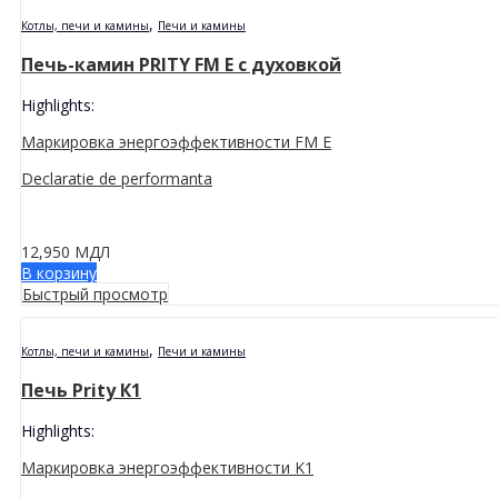
,
Котлы, печи и камины
Печи и камины
Печь-камин PRITY FM E с духовкой
Highlights:
Маркировка энергоэффективности FM E
D
eclaratie de performanta
12,950
МДЛ
В корзину
Быстрый просмотр
,
Котлы, печи и камины
Печи и камины
Печь Prity К1
Highlights:
Маркировка энергоэффективности K1