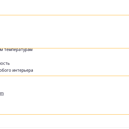
ким температурам
ность
любого интерьера
am