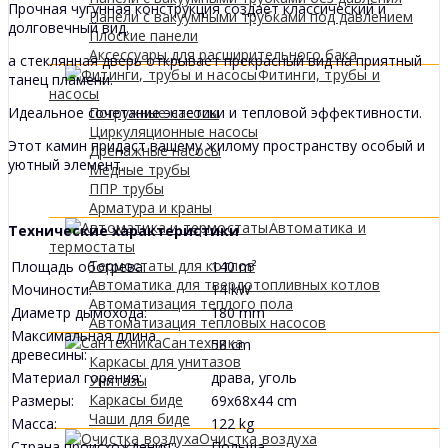
Прочная чугунная конструкция создает классический и
Панели с вакуумными трубками под давлением
долговечный вид.
Плоские панели
Аксессуары для расширительного бака
а стеклянная дверь открывает прекрасный вид на приятный
Фитинги, трубы и
танец пламени.
насосы
Идеальное сочетание эстетики и тепловой эффективности.
Погружные насосы
Циркуляционные насосы
Этот камин придаст вашему жилому пространству особый и
Дренажные насосы
уютный элемент.
Медные трубы
ППР трубы
Арматура и краны
Автоматика и
Технические характеристики
термостаты
Термостаты для котлов
Площадь обогрева:
140 m²
Автоматика для твердотопливных котлов
Мочиности:
14 kW
Автоматизация теплого пола
Диаметр дымохода:
180 mm
Автоматизация тепловых насосов
Максимальная длина
Сантехника
58 cm
древесины:
Каркасы для унитазов
Материал горения:
драва, уголь
Унитазы
Каркасы биде
Размеры:
69x68x44 cm
Чаши для биде
Масса:
122 kg
Очистка воздуха
Страна происхождения:
Польша