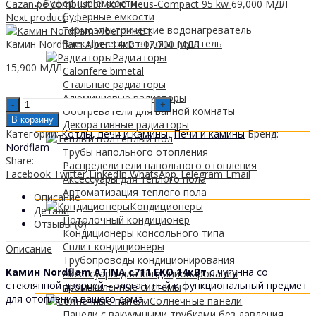
0
МДЛ
и буферные емкости
Cazan pe combustibil solid Neus-Compact 95 kw
69,000
МДЛ
буферные емкости
Next product
Термоэлектрические водонагреватель
Электрические водонагреватель
Камин Nordflam Alber 14кВт
17,700
МДЛ
Радиаторы
15,900
МДЛ
Calorifere bimetal
Стальные радиаторы
Алюминиевые радиаторы
Semineu
Обогреватели для ванной комнаты
Nordflam
В корзину
Декоративные радиаторы
ATINA
Категории:
Котлы, печи и камины
,
Печи и камины
Бренд:
Tеплый пол
c711
Nordflam
Трубы напольного отопления
EKO
Share:
Распределители напольного отопления
14kw
Facebook
Twitter
LinkedIn
WhatsApp
Telegram
Email
Аксессуары для теплого пола
quantity
Автоматизация теплого пола
Описание
Кондиционеры
Детали
Потолочный кондиционер
Отзывы (0)
Кондиционеры консольного типа
Сплит кондиционеры
Описание
Трубопроводы кондиционирования
Камин Nordflam ATINA c711 EKO 14кВт
c чугунна со
Аксессуары для кондиционирования
стеклянной дверцей – элегантный и функциональный предмет
промышленные системы
для отопления вашего дома.
Солнечные панели
Панели с вакуумными трубками без давления