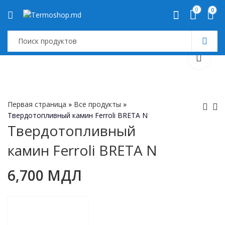
0
0
Первая страница
»
Все продукты
»
Твердотопливный камин Ferroli BRETA N
Твердотопливный
Печь на пеллетах
Твердотопл
камин Ferroli BRETA N
Ferroli SALERNO
камин Ferroli
PELLET 30
PADOVA F
8,100
МДЛ
6,700
МДЛ