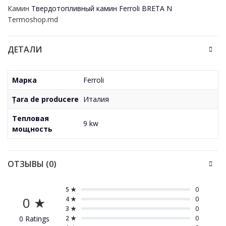
Камин
Твердотопливный камин Ferroli BRETA N
Termoshop.md
ДЕТАЛИ
Марка
Ferroli
Țara de producere
Италия
Тепловая
9 kw
мощность
ОТЗЫВЫ (0)
5 ★
0
0 ★
4 ★
0
3 ★
0
0 Ratings
2 ★
0