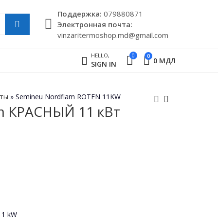
Поддержкa:
079880871
Электронная почта:
vinzaritermoshop.md@gmail.com
HELLO,
0
0
0
МДЛ
SIGN IN
кты
»
Semineu Nordflam ROTEN 11KW
m КРАСНЫЙ 11 кВт
Печь NORDFLAM
Кондиционер
RAGUSA 9,5 кВт
Термошоп ЭЛИТ
12 инверторный
19,900
6,500
МДЛ
МДЛ
 11 kW