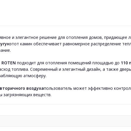
ное и элегантное решение для отопления домов, придающее 
угун
этот камин обеспечивает равномерное распределение тепл
ание.
m ROTEN
подходит для отопления помещений площадью до
110 
асход топлива. Современный и элегантный дизайн, а также двер
слабляющую атмосферу.
 вторичного воздуха
пользователь может эффективно контроли
ы загрязняющих веществ.