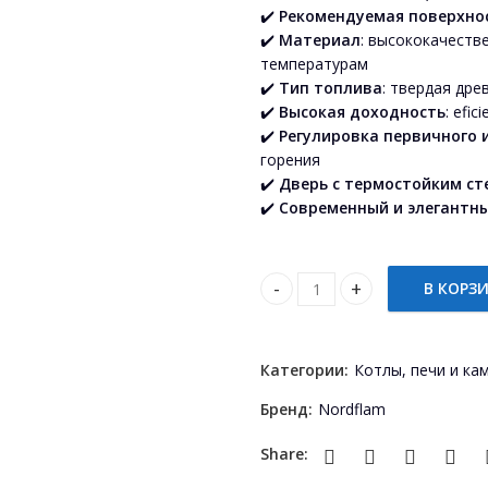
✔️
Рекомендуемая поверхнос
✔️
Материал
: высококачеств
температурам
✔️
Тип топлива
: твердая дре
✔️
Высокая доходность
: efi
✔️
Регулировка первичного 
горения
✔️
Дверь с термостойким ст
✔️
Современный и элегантны
В КОРЗ
Semineu Nordflam ROTEN 11
Категории:
Котлы, печи и ка
Бренд:
Nordflam
Share: