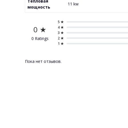
Тепловая
11 kw
мощность
5 ★
0 ★
4 ★
3 ★
0 Ratings
2 ★
1 ★
Пока нет отзывов.