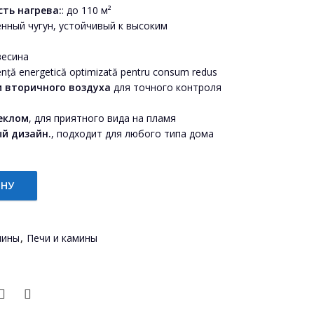
ть нагрева:
: до 110 м²
енный чугун, устойчивый к высоким
весина
ciență energetică optimizată pentru consum redus
и вторичного воздуха
для точного контроля
еклом
, для приятного вида на пламя
й дизайн.
, подходит для любого типа дома
ИНУ
KW quantity
мины
,
Печи и камины