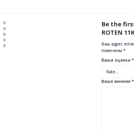
Be the fir
0
0
ROTEN 11
0
0
Ваш адрес emai
0
помечены
*
Ваша оценка
*
Ваше мнение
*