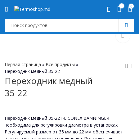
0
0
Первая страница
»
Все продукты
»
Переходник медный 35-22
Переходник медный
Переходник
Переходник
35-22
медный 35-18
медный 35-28
190
МДЛ
Переходник медный 35-22 I-E CONEX BANNINGER
необходима для регулировки диаметра в установках.
Регулируемый размер от 35 мм до 22 мм обеспечивает
плотные и долговечные соединения. Подходит для