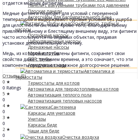
отдается медным фитингам.
Панели с вакуумными трубками под давлением
Плоские панели
Медные фитинги подходят для условий с переменной
Аксессуары для расширительного бака
температурой и выдерживают суровые условия без ущерба
Фитинги, трубы и
для целостности системы. Кроме того, благодаря своему
насосы
привлекательному и блестящему внешнему виду, эти фитинги
Погружные насосы
часто используются на видимых объектах, придавая
Циркуляционные насосы
установке дополнительную эстетику.
Дренажные насосы
Медные трубы
Медь, из которой изготовлены фитинги, сохраняет свои
ППР трубы
свойства даже с течением времени, а это означает, что эти
Арматура и краны
компоненты предлагают надежное долгосрочное решение.
Автоматика и
Отзывы (0)
термостаты
0 ★
Термостаты для котлов
0 Ratings
Автоматика для твердотопливных котлов
5 ★
Автоматизация теплого пола
0
Автоматизация тепловых насосов
4 ★
Сантехника
0
Каркасы для унитазов
3 ★
Унитазы
0
Каркасы биде
2 ★
Чаши для биде
0
Очистка воздуха