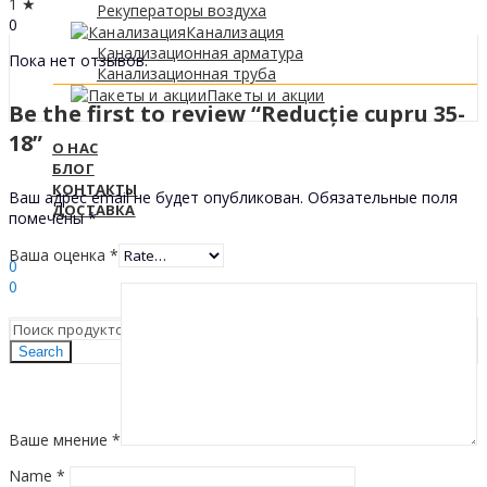
1 ★
Рекуператоры воздуха
0
Канализация
Канализационная арматура
Пока нет отзывов.
Канализационная труба
Пакеты и акции
Be the first to review “Reducție cupru 35-
18”
О НАС
БЛОГ
КОНТАКТЫ
Ваш адрес email не будет опубликован.
Обязательные поля
ДОСТАВКА
помечены
*
Sign In
Hello,
Ваша оценка
*
0
0
0
МДЛ
Search
Ваше мнение
*
Name
*