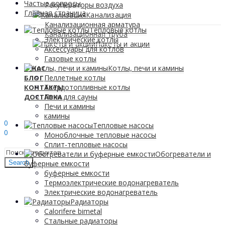
Частые вопросы
Рекуператоры воздуха
Главная страница
Канализация
Канализационная арматура
Тепловые котлы
Канализационная труба
Электрические котлы
Пакеты и акции
Аксессуары для котлов
Газовые котлы
Котлы, печи и камины
О НАС
Пеллетные котлы
БЛОГ
Твердотопливные котлы
КОНТАКТЫ
Печи для сауны
ДОСТАВКА
Печи и камины
Sign In
Hello,
камины
0
Тепловые насосы
0
Моноблочные тепловые насосы
0
МДЛ
Сплит-тепловые насосы
Обогреватели и
Search
буферные емкости
буферные емкости
Термоэлектрические водонагреватель
Электрические водонагреватель
Радиаторы
Calorifere bimetal
Стальные радиаторы