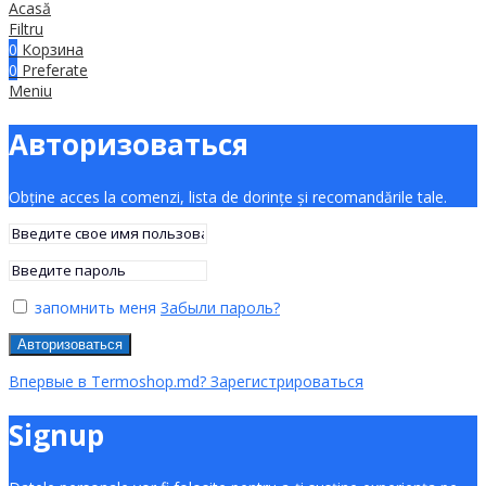
Acasă
Filtru
0
Корзина
0
Preferate
Meniu
Авторизоваться
Obține acces la comenzi, lista de dorințe și recomandările tale.
запомнить меня
Забыли пароль?
Авторизоваться
Впервые в Termoshop.md? Зарегистрироваться
Signup