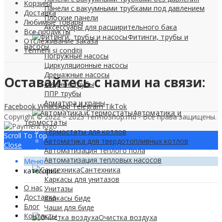
Корзина
Панели с вакуумными трубками под давлением
Доставка
Плоские панели
Любимые товары
Аксессуары для расширительного бака
Все продукты
Фитинги, трубы и
Отслеживание заказа
насосы
Termeni și condiții
Погружные насосы
Циркуляционные насосы
Дренажные насосы
Оставайтесь с нами на связи:
Медные трубы
ППР трубы
Арматура и краны
Facebook
WhatsApp
Telegram
TikTok
Автоматика и
Copyright © 2022 – 2023 TermoShop.md - Все права защищены.
термостаты
Термостаты для котлов
Scroll To Top
Автоматика для твердотопливных котлов
Close
Автоматизация теплого пола
Автоматизация тепловых насосов
Меню
Сантехника
категории
Каркасы для унитазов
О нас
Унитазы
Доставка
Каркасы биде
Блог
Чаши для биде
Контакты
Очистка воздуха