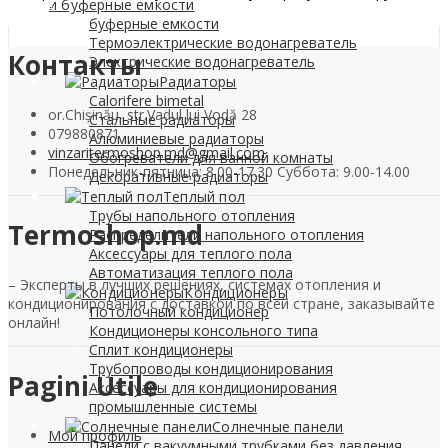
0
МДЛ
и буферные емкости
буферные емкости
Термоэлектрические водонагреватель
Контакты
Электрические водонагреватель
Радиаторы
Calorifere bimetal
or.Chișinău, str.Vadul lui Vodă 28
Стальные радиаторы
079880871
Алюминиевые радиаторы
vinzaritermoshop.md@gmail.com
Обогреватели для ванной комнаты
Понедельник-пятница: 8.00-17.30 Суббота: 9.00-14.00
Декоративные радиаторы
Tеплый пол
Трубы напольного отопления
Termoshop.md
Распределители напольного отопления
Аксессуары для теплого пола
Автоматизация теплого пола
– Эксперты в лучших решениях, системах отопления и
Кондиционеры
кондиционирования с доставкой по всей стране, заказывайте
Потолочный кондиционер
онлайн!
Кондиционеры консольного типа
Сплит кондиционеры
Трубопроводы кондиционирования
Pagini Utile
Аксессуары для кондиционирования
промышленные системы
Солнечные панели
Мой профиль
Панели с вакуумными трубками без давления