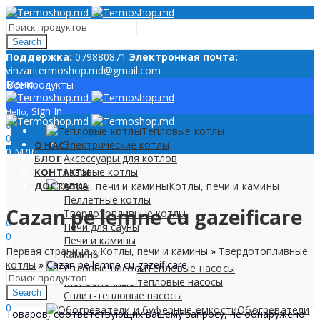
Search
Поддержкa:
079880871
Электронная почта:
vinzaritermoshop.md@gmail.com
Меню
Все продукты
Sign In
Hello,
0
Тепловые котлы
0
Электрические котлы
О НАС
0
МДЛ
Аксессуары для котлов
БЛОГ
Газовые котлы
КОНТАКТЫ
ДОСТАВКА
Котлы, печи и камины
Пеллетные котлы
Sign In
Cazan pe lemne cu gazeificare
Hello,
Твердотопливные котлы
0
Печи для сауны
0
Печи и камины
0
МДЛ
Первая страница
»
Котлы, печи и камины
»
Твердотопливные
камины
Меню
котлы
»
Cazan pe lemne cu gazeificare
Тепловые насосы
Моноблочные тепловые насосы
Search
Сплит-тепловые насосы
0
Обогреватели
Товаров, соответствующих вашему запросу, не обнаружено.