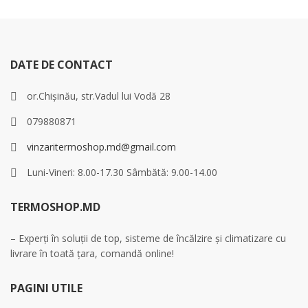
DATE DE CONTACT
or.Chișinău, str.Vadul lui Vodă 28
079880871
vinzaritermoshop.md@gmail.com
Luni-Vineri: 8.00-17.30 Sâmbătă: 9.00-14.00
TERMOSHOP.MD
– Experți în soluții de top, sisteme de încălzire și climatizare cu
livrare în toată țara, comandă online!
PAGINI UTILE