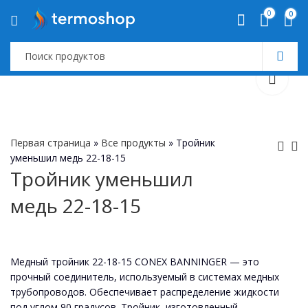
0
0
Первая страница
»
Все продукты
»
Тройник
уменьшил медь 22-18-15
Тройник уменьшил
Тройник уменьшил
Тройник уменьшил
медь 22-18-15
медь 22-15-22
медь 22-18-18
Медный тройник 22-18-15 CONEX BANNINGER — это
прочный соединитель, используемый в системах медных
трубопроводов. Обеспечивает распределение жидкости
под углом 90 градусов. Тройник, изготовленный