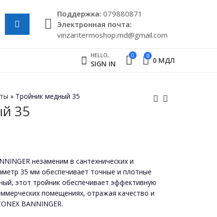
Поддержкa:
079880871
Электронная почта:
vinzaritermoshop.md@gmail.com
HELLO,
0
0
0
МДЛ
SIGN IN
кты
»
Tройник медный 35
й 35
Тройник медный 28
Тройник уменьшил
медь 15-18-15
131
МДЛ
NNINGER незаменим в сантехнических и
аметр 35 мм обеспечивает точные и плотные
ный, этот тройник обеспечивает эффективную
оммерческих помещениях, отражая качество и
 CONEX BANNINGER.