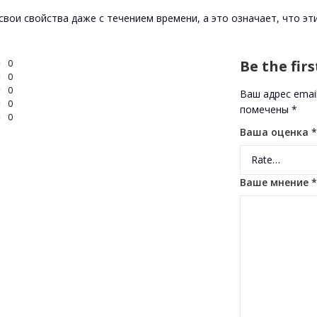
 свои свойства даже с течением времени, а это означает, что 
Be the fir
0
0
0
Ваш адрес emai
0
помечены
*
0
Ваша оценка
*
Ваше мнение
*