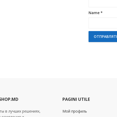
Name
*
SHOP.MD
PAGINI UTILE
ты в лучших решениях,
Мой профиль
х отопления и