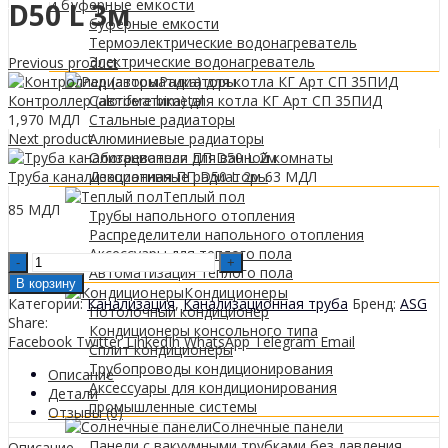
0
МДЛ
и буферные емкости
D50 L 3м
буферные емкости
Термоэлектрические водонагреватель
Электрические водонагреватель
Previous product
Радиаторы
Контроллер (автоматика) для котла КГ Арт СП 35ПИД
Calorifere bimetal
1,970
МДЛ
Стальные радиаторы
Next product
Алюминиевые радиаторы
Обогреватели для ванной комнаты
Труба канализационная ПП D50 L 2м
63
МДЛ
Декоративные радиаторы
Tеплый пол
85
МДЛ
Трубы напольного отопления
Распределители напольного отопления
Аксессуары для теплого пола
Teava
Автоматизация теплого пола
scurgere
В корзину
Кондиционеры
PP
Категории:
Канализация
,
Канализационная труба
Бренд:
ASG
Потолочный кондиционер
D50
Share:
Кондиционеры консольного типа
L
Facebook
Twitter
LinkedIn
WhatsApp
Telegram
Email
Сплит кондиционеры
3m
Трубопроводы кондиционирования
quantity
Описание
Аксессуары для кондиционирования
Детали
промышленные системы
Отзывы (0)
Солнечные панели
Панели с вакуумными трубками без давления
Описание