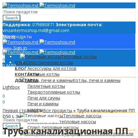
Search
Поддержкa:
079880871
Электронная почта:
vinzaritermoshop.md@gmail.com
Меню
Все продукты
Sign In
Hello,
0
Тепловые котлы
0
Электрические котлы
О НАС
0
МДЛ
Аксессуары для котлов
БЛОГ
Газовые котлы
КОНТАКТЫ
ДОСТАВКА
Котлы, печи и камины
Пеллетные котлы
Lightbox
Sign In
Hello,
Твердотопливные котлы
0
Печи для сауны
0
Печи и камины
0
МДЛ
камины
Первая страница
»
Все продукты
»
Труба канализационная ПП
Меню
Тепловые насосы
D50 L 3м
Моноблочные тепловые насосы
Search
Сплит-тепловые насосы
Труба канализационная ПП
0
Обогреватели