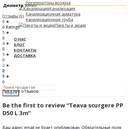
Рекуператоры воздуха
Диаметр
50mm
Канализация
Канализационная арматура
Отзывы (0)
Канализационная труба
0 ★
Пакеты и акции
0 Ratings
5 ★
0
О НАС
4 ★
БЛОГ
0
КОНТАКТЫ
3 ★
ДОСТАВКА
0
Sign In
2 ★
Hello,
0
0
0
1 ★
0
МДЛ
0
Пока нет отзывов.
Search
Be the first to review “Teava scurgere PP
D50 L 3m”
Ваш адрес email не будет опубликован.
Обязательные поля