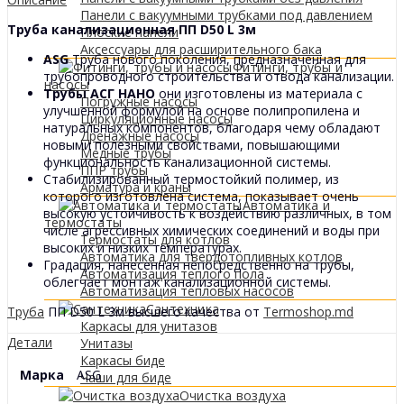
Панели с вакуумными трубками под давлением
Труба канализационная ПП D50 L 3м
Плоские панели
Аксессуары для расширительного бака
ASG
Труба нового поколения, предназначенная для
Фитинги, трубы и
трубопроводного строительства и отвода канализации.
насосы
Трубы АСГ НАНО
они изготовлены из материала с
Погружные насосы
улучшенной формулой на основе полипропилена и
Циркуляционные насосы
натуральных компонентов, благодаря чему обладают
Дренажные насосы
новыми полезными свойствами, повышающими
Медные трубы
функциональность канализационной системы.
ППР трубы
Стабилизированный термостойкий полимер, из
Арматура и краны
которого изготовлена ​​система, показывает очень
Автоматика и
высокую устойчивость к воздействию различных, в том
термостаты
числе агрессивных химических соединений и воды при
Термостаты для котлов
высоких и низких температурах.
Автоматика для твердотопливных котлов
Градация, нанесенная непосредственно на трубы,
Автоматизация теплого пола
облегчает монтаж канализационной системы.
Автоматизация тепловых насосов
Сантехника
Трубa
ПП D50 L 3м высшего качества от
Termoshop.md
Каркасы для унитазов
Детали
Унитазы
Каркасы биде
Марка
ASG
Чаши для биде
Очистка воздуха