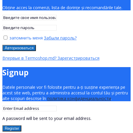
Obține acces la comenzi, lista de dorințe și recomandările tale.
запомнить меня
Забыли пароль?
Авторизоваться
Впервые в Termoshop.md? Зарегистрироваться
Signup
Datele personale vor fi folosite pentru a-ți susține experiența pe
acest site web, pentru a administra accesul la contul tău și pentru
alte scopuri descrise în
политика конфиденциальности
.
A password will be sent to your email address.
Register