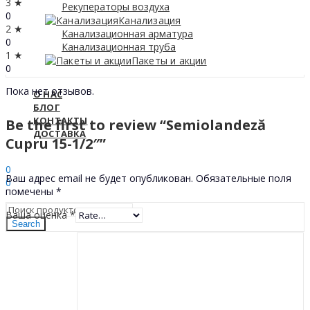
3 ★
Рекуператоры воздуха
0
Канализация
2 ★
Канализационная арматура
0
Канализационная труба
1 ★
Пакеты и акции
0
Пока нет отзывов.
О НАС
БЛОГ
КОНТАКТЫ
Be the first to review “Semiolandeză
ДОСТАВКА
Cupru 15-1/2″”
Sign In
Hello,
0
Ваш адрес email не будет опубликован.
Обязательные поля
0
помечены
*
0
МДЛ
Ваша оценка
*
Search