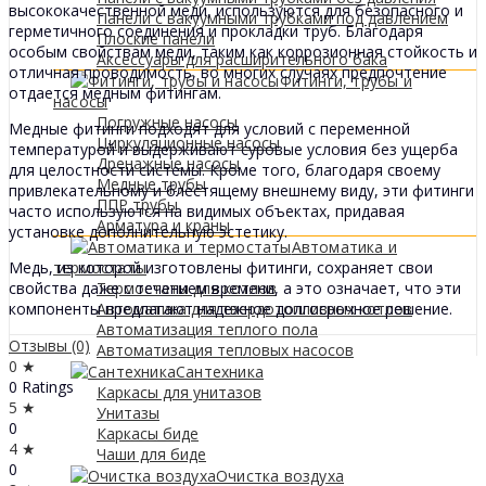
высококачественной меди, используются для безопасного и
Панели с вакуумными трубками под давлением
герметичного соединения и прокладки труб. Благодаря
Плоские панели
особым свойствам меди, таким как коррозионная стойкость и
Аксессуары для расширительного бака
отличная проводимость, во многих случаях предпочтение
Фитинги, трубы и
отдается медным фитингам.
насосы
Погружные насосы
Медные фитинги подходят для условий с переменной
Циркуляционные насосы
температурой и выдерживают суровые условия без ущерба
Дренажные насосы
для целостности системы. Кроме того, благодаря своему
Медные трубы
привлекательному и блестящему внешнему виду, эти фитинги
ППР трубы
часто используются на видимых объектах, придавая
Арматура и краны
установке дополнительную эстетику.
Автоматика и
Медь, из которой изготовлены фитинги, сохраняет свои
термостаты
свойства даже с течением времени, а это означает, что эти
Термостаты для котлов
компоненты предлагают надежное долгосрочное решение.
Автоматика для твердотопливных котлов
Автоматизация теплого пола
Отзывы (0)
Автоматизация тепловых насосов
0 ★
Сантехника
0 Ratings
Каркасы для унитазов
5 ★
Унитазы
0
Каркасы биде
4 ★
Чаши для биде
0
Очистка воздуха