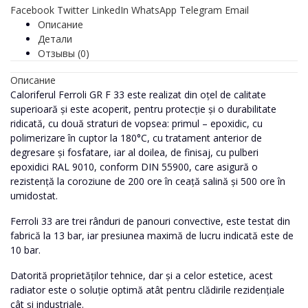
Facebook
Twitter
LinkedIn
WhatsApp
Telegram
Email
Описание
Детали
Отзывы (0)
Описание
Caloriferul Ferroli GR F 33 este realizat din oțel de calitate
superioară și este acoperit, pentru protecție și o durabilitate
ridicată, cu două straturi de vopsea: primul – epoxidic, cu
polimerizare în cuptor la 180°C, cu tratament anterior de
degresare și fosfatare, iar al doilea, de finisaj, cu pulberi
epoxidici RAL 9010, conform DIN 55900, care asigură o
rezistență la coroziune de 200 ore în ceață salină și 500 ore în
umidostat.
Ferroli 33 are trei rânduri de panouri convective, este testat din
fabrică la 13 bar, iar presiunea maximă de lucru indicată este de
10 bar.
Datorită proprietăților tehnice, dar și a celor estetice, acest
radiator este o soluție optimă atât pentru clădirile rezidențiale
cât și industriale.