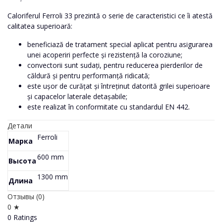
Caloriferul Ferroli 33 prezintă o serie de caracteristici ce îi atestă
calitatea superioară:
beneficiază de tratament special aplicat pentru asigurarea
unei acoperiri perfecte și rezistență la coroziune;
convectorii sunt sudați, pentru reducerea pierderilor de
căldură și pentru performanță ridicată;
este ușor de curățat și întreținut datorită grilei superioare
și capacelor laterale detașabile;
este realizat în conformitate cu standardul EN 442.
Детали
Ferroli
Марка
600 mm
Высота
1300 mm
Длина
Отзывы (0)
0 ★
0 Ratings