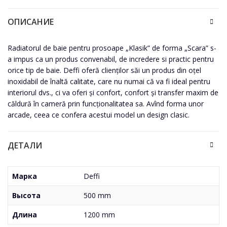
ОПИСАНИЕ
Radiatorul de baie pentru prosoape „Klasik” de forma „Scara” s-
a impus ca un produs convenabil, de incredere si practic pentru
orice tip de baie. Deffi oferă clienților săi un produs din oțel
inoxidabil de înaltă calitate, care nu numai că va fi ideal pentru
interiorul dvs., ci va oferi și confort, confort și transfer maxim de
căldură în cameră prin funcționalitatea sa. Avînd forma unor
arcade, ceea ce confera acestui model un design clasic.
ДЕТАЛИ
Марка
Deffi
Высота
500 mm
Длина
1200 mm