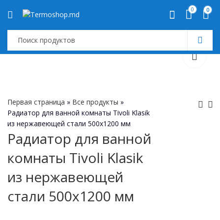
0
0
Первая страница
»
Все продукты
»
Pадиатор для ванной комнаты Tivoli Klasik
из нержавеющей стали 500х1200 мм
Radiator de baie inox
Radiator de baie inox
Pадиатор для ванной
Klasik Tivoli 500x1000
Klasik Tivoli 500x1400
комнаты Tivoli Klasik
mm
mm
из нержавеющей
стали 500х1200 мм