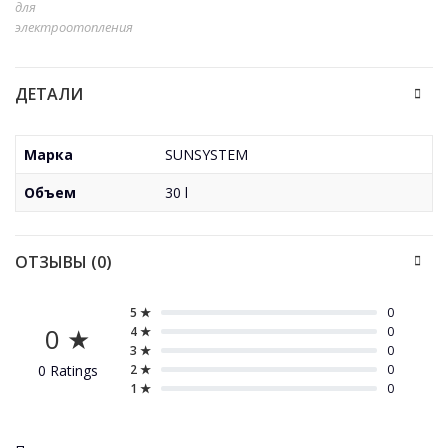
для
электроотопления
ДЕТАЛИ
Марка
SUNSYSTEM
Объем
30 l
ОТЗЫВЫ (0)
5 ★
0
0 ★
4 ★
0
3 ★
0
0 Ratings
2 ★
0
1 ★
0