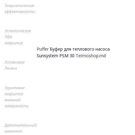
Энергетическая
эффективность:
Эстетическое
ПВХ-
покрытие
Puffer
Буфер для теплового насоса
Sunsystem PSM 30
Termoshop.md
Установка
Лесена
Грунтовое
покрытие
внешней
поверхности
Дополнительный
комплект