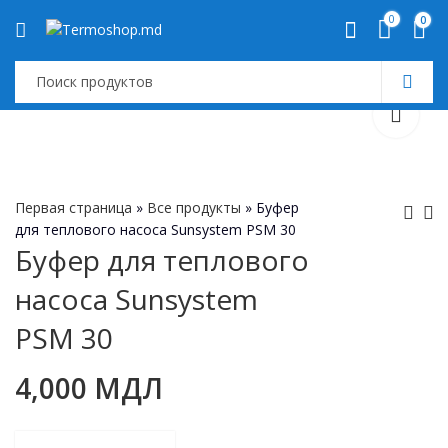
0
0
Первая страница
»
Все продукты
»
Буфер
для теплового насоса Sunsystem PSM 30
Буфер для теплового
Пуффер с двумя
Буфер для
насоса Sunsystem
серпантины
теплового насоса
Sunsystem PR2
Sunsystem PSM 50
5,500
МДЛ
PSM 30
1000L+IZ
4,000
МДЛ