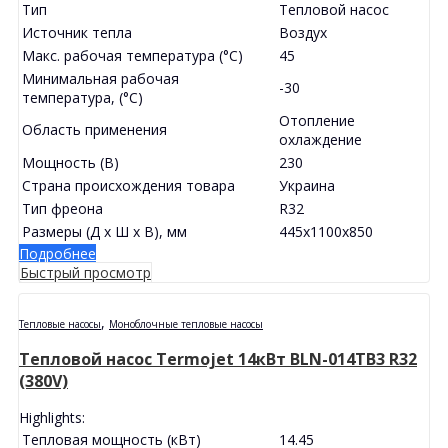
Тип
Тепловой насос
Источник тепла
Воздух
Макс. рабочая температура (°С)
45
Минимальная рабочая
-30
температура, (°С)
Отопление
Область применения
охлаждение
Мощность (В)
230
Страна происхождения товара
Украина
Тип фреона
R32
Размеры (Д х Ш х В), мм
445x1100x850
Подробнее
Быстрый просмотр
,
Тепловые насосы
Моноблочные тепловые насосы
Тепловой насос Termojet 14кВт BLN-014TB3 R32
(380V)
Highlights:
Тепловая мощность (кВт)
14.45