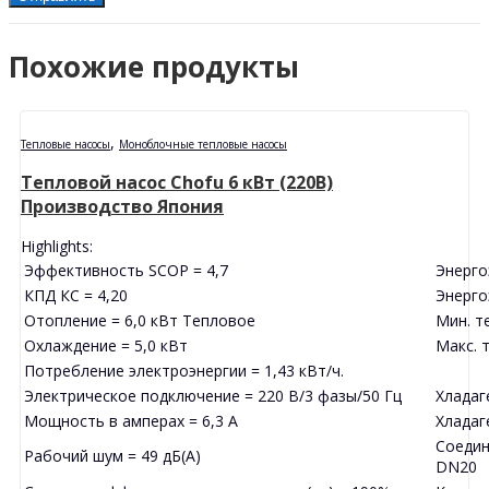
Похожие продукты
,
Тепловые насосы
Моноблочные тепловые насосы
Тепловой насос Chofu 6 кВт (220В)
Производство Япония
Highlights:
Эффективность SCOP = 4,7
Энерго
КПД КС = 4,20
Энерго
Отопление = 6,0 кВт Тепловое
Мин. т
Охлаждение = 5,0 кВт
Макс. 
Потребление электроэнергии = 1,43 кВт/ч.
Электрическое подключение = 220 В/3 фазы/50 Гц
Хладаг
Мощность в амперах = 6,3 А
Хладаге
Соедин
Рабочий шум = 49 дБ(А)
DN20