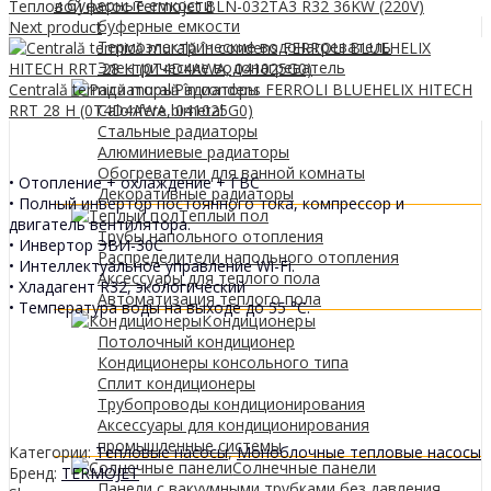
0
МДЛ
и буферные емкости
Тепловой насос Termojet BLN-032TA3 R32 36KW (220V)
буферные емкости
Next product
Термоэлектрические водонагреватель
Электрические водонагреватель
Centrală termică murală în condens FERROLI BLUEHELIX HITECH
Радиаторы
RRT 28 H (0T4D4AWA, 041025G0)
Calorifere bimetal
Стальные радиаторы
Алюминиевые радиаторы
Обогреватели для ванной комнаты
• Отопление + охлаждение + ГВС
Декоративные радиаторы
• Полный инвертор постоянного тока, компрессор и
Tеплый пол
двигатель вентилятора.
Трубы напольного отопления
• Инвертор ЭВИ-30С
Распределители напольного отопления
• Интеллектуальное управление Wi-Fi.
Аксессуары для теплого пола
• Хладагент R32, экологический
Автоматизация теплого пола
• Температура воды на выходе до 55 °C.
Кондиционеры
Потолочный кондиционер
Кондиционеры консольного типа
Сплит кондиционеры
Трубопроводы кондиционирования
Аксессуары для кондиционирования
промышленные системы
Категории:
Тепловые насосы
,
Моноблочные тепловые насосы
Солнечные панели
Бренд:
TERMOJET
Панели с вакуумными трубками без давления