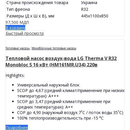
Страна происхождения товара
Украина
Тип фреона
R32
Размеры (Д х Ш х В), мм
445x1100x850
97,500
МДЛ
В корзину
Быстрый просмотр
,
Тепловые насосы
Моноблочные тепловые насосы
Тепловой насос воздух-вода LG Therma V R32
Monobloc S 16 кВт (HM161MR.U34) 220в
Highlights:
Универсальный наружный блок
SCOP до 4,67 (средний климат/применение при низких
температурах): A+++
SCOP до 3,47 (средний климат/применение при
средних температурах): A++
COP до 4,90 (наружный воздух 7˚C / поток воды 35˚C)
100% теплопроизводительность при -15 °C
Подробнее