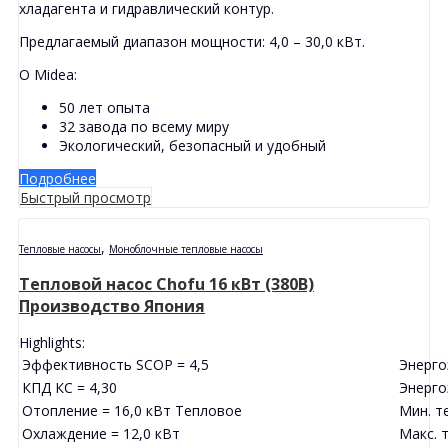
хладагента и гидравлический контур.
Предлагаемый диапазон мощности: 4,0 – 30,0 кВт.
О Мidea:
50 лет опыта
32 завода по всему миру
Экологический, безопасный и удобный
Подробнее
Быстрый просмотр
,
Тепловые насосы
Моноблочные тепловые насосы
Тепловой насос Chofu 16 кВт (380В)
Производство Япония
Highlights:
Эффективность SCOP = 4,5
Энерго
КПД КС = 4,30
Энерго
Отопление = 16,0 кВт Тепловое
Мин. т
Охлаждение = 12,0 кВт
Макс. 