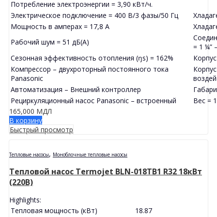
Потребление электроэнергии = 3,90 кВт/ч.
Электрическое подключение = 400 В/3 фазы/50 Гц
Хладаг
Мощность в амперах = 17,8 А
Хладаге
Соедин
Рабочий шум = 51 дБ(А)
= 1 ¼”
Сезонная эффективность отопления (ŋs) = 162%
Корпус
Компрессор – двухроторный постоянного тока
Корпус
Panasonic
воздей
Автоматизация – Внешний контроллер
Габари
Рециркуляционный насос Panasonic – встроенный
Вес = 1
165,000
МДЛ
В корзину
Быстрый просмотр
,
Тепловые насосы
Моноблочные тепловые насосы
Тепловой насос Termojet BLN-018TB1 R32 18кВт
(220В)
Highlights:
Тепловая мощность (кВт)
18.87