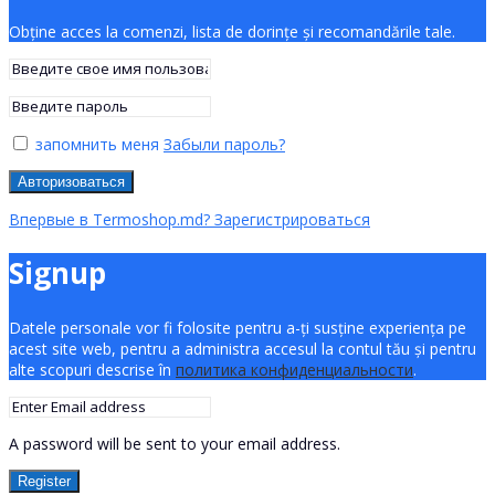
Obține acces la comenzi, lista de dorințe și recomandările tale.
запомнить меня
Забыли пароль?
Авторизоваться
Впервые в Termoshop.md? Зарегистрироваться
Signup
Datele personale vor fi folosite pentru a-ți susține experiența pe
acest site web, pentru a administra accesul la contul tău și pentru
alte scopuri descrise în
политика конфиденциальности
.
A password will be sent to your email address.
Register