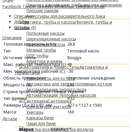
Share:
Панели с вакуумными трубками под давлением
Facebook
Twitter
LinkedIn
WhatsApp
Telegram
Email
Плоские панели
Описание
Аксессуары для расширительного бака
Детали
Фитинги, трубы и
Отзывы (0)
насосы
Погружные насосы
Описание
Циркуляционные насосы
Тепловая мощность (кВт)
28.8
Дренажные насосы
Медные трубы
Тип
Тепловой насос
ППР трубы
Источник тепла
Воздух
Арматура и краны
Макс. рабочая температура (с)
48
Автоматика и
Мин. температура рабочий (С)
-30
термостаты
Область применения
Отопление охлаждение
Термостаты для котлов
Автоматика для твердотопливных котлов
Мощность (В)
230
Автоматизация теплого пола
Страна происхождения товара
Украина
Автоматизация тепловых насосов
тип фреона
R32
Сантехника
Размеры (Д х Ш х В), мм
427 x 1127 x 1560
Каркасы для унитазов
Масса:
160
Унитазы
Каркасы биде
Детали
Чаши для биде
Марка
TERMOJET
Очистка воздуха