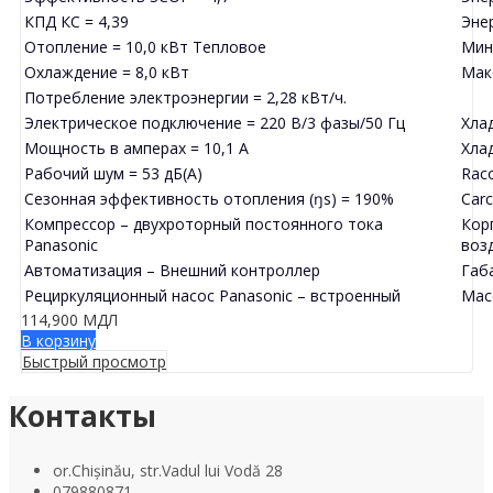
КПД КС = 4,39
Эне
Отопление = 10,0 кВт Тепловое
Мин
Охлаждение = 8,0 кВт
Мак
Потребление электроэнергии = 2,28 кВт/ч.
Электрическое подключение = 220 В/3 фазы/50 Гц
Хла
Мощность в амперах = 10,1 А
Хлад
Рабочий шум = 53 дБ(А)
Raco
Сезонная эффективность отопления (ŋs) = 190%
Carc
Компрессор – двухроторный постоянного тока
Кор
Panasonic
воз
Автоматизация – Внешний контроллер
Габ
Рециркуляционный насос Panasonic – встроенный
Масс
114,900
МДЛ
В корзину
Быстрый просмотр
Контакты
or.Chișinău, str.Vadul lui Vodă 28
079880871