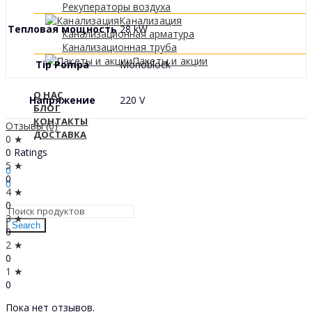
Рекуператоры воздуха
Канализация
Тепловая мощность
28 kW
Канализационная арматура
Канализационная труба
Пакеты и акции
Tip Pompa
Monoblock
О НАС
Напряжение
220 V
БЛОГ
КОНТАКТЫ
Отзывы (0)
ДОСТАВКА
0 ★
0 Ratings
Sign In
Hello,
5 ★
0
0
0
4 ★
0
МДЛ
0
3 ★
Search
0
2 ★
0
1 ★
0
Пока нет отзывов.