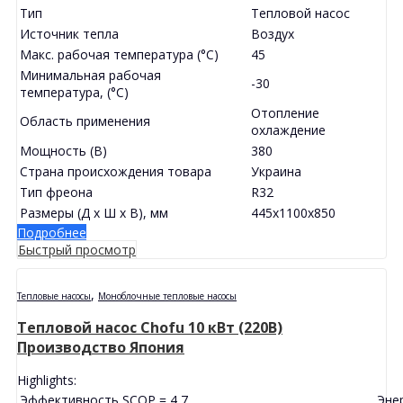
Тип
Тепловой насос
Источник тепла
Воздух
Макс. рабочая температура (°С)
45
Минимальная рабочая
-30
температура, (°С)
Отопление
Область применения
охлаждение
Мощность (В)
380
Страна происхождения товара
Украина
Тип фреона
R32
Размеры (Д х Ш х В), мм
445x1100x850
Подробнее
Быстрый просмотр
,
Тепловые насосы
Моноблочные тепловые насосы
Тепловой насос Chofu 10 кВт (220В)
Производство Япония
Highlights:
Эффективность SCOP = 4,7
Эне