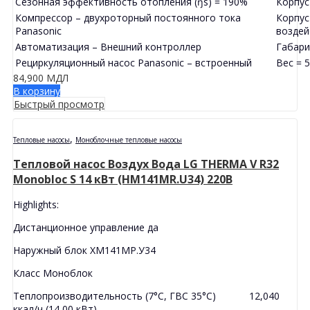
Сезонная эффективность отопления (ŋs) = 190%
Корпус
Компрессор – двухроторный постоянного тока
Корпус
Panasonic
воздей
Автоматизация – Внешний контроллер
Габари
Рециркуляционный насос Panasonic – встроенный
Вес = 5
84,900
МДЛ
В корзину
Быстрый просмотр
,
Тепловые насосы
Моноблочные тепловые насосы
Тепловой насос Воздух Вода LG THERMA V R32
Monobloc S 14 кВт (HM141MR.U34) 220В
Highlights:
Дистанционное управление да
Наружный блок ХМ141МР.У34
Класс Моноблок
Теплопроизводительность (7°C, ГВС 35°C) 12,040
ккал/ч (14,00 кВт)