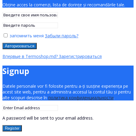
Obține acces la comenzi, lista de dorințe și recomandările tale.
запомнить меня
Забыли пароль?
Авторизоваться
Впервые в Termoshop.md? Зарегистрироваться
Signup
Datele personale vor fi folosite pentru a-ți susține experiența pe
acest site web, pentru a administra accesul la contul tău și pentru
alte scopuri descrise în
политика конфиденциальности
.
A password will be sent to your email address.
Register