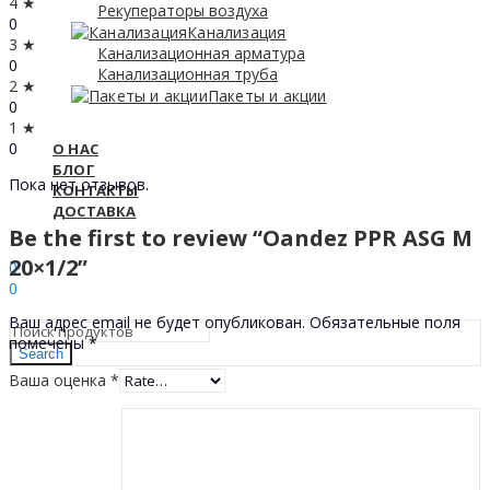
4 ★
Рекуператоры воздуха
0
Канализация
3 ★
Канализационная арматура
0
Канализационная труба
2 ★
Пакеты и акции
0
1 ★
0
О НАС
БЛОГ
Пока нет отзывов.
КОНТАКТЫ
ДОСТАВКА
Be the first to review “Oandez PPR ASG M
Sign In
Hello,
20×1/2”
0
0
0
МДЛ
Ваш адрес email не будет опубликован.
Обязательные поля
помечены
*
Search
Ваша оценка
*