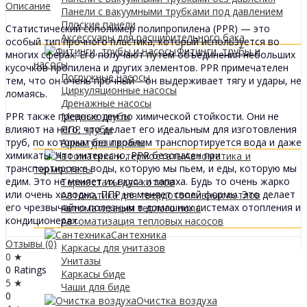
Описание
Панели с вакуумными трубками под давлением
Плоские панели
Статистический сополимер полипропилена (PPR) — это
Аксессуары для расширительного бака
особый тип прочного пластика, который используется во
Фитинги, трубы и
многих сферах. Его получают путем объединения небольших
насосы
кусочков пропилена и других элементов. PPR примечателен
Погружные насосы
тем, что он очень прочный – он выдерживает тягу и удары, не
Циркуляционные насосы
ломаясь.
Дренажные насосы
PPR также превосходен по химической стойкости. Они не
Медные трубы
влияют на него, что делает его идеальным для изготовления
ППР трубы
труб, по которым без проблем транспортируется вода и даже
Арматура и краны
химикаты. Что интересно, PPR безопасен при
Автоматика и
транспортировке воды, которую мы пьем, и еды, которую мы
термостаты
едим. Это не меняет их вкуса и запаха. Будь то очень жарко
Термостаты для котлов
или очень холодно, ППР не меняет своей формы. Это делает
Автоматика для твердотопливных котлов
его чрезвычайно полезным в домашних системах отопления и
Автоматизация теплого пола
кондиционерах.
Автоматизация тепловых насосов
Сантехника
Отзывы (0)
Каркасы для унитазов
0 ★
Унитазы
0 Ratings
Каркасы биде
5 ★
Чаши для биде
0
Очистка воздуха