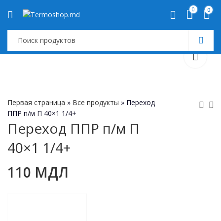
0
0
Первая страница
»
Все продукты
»
Переход
ППР п/м П 40×1 1/4+
Переход ППР п/м П
Reductie PPR p/m M
Reductie PPR p/m M
40×1 1/4+
32x1 +
50x1 1/ 2 +
85
322
МДЛ
МДЛ
110
МДЛ