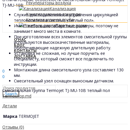
Рекуператоры воздуха
TJ-MU-10B:
Канализация
Канализационная арматура
Служит для подключения и управления циркуляцией
Канализационная труба
теплоносителя в системе «теплый пол».
Пакеты и акции
Имеет небольшие габаритные размеры, поэтому не
занимает много места в комнате.
При изготовлении всех элементов смесительной группы
О НАС
используются высококачественные материалы,
БЛОГ
обеспечивающие надежную длительную работу.
КОНТАКТЫ
Установка не сложная, но лучше поручить ее
ДОСТАВКА
специалисту, который сможет все подключить по
инструкции.
Sign In
Hello,
Монтажная длина смесительного узла составляет 130
0
мм.
0
Смесительный узел оснащен выносным датчиком.
0
МДЛ
Смесительная группа Termojet TJ-MU-10B теплый пол
Search
Termoshop.md
Детали
Марка
TERMOJET
Отзывы (0)