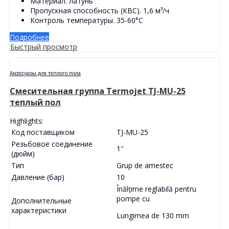
Материал. латунь
Пропускная способность (КВС). 1,6 м³/ч
Контроль температуры. 35-60°С
Подробнее
Быстрый просмотр
Аксессуары для теплого пола
Смесительная группа Termojet TJ-MU-25
теплый пол
Highlights:
Код поставщиком
TJ-MU-25
Резьбовое соединение
1″
(дюйм)
Тип
Grup de amestec
Давление (бар)
10
Înălțime reglabilă pentru
pompe cu
Дополнительные
xарактеристики
Lungimea de 130 mm