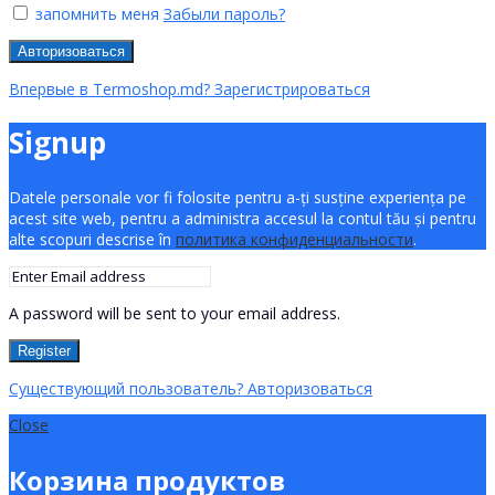
запомнить меня
Забыли пароль?
Авторизоваться
Впервые в Termoshop.md? Зарегистрироваться
Signup
Datele personale vor fi folosite pentru a-ți susține experiența pe
acest site web, pentru a administra accesul la contul tău și pentru
alte scopuri descrise în
политика конфиденциальности
.
A password will be sent to your email address.
Register
Существующий пользователь? Авторизоваться
Close
Корзина продуктов