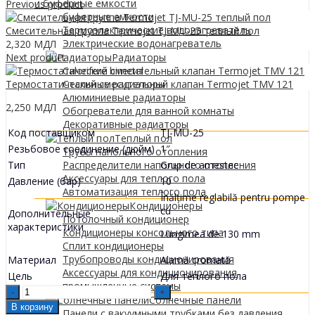
0
МДЛ
и буферные емкости
Previous product
буферные емкости
Термоэлектрические водонагреватель
Смесительная группа Termojet TJ-MU-25 теплый пол
Электрические водонагреватель
2,320
МДЛ
Next product
Радиаторы
Calorifere bimetal
Термостатический смесительный клапан Termojet TMV 121
Стальные радиаторы
Алюминиевые радиаторы
2,250
МДЛ
Обогреватели для ванной комнаты
Декоративные радиаторы
Код поставщиком
TJ-MU-25
Tеплый пол
Резьбовое соединение (дюйм)
1″
Трубы напольного отопления
Тип
Grup de amestec
Распределители напольного отопления
Аксессуары для теплого пола
Давление (бар)
10
Автоматизация теплого пола
Înălțime reglabilă pentru pompe
Кондиционеры
cu
Дополнительные
Потолочный кондиционер
xарактеристики
Кондиционеры консольного типа
Lungimea de 130 mm
Сплит кондиционеры
Трубопроводы кондиционирования
Материал
Alamă cromată
Аксессуары для кондиционирования
Цель
Для теплого пола
промышленные системы
Grup
Солнечные панели
de
В корзину
Панели с вакуумными трубками без давления