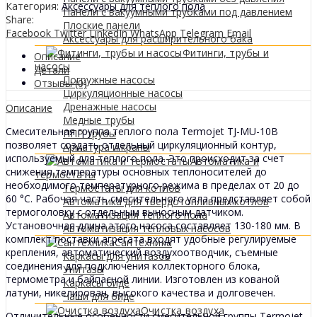
amestec
Категория:
Аксессуары для теплого пола
Панели с вакуумными трубками под давлением
Termojet
Share:
Плоские панели
TJ-
Facebook
Twitter
LinkedIn
WhatsApp
Telegram
Email
Аксессуары для расширительного бака
MU-
Фитинги, трубы и
10B
Описание
насосы
încălzire
Детали
Погружные насосы
podea
Отзывы (0)
Циркуляционные насосы
quantity
Дренажные насосы
Описание
Медные трубы
Смесительная группа теплого пола Termojet TJ-MU-10B
ППР трубы
позволяет создать отдельный циркуляционный контур,
Арматура и краны
используемый для теплого пола. Это происходит за счет
Автоматика и
снижения температуры основных теплоносителей до
термостаты
необходимого температурного режима в пределах от 20 до
Термостаты для котлов
60 °С. Рабочая часть смесительного узла представляет собой
Автоматика для твердотопливных котлов
термоголовку с отдельным выносным датчиком.
Автоматизация теплого пола
Установочная длина этого насоса составляет 130-180 мм. В
Автоматизация тепловых насосов
комплект поставки агрегата входят удобные регулируемые
Сантехника
крепления, автоматический воздухоотводчик, съемные
Каркасы для унитазов
соединения для подключения коллекторного блока,
Унитазы
термометра и байпасной линии. Изготовлен из кованой
Каркасы биде
латуни, никелирован, высокого качества и долговечен.
Чаши для биде
Очистка воздуха
Отличительные особенности смесительной группы Termojet