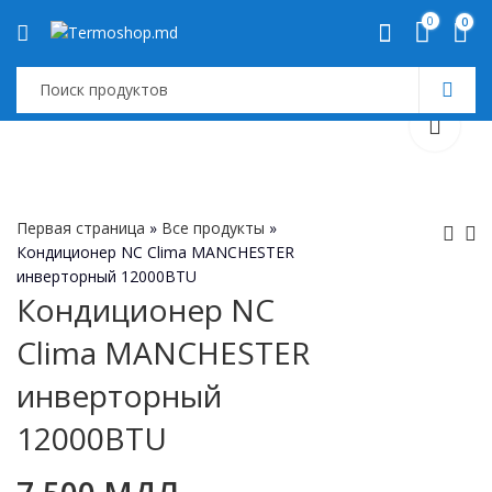
0
0
Первая страница
»
Все продукты
»
Кондиционер NC Clima MANCHESTER
инверторный 12000BTU
Кондиционер NC
Кондиционер NC
Кондиционер NC
Clima
Clima
Clima MANCHESTER
MANCHESTER
MANCHESTER
15,800
6,500
МДЛ
МДЛ
инверторный
инверторный
инверторный
24000BTU
9000BTU
12000BTU