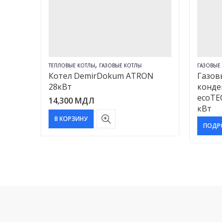
,
ТЕПЛОВЫЕ КОТЛЫ
ГАЗОВЫЕ КОТЛЫ
ГАЗОВЫЕ
я
Котел DemirDokum ATRON
Газов
я
28кВт
конде
стью
ecoTEC
14,300
МДЛ
кВт
В КОРЗИНУ
ПОДР