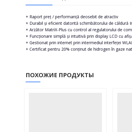
+ Raport preț / performanță deosebit de atractiv
+ Durabil și eficient datorită schimbătorului de căldură I
+ Arzător MatriX-Plus cu control al regulatorului de com
+ Funcționare simplă și intuitivă prin display LCD cu afi
+ Gestionat prin internet prin intermediul interfeței WL
+ Certificat pentru 20% conținut de hidrogen în gaze na
ПОХОЖИЕ ПРОДУКТЫ