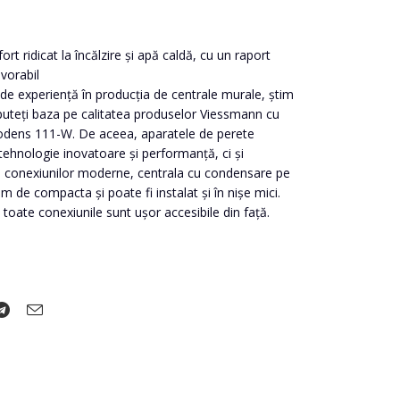
й
 ridicat la încălzire și apă caldă, cu un raport
vorabil
 de experiență în producția de centrale murale, știm
uteți baza pe calitatea produselor Viessmann cu
itodens 111-W. De aceea, aparatele de perete
ehnologie inovatoare și performanță, ci și
rită conexiunilor moderne, centrala cu condensare pe
 de compacta și poate fi instalat și în nișe mici.
 toate conexiunile sunt ușor accesibile din față.