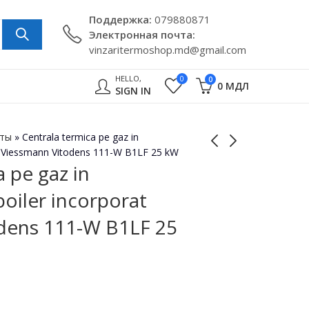
Поддержкa:
079880871
Электронная почта:
vinzaritermoshop.md@gmail.com
HELLO,
0
0
0
МДЛ
SIGN IN
кты
»
Centrala termica pe gaz in
at Viessmann Vitodens 111-W B1LF 25 kW
 pe gaz in
Centrala termica pe
Centrala termica pe
oiler incorporat
gaz in condensare
gaz in condensare cu
Viessmann Vitodens
boiler incorporat
dens 111-W B1LF 25
100-W B1HF 25 kW
Viessmann Vitodens
Incalzire
111-W B1LF 32 kW