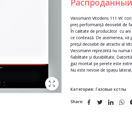
Распроданны
Viessmann Vitodens 111-W: confort
preț-performanță deosebit de fa
În calitate de producător cu ani
ce contează. De asemenea, vă p
prețul deosebit de atractiv al V
Viessmann reprezintă nu numai t
fiabilitate și durabilitate. Dato
gaz montat pe perete este extrem
Nu este nevoie de spațiu lateral,
Категория:
Газовые котлы
Share: