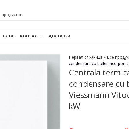
БЛОГ
КОНТАКТЫ
ДОСТАВКА
Первая страница
»
Все проду
condensare cu boiler incorpor
Centrala termica
condensare cu b
Viessmann Vito
kW