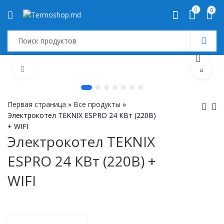
0
0
Первая страница
»
Все продукты
»
Электрокотел TEKNIX ESPRO 24 КВт (220В)
+ WIFI
Кондиционер
Электростанция
Электрокотел TEKNIX
VIVAX S-Design
TEKNIX ESPRO
ESPRO 24 КВт (220В) +
PRO ACP-
21 КВт (380В) +
09CH25AESI Wi-Fi
WIFI
WIFI
R32 Инвертор
9000 БТЕ/ч
Белый