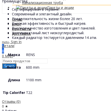
Преимущества:
Канализационная труба
Пакеты и акции
Сертифицирован в Украине.
Современный и элегантный дизайн.
Продолжительность жизни более 20 лет.
О НАС
Высокая эффективность и быстрый нагрев.
БЛОГ
Высокое качество изготовления и цвет панелей.
КОНТАКТЫ
Холоднокатаный лист низкоуглеродистый.
ДОСТАВКА
Каждый радиатор тестируется давлением 14 атм.
Sign In
Hello,
Детали
0
0
Марка
RENS
0
МДЛ
Search
Высота
600 mm
Длина
1100 mm
Tip Calorifer
T22
Отзывы (0)
0 ★
0 Ratings