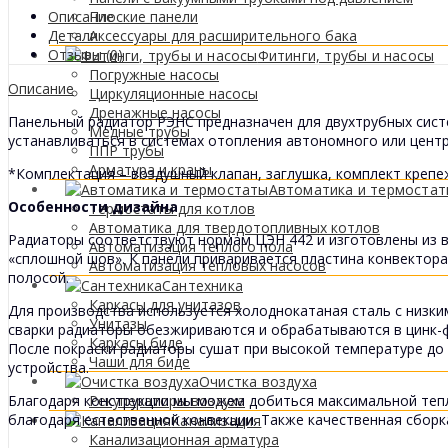
Описание
Плоские панели
Детали
Аксессуары для расширительного бака
Отзывы (0)
Фитинги, трубы и насосы
Погружные насосы
Описание
Циркуляционные насосы
Дренажные насосы
Панельный радиатор РЭНС предназначен для двухтрубных сист
Медные трубы
устанавливаться в системах отопления автономного или цент
ППР трубы
Арматура и краны
*Комплектация – воздушный клапан, заглушка, комплект крепе
Автоматика и термоста
Особенности дизайна
Термостаты для котлов
Автоматика для твердотопливных котлов
Радиаторы соответствуют нормам ЦЭН 442 и изготовлены из в
Автоматизация теплого пола
«сплошной шов». К панели приваривается пластина конвектор
Автоматизация тепловых насосов
полосой.
Сантехника
Каркасы для унитазов
Для производства используется холоднокатаная сталь с низк
Унитазы
сварки радиаторы обезжириваются и обрабатываются в цинк-фо
Каркасы биде
После покраски радиаторы сушат при высокой температуре до
Чаши для биде
устройства.
Очистка воздуха
Благодаря конструкции мы можем добиться максимальной теп
Рекуператоры воздуха
благодаря естественной конвекции. Также качественная сборк
Канализация
Канализационная арматура