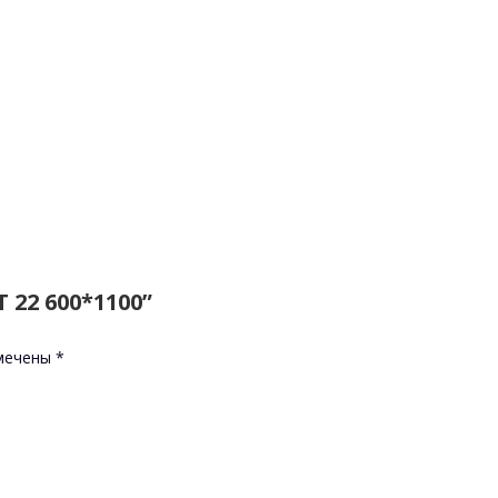
T 22 600*1100”
омечены
*