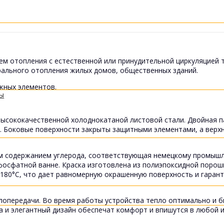
ем отопления с естественной или принудительной циркуляцией 
рального отопления жилых домов, общественных зданий.
жных элементов.
ты
ысококачественной холоднокатаной листовой стали. Двойная п
а. Боковые поверхности закрыты защитными элементами, а вер
им содержанием углерода, соответствующая немецкому промышл
сфатной ванне. Краска изготовлена ​​из полиэпоксидной порош
 180°С, что дает равномерную окрашенную поверхность и гаран
лопередачи. Во время работы устройства тепло оптимально и 
а и элегантный дизайн обеспечат комфорт и впишутся в любой и