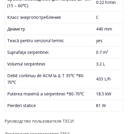
0:22 h:min
(15 – 60℃)
Класс энергопотребления
C
Диаметр
440 mm
Teacă pentru senzorul termic
yes
Suprafaţa serpentinei
0.7 m²
Volumul serpentinei
3.2 L
Debit continuu de ACM la Δ T 35℃ *80-
433 L/h
70℃
Puterea maximă a serpentinei *80-70℃
18.5 kW
Pierderi statice
81 W
Руководство пользователя ТЕСИ
Декларация соответствия TESY