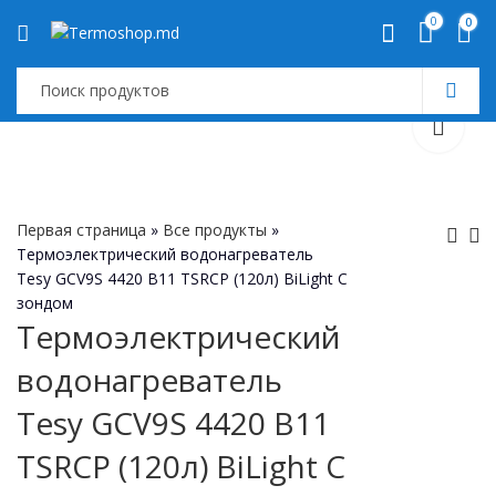
0
0
Первая страница
»
Все продукты
»
Термоэлектрический водонагреватель
Tesy GCV9S 4420 B11 TSRCP (120л) BiLight С
Термоэлектр
Термоэлек
зондом
водонагрева
водонагре
Термоэлектрический
Tesy GCVS 44
Tesy GCV9
2,900
6,500
МДЛ
МД
водонагреватель
TSR (100л) Bi
TSRCP (150
С зондом
Tesy GCV9S 4420 B11
TSRCP (120л) BiLight С