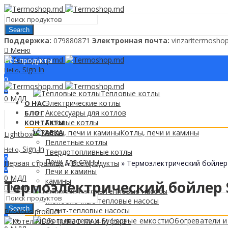
Search
Поддержкa:
079880871
Электронная почта:
vinzaritermosh
Меню
Все продукты
Sign In
Hello,
0
0
Тепловые котлы
0
МДЛ
Электрические котлы
О НАС
Аксессуары для котлов
БЛОГ
Газовые котлы
КОНТАКТЫ
ДОСТАВКА
Котлы, печи и камины
Lightbox
Пеллетные котлы
Sign In
Hello,
Твердотопливные котлы
0
Печи для сауны
Первая страница
»
Все продукты
»
Термоэлектрический бойле
0
Печи и камины
0
МДЛ
камины
Термоэлектрический бойлер 
Меню
Тепловые насосы
Моноблочные тепловые насосы
Search
Сплит-тепловые насосы
Previous product
0
Обогреватели и