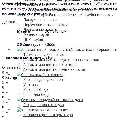
Очень эффективная теплоизоляция и эстетичное ПВХ-покрытие
Плоские панели
ножки в комплекте полная защита от коррозии обеспечиваетс
Аксессуары для расширительного бака
нагревательного элемента
Фитинги, трубы и насосы
Погружные насосы
Детали
Циркуляционные насосы
Дренажные насосы
Марка
SUNSYSTEM
Медные трубы
ППР трубы
Арматура и краны
Объем
1500 l
Автоматика и термоста
Термостаты для котлов
Тепловая мощность
3 kw
Автоматика для твердотопливных котлов
Автоматизация теплого пола
Отзывы (0)
Автоматизация тепловых насосов
0 ★
Сантехника
0 Ratings
Каркасы для унитазов
5 ★
Унитазы
0
Каркасы биде
4 ★
Чаши для биде
0
Очистка воздуха
3 ★
Рекуператоры воздуха
0
Канализация
2 ★
Канализационная арматура
0