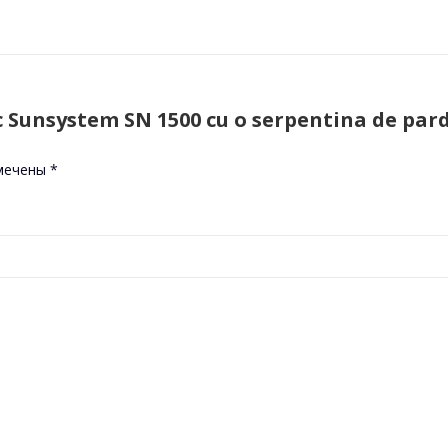
ic Sunsystem SN 1500 cu o serpentina de par
омечены
*