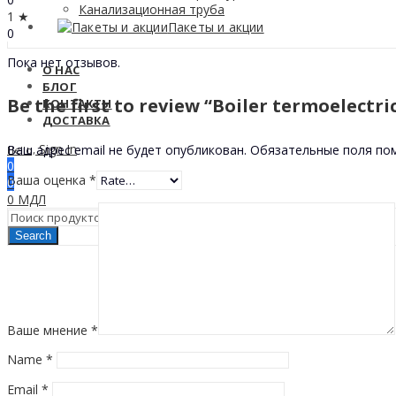
Канализационная труба
1 ★
Пакеты и акции
0
Пока нет отзывов.
О НАС
БЛОГ
Be the first to review “Boiler termoelectr
КОНТАКТЫ
ДОСТАВКА
Sign In
Ваш адрес email не будет опубликован.
Обязательные поля п
Hello,
0
Ваша оценка
*
0
0
МДЛ
Search
Ваше мнение
*
Name
*
Email
*