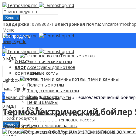
Search
Поддержкa:
079880871
Электронная почта:
vinzaritermosh
Меню
Все продукты
Sign In
Hello,
0
0
Тепловые котлы
0
МДЛ
Электрические котлы
О НАС
Аксессуары для котлов
БЛОГ
Газовые котлы
КОНТАКТЫ
ДОСТАВКА
Котлы, печи и камины
Lightbox
Пеллетные котлы
Sign In
Hello,
Твердотопливные котлы
0
Печи для сауны
Первая страница
»
Все продукты
»
Термоэлектрический бойлер
0
Печи и камины
0
МДЛ
камины
Термоэлектрический бойлер 
Меню
Тепловые насосы
Моноблочные тепловые насосы
Search
Сплит-тепловые насосы
Previous product
0
Обогреватели и