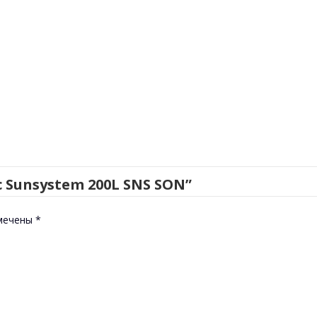
ic Sunsystem 200L SNS SON”
омечены
*