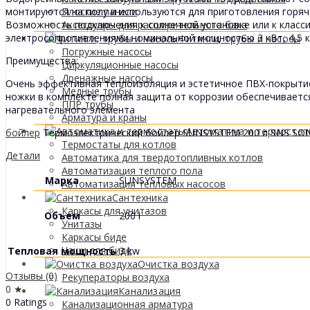
монтируются на полу и используются для приготовления горяч
Плоские панели
Возможность подключения к солнечной установке или к класс
Аксессуары для расширительного бака
электросопротивлениями номинальной мощностью 3 кВт, 4,5 кВт
Фитинги, трубы и насосы
Погружные насосы
Преимущества:
Циркуляционные насосы
Дренажные насосы
Очень эффективная теплоизоляция и эстетичное ПВХ-покрытие
Медные трубы
ножки в комплекте полная защита от коррозии обеспечиваетс
ППР трубы
нагревательного элемента
Арматура и краны
Автоматика и термоста
бойлер
Термоэлектрический бойлер SUNSYSTEM 200 л SNS SO
Термостаты для котлов
Детали
Автоматика для твердотопливных котлов
Автоматизация теплого пола
Марка
SUNSYSTEM
Автоматизация тепловых насосов
Сантехника
Каркасы для унитазов
Объем
200 l
Унитазы
Каркасы биде
Чаши для биде
Тепловая мощность
3 kw
Очистка воздуха
Отзывы (0)
Рекуператоры воздуха
0 ★
Канализация
0 Ratings
Канализационная арматура