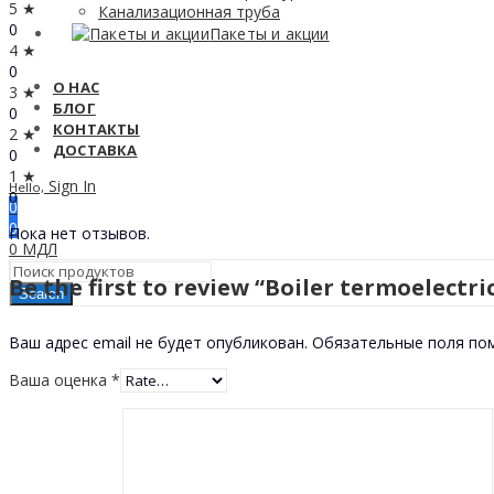
5 ★
Канализационная труба
0
Пакеты и акции
4 ★
0
О НАС
3 ★
БЛОГ
0
КОНТАКТЫ
2 ★
ДОСТАВКА
0
1 ★
Sign In
Hello,
0
0
0
Пока нет отзывов.
0
МДЛ
Be the first to review “Boiler termoelectr
Search
Ваш адрес email не будет опубликован.
Обязательные поля п
Ваша оценка
*