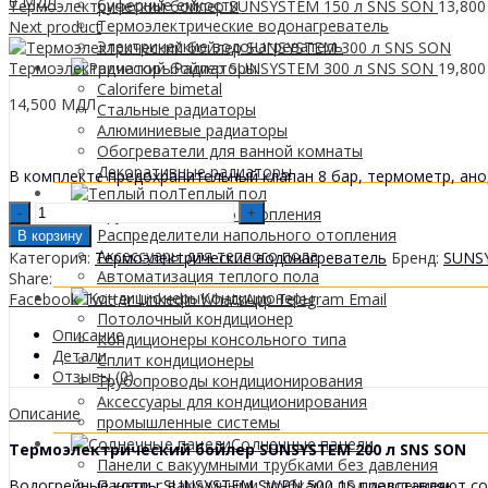
0
МДЛ
буферные емкости
Термоэлектрический бойлер SUNSYSTEM 150 л SNS SON
13,80
Термоэлектрические водонагреватель
Next product
Электрические водонагреватель
Термоэлектрический бойлер SUNSYSTEM 300 л SNS SON
19,80
Радиаторы
Calorifere bimetal
14,500
МДЛ
Стальные радиаторы
Алюминиевые радиаторы
Обогреватели для ванной комнаты
Декоративные радиаторы
В комплекте предохранительный клапан 8 бар, термометр, ано
Tеплый пол
Boiler
Трубы напольного отопления
termoelectric
Распределители напольного отопления
В корзину
Sunsystem
Аксессуары для теплого пола
Категория:
Термоэлектрические водонагреватель
Бренд:
SUNS
200L
Автоматизация теплого пола
Share:
SNS
Кондиционеры
Facebook
Twitter
LinkedIn
WhatsApp
Telegram
Email
SON
Потолочный кондиционер
quantity
Описание
Кондиционеры консольного типа
Детали
Сплит кондиционеры
Отзывы (0)
Трубопроводы кондиционирования
Аксессуары для кондиционирования
Описание
промышленные системы
Солнечные панели
Термоэлектрический бойлер SUNSYSTEM 200 л SNS SON
Панели с вакуумными трубками без давления
Водогрейные котлы SUNSYSTEM SWPN 500 1S представляют со
Панели с вакуумными трубками под давлением