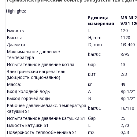
Highlights:
Единица
MB NL2
измерения
V/S1 12
Емкость
L
120
Высота
H, mm
1120
Диаметр
D, mm
1Ø 440
Максимальное давление/
bar/0C
8/95
температура
Испытательное давление котла
бар
13
Электрический нагреватель
кВт
2/3
(мощность опционально)
Масса:
кг
49
Вход холодной воды
A
Rp 1/2”
Выход горячей воды
B
Rp 1/2”
Рабочее давление/макс. температура
bar/0C
16/110
катушки S1
Испытательное давление катушки S1
бар
25
Емкость катушки S1
L
2,70
Поверхность теплообменника S1
m2
0,53