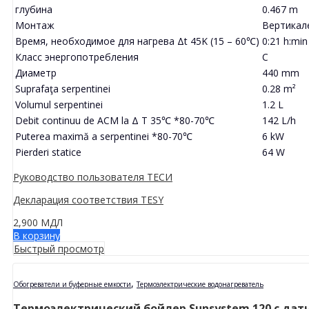
глубина
0.467 m
Монтаж
Вертикал
Время, необходимое для нагрева Δt 45K (15 – 60℃)
0:21 h:min
Класс энергопотребления
C
Диаметр
440 mm
Suprafaţa serpentinei
0.28 m²
Volumul serpentinei
1.2 L
Debit continuu de ACM la Δ T 35℃ *80-70℃
142 L/h
Puterea maximă a serpentinei *80-70℃
6 kW
Pierderi statice
64 W
Руководство пользователя ТЕСИ
Декларация соответствия TESY
2,900
МДЛ
В корзину
Быстрый просмотр
,
Обогреватели и буферные емкости
Термоэлектрические водонагреватель
Термоэлектрический бойлер Sunsystem 120 с датч