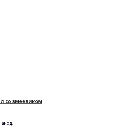
 л со змеевиком
 анод.