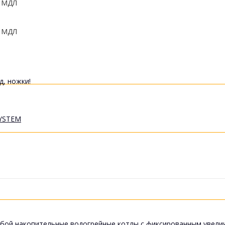
0
МДЛ
0
МДЛ
д, ножки!
YSTEM
бой накопительные водогрейные котлы с фиксированным увели