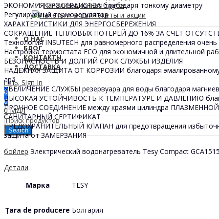
ЭКОНОМИЯ ПРОСТРАНСТВА благодаря тонкому диаметру
Канализационная труба
Регулируемый терморегулятор
Пакеты и акции
ХАРАКТЕРИСТИКИ ДЛЯ ЭНЕРГОСБЕРЕЖЕНИЯ
СОКРАЩЕНИЕ ТЕПЛОВЫХ ПОТЕРЕЙ ДО 16% ЗА СЧЕТ ОТСУТС
О НАС
Технология INSUTECH для равномерного распределения очень
БЛОГ
Настройка термостата ECO для экономичной и длительной раб
КОНТАКТЫ
БЕЗОПАСНОСТЬ И ДОЛГИЙ СРОК СЛУЖБЫ ИЗДЕЛИЯ
ДОСТАВКА
НАДЕЖНАЯ ЗАЩИТА ОТ КОРРОЗИИ благодаря эмалированному 
apă
Sign In
Hello,
УВЕЛИЧЕНИЕ СЛУЖБЫ резервуара для воды благодаря магниев
0
ВЫСОКАЯ УСТОЙЧИВОСТЬ К ТЕМПЕРАТУРЕ И ДАВЛЕНИЮ благода
0
ПРОЧНОЕ СОЕДИНЕНИЕ между краями цилиндра ПЛАЗМЕННО
0
МДЛ
САНИТАРНЫЙ СЕРТИФИКАТ
ПРЕДОХРАНИТЕЛЬНЫЙ КЛАПАН для предотвращения избыточн
Search
защита от ЗАМЕРЗАНИЯ
бойлер
Электрический водонагреватель Tesy Compact GCA1515
Детали
Марка
TESY
Țara de producere
Болгария