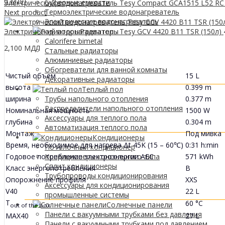
0
МДЛ
буферные емкости
Электрический водонагреватель Tesy Compact GCA1515 L52 RC
Термоэлектрические водонагреватель
Next product
Электрические водонагреватель
Электрический водонагреватель Tesy GCV 4420 B11 TSR (150л)
Радиаторы
Calorifere bimetal
2,100
МДЛ
Стальные радиаторы
Алюминиевые радиаторы
Обогреватели для ванной комнаты
Чистый объем
15 L
Декоративные радиаторы
высота
0.399 m
Tеплый пол
ширина
0.377 m
Трубы напольного отопления
Распределители напольного отопления
Номинальная мощность
1500 W
Аксессуары для теплого пола
глубина
0.304 m
Автоматизация теплого пола
Монтаж
Под мивка
Кондиционеры
Время, необходимое для нагрева Δt 45K (15 – 60℃)
0:31 h:min
Потолочный кондиционер
Годовое потребление электроэнергии AEC
571 kWh
Кондиционеры консольного типа
Сплит кондиционеры
Класс энергопотребления
B
Трубопроводы кондиционирования
Опорожнение профиля
XXS
Аксессуары для кондиционирования
V40
22 L
промышленные системы
T
60 °C
Солнечные панели
out of the box
Панели с вакуумными трубками без давления
MAX40
27 L
Панели с вакуумными трубками под давлением