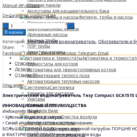
Плоские панели
Manual de utilizare
Аксессуары для расширительного бака
Declaratie de conformitate
Фитинги, трубы и насосы
Погружные насосы
Boiler
Циркуляционные насосы
electric
В корзину
Дренажные насосы
Tesy
Медные трубы
Категории:
Электрические водонагреватель
,
Обогреватели и б
Compact
ППР трубы
Share:
GCA1515
Арматура и краны
Facebook
Twitter
LinkedIn
WhatsApp
Telegram
Email
L52
Автоматика и термоста
RC
Описание
Термостаты для котлов
esire
Детали
Автоматика для твердотопливных котлов
sus
Отзывы (0)
Автоматизация теплого пола
quantity
Автоматизация тепловых насосов
Описание
Сантехника
Каркасы для унитазов
Электрический водонагреватель Tesy Compact GCA1515 L
Унитазы
Каркасы биде
ИННОВАЦИОННЫЕ И ПРЕИМУЩЕСТВА
Чаши для биде
Индикатор BiLight
Очистка воздуха
• Красный индикатор: нагрев.
Рекуператоры воздуха
• Синий индикатор: готов к использованию.
БОЛЬШЕ ГОРЯЧЕЙ ВОДЫ через впускной патрубок ПОРШНЯ 
Канализация
и ФАКТИЧЕСКИЙ ОБЪЕМ резервуара для воды
Канализационная арматура