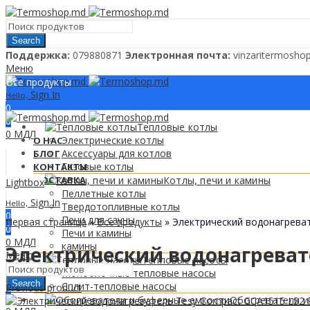
Search
Поддержкa:
079880871
Электронная почта:
vinzaritermosh
Меню
Все продукты
Sign In
Hello,
0
0
Тепловые котлы
0
МДЛ
Электрические котлы
О НАС
Аксессуары для котлов
БЛОГ
Газовые котлы
КОНТАКТЫ
ДОСТАВКА
Котлы, печи и камины
Lightbox
Пеллетные котлы
Sign In
Hello,
Твердотопливные котлы
0
Печи для сауны
Первая страница
»
Все продукты
»
Электрический водонагреват
0
Печи и камины
0
МДЛ
камины
Электрический водонагревате
Меню
Тепловые насосы
Моноблочные тепловые насосы
Search
Сплит-тепловые насосы
Previous product
0
Обогреватели и