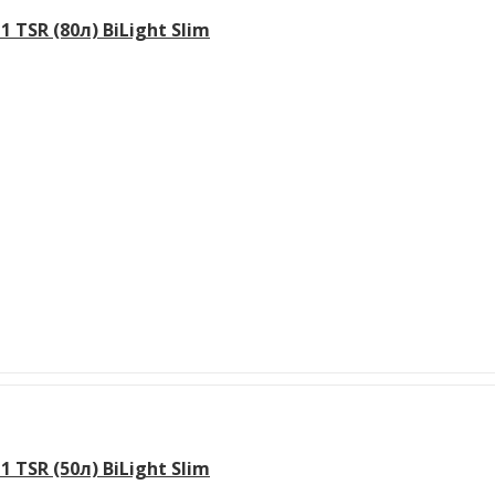
TSR (80л) BiLight Slim
TSR (50л) BiLight Slim