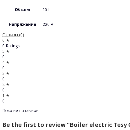
Объем
15 l
Напряжение
220 V
Отзывы (0)
0 ★
0 Ratings
5 ★
0
4 ★
0
3 ★
0
2 ★
0
1 ★
0
Пока нет отзывов.
Be the first to review “Boiler electric Tes