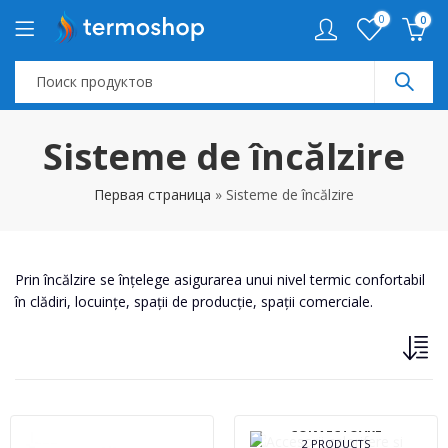
0
0
Sisteme de încălzire
Первая страница
»
Sisteme de încălzire
Prin încălzire se înțelege asigurarea unui nivel termic confortabil
în clădiri, locuințe, spații de producție, spații comerciale.
ACCESORII
CALORIFERE ȘI
CONVECTOARE
2 PRODUCTS