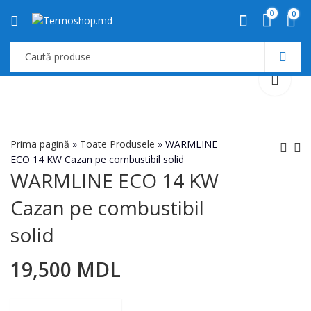
0
0
Prima pagină
»
Toate Produsele
»
WARMLINE
ECO 14 KW Cazan pe combustibil solid
WARMLINE ECO 14 KW
Boiler
WARMLINE ECO 12
Cazan pe combustibil
termoelectric Tesy
KW Cazan pe
GCVS 4420 B11
combustibil solid
3,770
17,500
MDL
MDL
solid
TSR (80L) BiLight
19,500
MDL