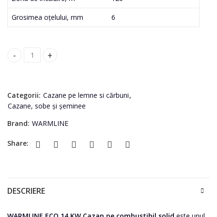
Grosimea oțelului, mm
6
WARMLINE ECO 14 KW Cazan pe combustibil solid quantity
Categorii:
Cazane pe lemne si cărbuni
,
Cazane, sobe și șeminee
Brand:
WARMLINE
Share:
DESCRIERE
WARMLINE ECO 14 KW Cazan pe combustibil solid
este unul