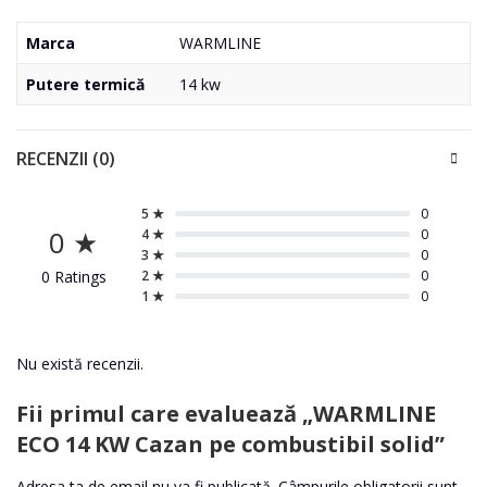
Marca
WARMLINE
Putere termică
14 kw
RECENZII (0)
5 ★
0
0 ★
4 ★
0
3 ★
0
0 Ratings
2 ★
0
1 ★
0
Nu există recenzii.
Fii primul care evaluează „WARMLINE
ECO 14 KW Cazan pe combustibil solid”
Adresa ta de email nu va fi publicată.
Câmpurile obligatorii sunt