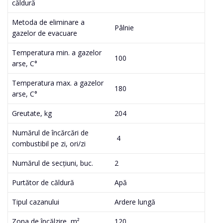
căldură
Metoda de eliminare a
Pâlnie
gazelor de evacuare
Temperatura min. a gazelor
100
arse, C°
Temperatura max. a gazelor
180
arse, C°
Greutate, kg
204
Numărul de încărcări de
4
combustibil pe zi, ori/zi
Numărul de secțiuni, buc.
2
Purtător de căldură
Apă
Tipul cazanului
Ardere lungă
Zona de încălzire, m²
120