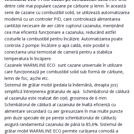
dintre cele mai populare cazane pe cărbune și lemn. În această
serie de cazane cu combustibil solid, se utilizează automatizarea
modernă cu un controler PID, care controlează alimentarea
cantității necesare de aer către cuptorul cazanului, menținând
cea mai eficientă funcționare a cazanului, reducând astfel
costurile la combustibil pentru încălzire. Automatizarea poate
controla 2 pompe: încălzire și apă caldă, este posibil si
conectarea unui termostat de cameră pentru a stabiliza
temperatura în încăpere.
Cazanele WARMLINE ECO sunt cazane universale în utilizare
care funcționează pe combustibil solid sub formă de cărbune,
lemn de foc, așchii etc.
Sistemul de grătar mobil (pedala la îndemână, dreapta jos)
simplifică întreținerea grătarului de apă. Schimbătorul de căldură
al cazanului este realizat din oțel, grosimea de 6 mm.
Schimbătorul de căldură al cazanului de înaltă eficiență cu
alimentare secundară cu aer (presurizare în mai multe puncte
prin duze speciale de pe pereții schimbătorului de căldură)
asigură randamentul cazanului de până la 85,6%. Sistemul de
grătar mobil WARMLINE ECO permite curățarea comodă a