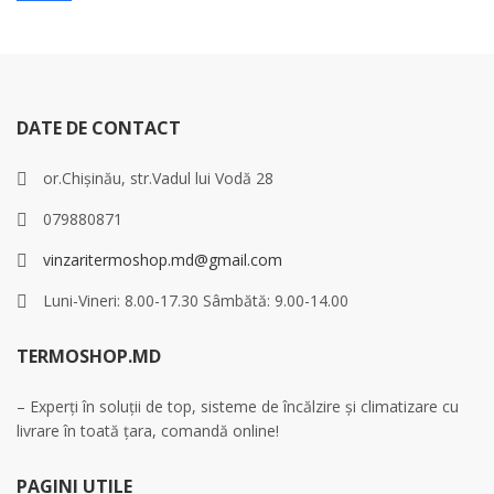
DATE DE CONTACT
or.Chișinău, str.Vadul lui Vodă 28
079880871
vinzaritermoshop.md@gmail.com
Luni-Vineri: 8.00-17.30 Sâmbătă: 9.00-14.00
TERMOSHOP.MD
– Experți în soluții de top, sisteme de încălzire și climatizare cu
livrare în toată țara, comandă online!
PAGINI UTILE