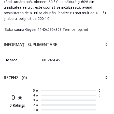
când turnăm apă, obținem 60 ° C de căldură și 60% din
umiditatea aerului. este ușor să se încălzească, având
posibilitatea de a utiliza abur fin, încălzit cu mai mult de 400 ° C
și aburul obișnuit de 200 ° C.
Soba
sauna Geyser 1140x595x863
Termoshop.md
INFORMAȚII SUPLIMENTARE
Marca
NOVASLAV
RECENZII (0)
5 ★
0
0 ★
4 ★
0
3 ★
0
0 Ratings
2 ★
0
1 ★
0