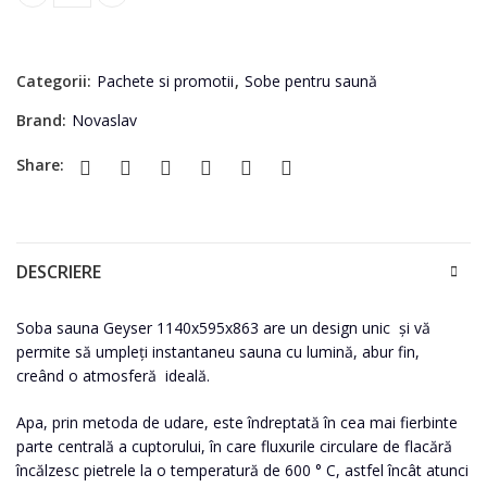
Soba sauna Geyser 1140x595x863 quantity
Categorii:
Pachete si promotii
,
Sobe pentru saună
Brand:
Novaslav
Share:
DESCRIERE
Soba sauna Geyser 1140x595x863 are un design unic și vă
permite să umpleți instantaneu sauna cu lumină, abur fin,
creând o atmosferă ideală.
Apa, prin metoda de udare, este îndreptată în cea mai fierbinte
parte centrală a cuptorului, în care fluxurile circulare de flacără
încălzesc pietrele la o temperatură de 600 ° C, astfel încât atunci