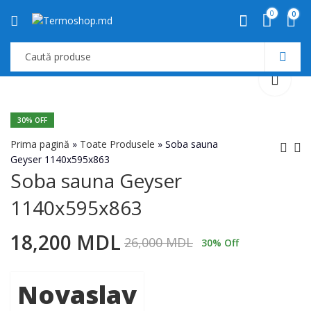
0
0
30
% OFF
Prima pagină
»
Toate Produsele
»
Soba sauna
Geyser 1140x595x863
Soba sauna Geyser
Soba sauna Geyser
WARMLINE ECO 16
1140x595x863
937x595x863
KW Cazan pe
combustibil solid
15,400
24,000
MDL
MDL
22,000
MDL
18,200
MDL
26,000
MDL
30
% Off
Novaslav