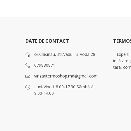
DATE DE CONTACT
TERMO
or.Chișinău, str.Vadul lui Vodă 28
– Experți
încălzire 
079880871
țara, com
vinzaritermoshop.md@gmail.com
Luni-Vineri: 8.00-17.30 Sâmbătă:
9.00-14.00