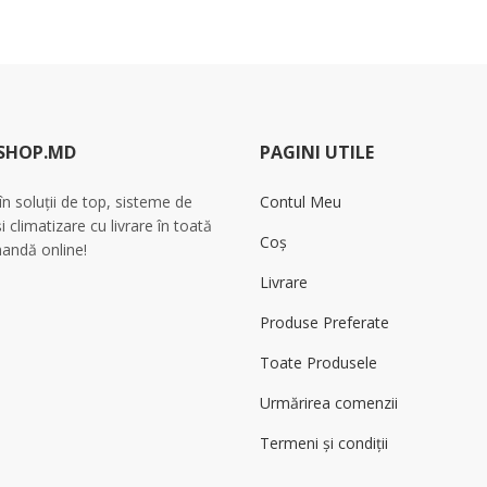
SHOP.MD
PAGINI UTILE
 în soluții de top, sisteme de
Contul Meu
și climatizare cu livrare în toată
Coș
andă online!
Livrare
Produse Preferate
Toate Produsele
Urmărirea comenzii
Termeni și condiții