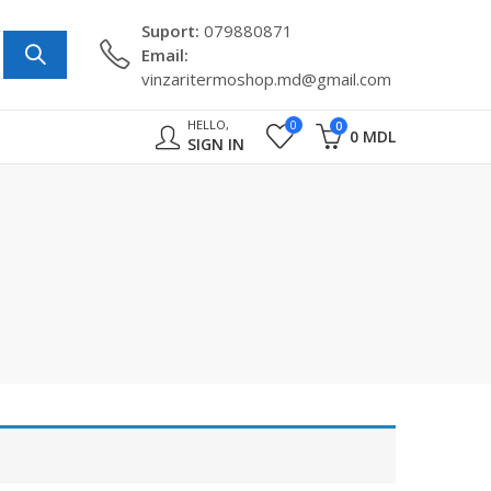
Suport:
079880871
Email:
vinzaritermoshop.md@gmail.com
HELLO,
0
0
0
MDL
SIGN IN