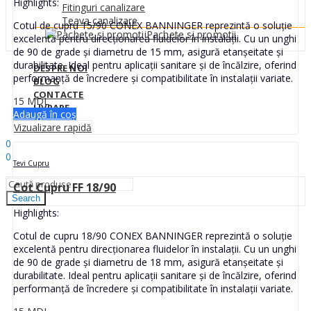
Highlights:
Fitinguri canalizare
Teava canalizare
Cotul de cupru 15/90 CONEX BANNINGER reprezintă o soluție
Pachete si promotii
excelentă pentru direcționarea fluidelor în instalații. Cu un unghi
de 90 de grade și diametru de 15 mm, asigură etanșeitate și
durabilitate. Ideal pentru aplicații sanitare și de încălzire, oferind
DESPRE NOI
performanță de încredere și compatibilitate în instalații variate.
BLOG
CONTACTE
15
MDL
LIVRARE
Adaugă în coș
Vizualizare rapidă
Sign In
Hello,
0
0
Tevi Cupru
0
MDL
Cot Cupru FF 18/90
Search
Highlights:
Cotul de cupru 18/90 CONEX BANNINGER reprezintă o soluție
excelentă pentru direcționarea fluidelor în instalații. Cu un unghi
de 90 de grade și diametru de 18 mm, asigură etanșeitate și
durabilitate. Ideal pentru aplicații sanitare și de încălzire, oferind
performanță de încredere și compatibilitate în instalații variate.