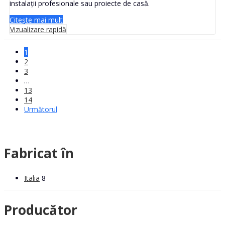
instalații profesionale sau proiecte de casă.
Citește mai mult
Vizualizare rapidă
1
2
3
…
13
14
Următorul
Fabricat în
Italia
8
Producător