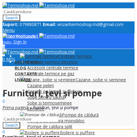
Search
Suport:
079880871
Email:
vinzaritermoshop.md@gmail.com
Meniu
Toate Produsele
Sign In
Hello,
0
0
Centrale termice
0
MDL
Centrale termice electrice
DESPRE NOI
Accesorii centrale termice
BLOG
Centrale termice pe gaz
CONTACTE
LIVRARE
Cazane, sobe și șeminee
Cazane peleți
Sign In
Furnituri, țevi și pompe
Hello,
Cazane pe lemne si cărbuni
0
Sobe pentru saună
0
Sobe si termoseminee
0
MDL
Prima pagină
»
Furnituri, țevi și pompe
Șeminee
Meniu
Pompe de căldură
Pompe de caldura monobloc
Search
Pompe de caldura split
0
Boilere si puffere