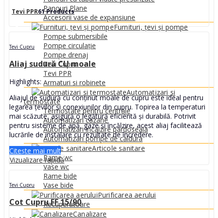
Panouri Plane
Tevi PPR
61 Products
Accesorii vase de expansiune
Furnituri, țevi și pompe
Pompe submersibile
Pompe circulație
Tevi Cupru
Pompe drenaj
Aliaj sudură CU moale
Tevi Cupru
Tevi PPR
Highlights:
Armaturi si robinete
Automatizari si
Aliajul de sudură cu conținut moale de cupru este ideal pentru
termostate
legarea țevilor și conexiunilor din cupru. Topirea la temperaturi
Termostate pentru centrale
mai scăzute, asigură o legătură eficientă și durabilă. Potrivit
Automatizari cazane
pentru sisteme de apă, gaze și încălzire, acest aliaj facilitează
Automatizari incalzire pardoseala
lucrările de instalare cu rezultate de încredere.
Automatizari pompe de caldura
Articole sanitare
Citește mai mult
Rame wc
Vizualizare rapidă
Vase wc
Rame bide
Vase bide
Tevi Cupru
Purificarea aerului
Cot Cupru FF 15/90
Recuperatoare
Canalizare