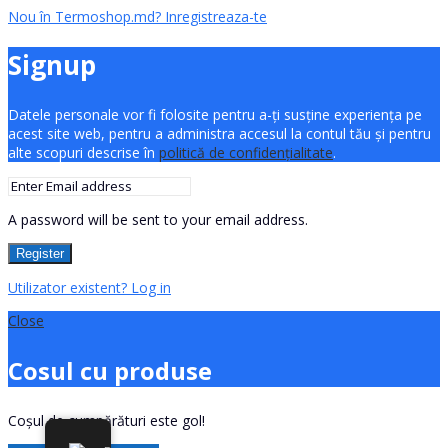
Nou în Termoshop.md? Inregistreaza-te
Signup
Datele personale vor fi folosite pentru a-ți susține experiența pe
acest site web, pentru a administra accesul la contul tău și pentru
alte scopuri descrise în
politică de confidențialitate
.
A password will be sent to your email address.
Register
Utilizator existent? Log in
Close
Cosul cu produse
Coșul de cumpărături este gol!