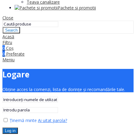
Teava canalizare
Pachete si promotii
Close
Search
Acasă
Filtru
0
Coș
0
Preferate
Meniu
Logare
Obține acces la comenzi, lista de dorințe și recomandările tale.
Ținemă minte
Ai uitat parola?
Log in