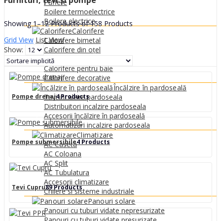
Furnituri, țevi și pompe
0
MDL
Puffere
Boilere termoelectrice
Boilere electrice
Showing 1–12 Products of 158 Products
Calorifere
Grid View
List View
Calorifere bimetal
Show:
Calorifere din oțel
Calorifere din Aluminiu
Calorifere pentru baie
Calorifere decorative
Încălzire în pardoseală
Pompe drenaj
4 Products
Tevi incalzire pardoseala
Distribuitori incalzire pardoseala
Accesorii încălzire în pardoseală
Automatizari incalzire pardoseala
Climatizare
Pompe submersibile
4 Products
AC Caseta
AC Coloana
AC Split
AC Tubulatura
Accesorii climatizare
Tevi Cupru
89 Products
Chilere si sisteme industriale
Panouri solare
Panouri cu tuburi vidate nepresurizate
Panouri cu tuburi vidate presurizate