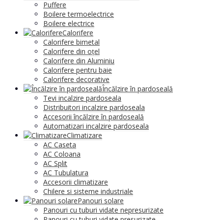
Puffere
Boilere termoelectrice
Boilere electrice
Calorifere
Calorifere bimetal
Calorifere din oțel
Calorifere din Aluminiu
Calorifere pentru baie
Calorifere decorative
Încălzire în pardoseală
Tevi incalzire pardoseala
Distribuitori incalzire pardoseala
Accesorii încălzire în pardoseală
Automatizari incalzire pardoseala
Climatizare
AC Caseta
AC Coloana
AC Split
AC Tubulatura
Accesorii climatizare
Chilere si sisteme industriale
Panouri solare
Panouri cu tuburi vidate nepresurizate
Panouri cu tuburi vidate presurizate