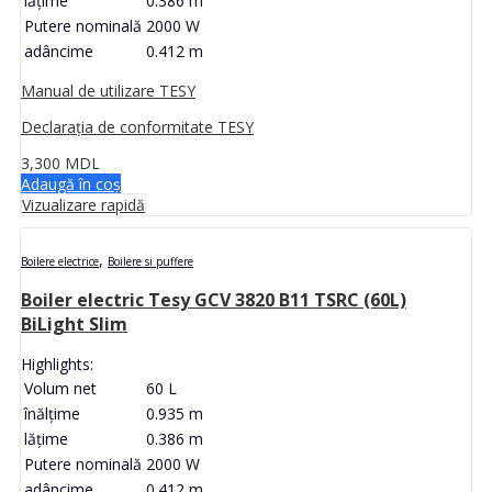
lăţime
0.386 m
Putere nominală
2000 W
adâncime
0.412 m
Manual de utilizare TESY
Declarația de conformitate TESY
3,300
MDL
Adaugă în coș
Vizualizare rapidă
,
Boilere electrice
Boilere si puffere
Boiler electric Tesy GCV 3820 B11 TSRC (60L)
BiLight Slim
Highlights:
Volum net
60 L
înălţime
0.935 m
lăţime
0.386 m
Putere nominală
2000 W
adâncime
0.412 m