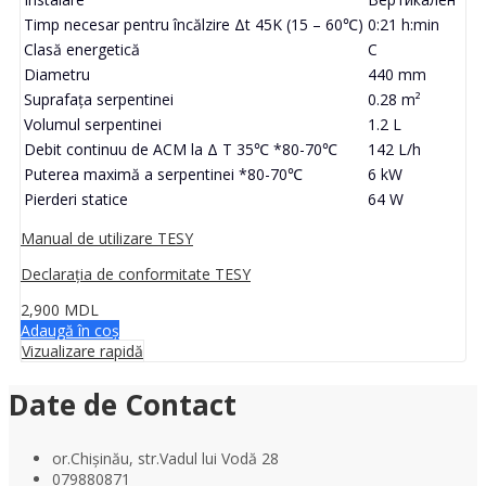
Timp necesar pentru încălzire Δt 45K (15 – 60℃)
0:21 h:min
Clasă energetică
C
Diametru
440 mm
Suprafaţa serpentinei
0.28 m²
Volumul serpentinei
1.2 L
Debit continuu de ACM la Δ T 35℃ *80-70℃
142 L/h
Puterea maximă a serpentinei *80-70℃
6 kW
Pierderi statice
64 W
Manual de utilizare TESY
Declarația de conformitate TESY
2,900
MDL
Adaugă în coș
Vizualizare rapidă
Date de Contact
or.Chișinău, str.Vadul lui Vodă 28
079880871