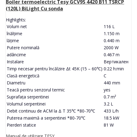
Boiler termoelectric Tesy GCV9S 4420 B11 TSRCP
(120L) BiLight Cu sonda
Highlights:
Volum net
116 L
înălţime
1.150 m
lăţime
0.440 m
Putere nominală
2000 W
adâncime
0.467 m
Instalare
Вертикален
Timp necesar pentru încălzire Δt 45K (15 – 60℃)
0:22 h:min
Clasă energetică
C
Diametru
440 mm
Teacă pentru senzorul termic
yes
Suprafaţa serpentinei
0.7 m²
Volumul serpentinei
3.2 L
Debit continuu de ACM la Δ T 35℃ *80-70℃
433 L/h
Puterea maximă a serpentinei *80-70℃
18.5 kW
Pierderi statice
81 W
Manual de utilizare TESY