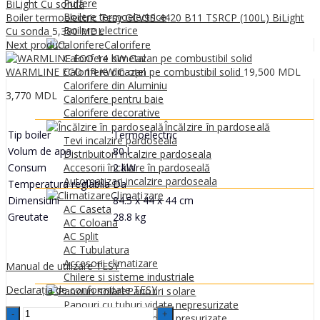
0
MDL
Puffere
Boilere termoelectrice
Boiler termoelectric Tesy GCV9S 4420 B11 TSRCP (100L) BiLight
Boilere electrice
Cu sonda
5,380
MDL
Next product
Calorifere
Calorifere bimetal
WARMLINE ECO 14 KW Cazan pe combustibil solid
19,500
MDL
Calorifere din oțel
Calorifere din Aluminiu
3,770
MDL
Calorifere pentru baie
Calorifere decorative
Încălzire în pardoseală
Tip boiler
Termoelectric
Tevi incalzire pardoseala
Volum de apa
80 l
Distribuitori incalzire pardoseala
Consum
2 kW
Accesorii încălzire în pardoseală
Automatizari incalzire pardoseala
Temperatura reglabila
Da
Climatizare
Dimensiuni
84.5 x 44 x 44 cm
AC Caseta
Greutate
28.8 kg
AC Coloana
AC Split
AC Tubulatura
Accesorii climatizare
Manual de utilizare TESY
Chilere si sisteme industriale
Declarația de conformitate TESY
Panouri solare
Panouri cu tuburi vidate nepresurizate
Boiler
Panouri cu tuburi vidate presurizate