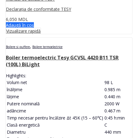
Declarația de conformitate TESY
6,050
MDL
Adaugă în coș
Vizualizare rapidă
,
Boilere si puffere
Boilere termoelectrice
Boiler termoelectric Tesy GCVSL 4420 B11 TSR
(100L) BiLight
Highlights:
Volum net
98 L
înălţime
0.985 m
lăţime
0.440 m
Putere nominală
2000 W
adâncime
0.467 m
Timp necesar pentru încălzire Δt 45K (15 – 60℃)
0:45 h:min
Clasă energetică
C
Diametru
440 mm