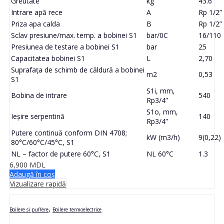
Greutate
kg
43.6
Intrare apă rece
A
Rp 1/2”
Priza apa calda
B
Rp 1/2”
Sclav presiune/max. temp. a bobinei S1
bar/0C
16/110
Presiunea de testare a bobinei S1
bar
25
Capacitatea bobinei S1
L
2,70
Suprafața de schimb de căldură a bobinei
m2
0,53
S1
S1i, mm,
Bobina de intrare
540
Rp3/4”
S1o, mm,
Ieșire serpentină
140
Rp3/4”
Putere continuă conform DIN 4708;
kW (m3/h)
9(0,22)
80°C/60°C/45°C, S1
NL – factor de putere 60°C, S1
NL 60°C
1.3
6,900
MDL
Adaugă în coș
Vizualizare rapidă
,
Boilere si puffere
Boilere termoelectrice