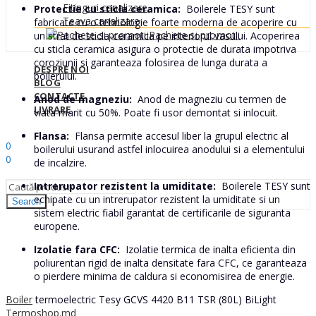
Fitinguri canalizare
Protectie cu sticla ceramica:
Boilerele TESY sunt
Teava canalizare
fabricate cu o tehnologie foarte moderna de acoperire cu
Pachete si promotii
un strat de sticla-ceramica pe interiorul vasului. Acoperirea
cu sticla ceramica asigura o protectie de durata impotriva
coroziunii si garanteaza folosirea de lunga durata a
DESPRE NOI
boilerului.
BLOG
CONTACTE
Anod de magneziu:
Anod de magneziu cu termen de
LIVRARE
viata marit cu 50%. Poate fi usor demontat si inlocuit.
Sign In
Hello,
Flansa:
Flansa permite accesul liber la grupul electric al
0
boilerului usurand astfel inlocuirea anodului si a elementului
0
de incalzire.
0
MDL
Intrerupator rezistent la umiditate:
Boilerele TESY sunt
echipate cu un intrerupator rezistent la umiditate si un
Search
sistem electric fiabil garantat de certificarile de siguranta
europene.
Izolatie fara CFC:
Izolatie termica de inalta eficienta din
poliurentan rigid de inalta densitate fara CFC, ce garanteaza
o pierdere minima de caldura si economisirea de energie.
Boiler
termoelectric Tesy GCVS 4420 B11 TSR (80L) BiLight
Termoshop.md