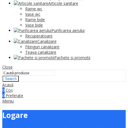
Articole sanitare
Rame wc
Vase wc
Rame bide
Vase bide
Purificarea aerului
Recuperatoare
Canalizare
Fitinguri canalizare
Teava canalizare
Pachete si promotii
Close
Search
Acasă
0
Coș
0
Preferate
Meniu
Logare