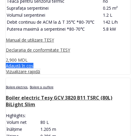
Teacă pentru senzorul termic
no
Suprafaţa serpentinei
0.25 m²
Volumul serpentinei
1.2 L
Debit continuu de ACM la Δ T 35℃ *80-70℃
142 L/h
Puterea maximă a serpentinei *80-70℃
5.8 kW
Manual de utilizare TESY
Declarația de conformitate TESY
2,900
MDL
Adaugă în coș
Vizualizare rapidă
,
Boilere electrice
Boilere si puffere
Boiler electric Tesy GCV 3820 B11 TSRC (80L)
BiLight Slim
Highlights:
Volum net
80 L
înălţime
1.205 m