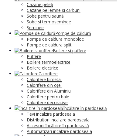
Cazane peleți
Cazane pe lemne si cărbuni
Sobe pentru saună
Sobe si termoseminee
Șeminee
Pompe de căldură
Pompe de caldura monobloc
Pompe de caldura split
Boilere si puffere
Puffere
Boilere termoelectrice
Boilere electrice
Calorifere
Calorifere bimetal
Calorifere din oțel
Calorifere din Aluminiu
Calorifere pentru baie
Calorifere decorative
Încălzire în pardoseală
Tevi incalzire pardoseala
Distribuitori incalzire pardoseala
Accesorii încălzire în pardoseală
Automatizari incalzire pardoseala