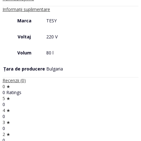
Informații suplimentare
Marca
TESY
Voltaj
220 V
Volum
80 l
Țara de producere
Bulgaria
Recenzii (0)
0 ★
0 Ratings
5 ★
0
4 ★
0
3 ★
0
2 ★
0