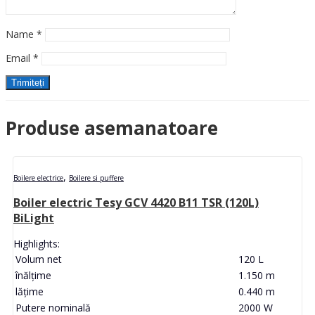
Name
*
Email
*
Produse asemanatoare
,
Boilere electrice
Boilere si puffere
Boiler electric Tesy GCV 4420 B11 TSR (120L)
BiLight
Highlights:
Volum net
120 L
înălţime
1.150 m
lăţime
0.440 m
Putere nominală
2000 W