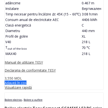
adâncime
0.467 m
Instalare
Вертикален
Timp necesar pentru încălzire Δt 45K (15 – 60℃)
3:08 h:min
Consum anual de electricitate AEC
4406 kWh
Clasă energetică
C
Diametru
440 mm
Profil de golire
XL
V40
218 L
T
70 °C
out of the box
MAX40
218 L
Manual de utilizare TESY
Declarația de conformitate TESY
3,550
MDL
Adaugă în coș
Vizualizare rapidă
,
Boilere electrice
Boilere si puffere