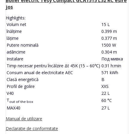
Boiler electric Tesy Compact GCA1515 L52 RC esire
jos
Highlights:
Volum net
15 L
înălţime
0.399 m
lăţime
0.377 m
Putere nominală
1500 W
adâncime
0.304 m
Instalare
Под мивка
Timp necesar pentru încălzire Δt 45K (15 – 60℃)
0:31 h:min
Consum anual de electricitate AEC
571 kWh
Clasă energetică
B
Profil de golire
XXS
V40
22 L
T
60 °C
out of the box
MAX40
27 L
Manual de utilizare
Declaratie de conformitate