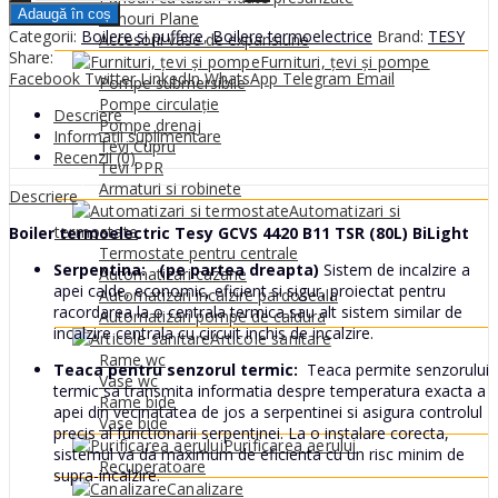
termoelectric
Adaugă în coș
Panouri Plane
Tesy
Categorii:
Boilere si puffere
,
Boilere termoelectrice
Brand:
TESY
Accesorii vase de expansiune
GCVS
Share:
Furnituri, țevi și pompe
4420
Facebook
Twitter
LinkedIn
WhatsApp
Telegram
Email
Pompe submersibile
B11
Pompe circulație
TSR
Descriere
Pompe drenaj
(80L)
Informații suplimentare
Tevi Cupru
BiLight
Recenzii (0)
Tevi PPR
quantity
Armaturi si robinete
Descriere
Automatizari si
termostate
Boiler termoelectric Tesy GCVS 4420 B11 TSR (80L) BiLight
Termostate pentru centrale
Serpentina: (pe partea dreapta)
Sistem de incalzire a
Automatizari cazane
apei calde, economic, eficient si sigur, proiectat pentru
Automatizari incalzire pardoseala
racordarea la o centrala termica sau alt sistem similar de
Automatizari pompe de caldura
incalzire centrala cu circuit inchis de incalzire.
Articole sanitare
Rame wc
Teaca pentru senzorul termic:
Teaca permite senzorului
Vase wc
termic sa transmita informatia despre temperatura exacta a
Rame bide
apei din vecinatatea de jos a serpentinei si asigura controlul
Vase bide
precis al functionarii serpentinei. La o instalare corecta,
Purificarea aerului
sistemul va da maximum de eficienta cu un risc minim de
Recuperatoare
supra-incalzire.
Canalizare