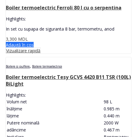
Boiler termoelectric Ferroli 80 l cu o serpentina
Highlights:
In set cu supapa de siguranta 8 bar, termometru, anod
3,300
MDL
Adaugă în coș
Vizualizare rapidă
,
Boilere si puffere
Boilere termoelectrice
Boiler termoelectric Tesy GCVS 4420 B11 TSR (100L)
BiLight
Highlights:
Volum net
98 L
înălţime
0.985 m
lăţime
0.440 m
Putere nominală
2000 W
adâncime
0.467 m
Instalare
Вертикален