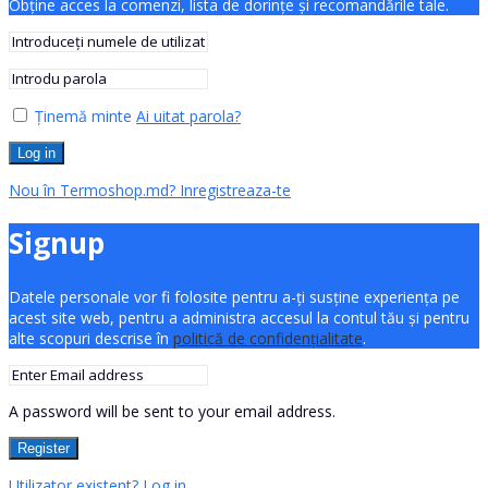
Obține acces la comenzi, lista de dorințe și recomandările tale.
Ținemă minte
Ai uitat parola?
Log in
Nou în Termoshop.md? Inregistreaza-te
Signup
Datele personale vor fi folosite pentru a-ți susține experiența pe
acest site web, pentru a administra accesul la contul tău și pentru
alte scopuri descrise în
politică de confidențialitate
.
A password will be sent to your email address.
Register
Utilizator existent? Log in