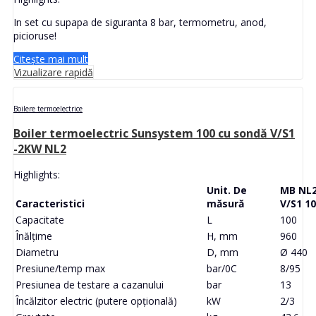
In set cu supapa de siguranta 8 bar, termometru, anod,
picioruse!
Citește mai mult
Vizualizare rapidă
Boilere termoelectrice
Boiler termoelectric Sunsystem 100 cu sondă V/S1
-2KW NL2
Highlights:
Unit. De
MB NL
Caracteristici
măsură
V/S1 1
Capacitate
L
100
Înălţime
H, mm
960
Diametru
D, mm
Ø 440
Presiune/temp max
bar/0C
8/95
Presiunea de testare a cazanului
bar
13
Încălzitor electric (putere opțională)
kW
2/3