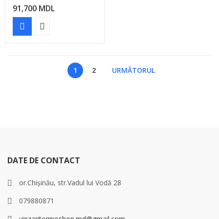
91,700
MDL
1
2
URMĂTORUL
DATE DE CONTACT
or.Chișinău, str.Vadul lui Vodă 28
079880871
vinzaritermoshop.md@gmail.com