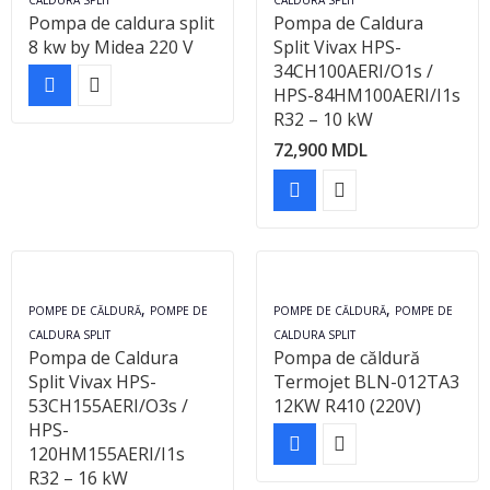
CALDURA SPLIT
CALDURA SPLIT
Pompa de caldura split
Pompa de Caldura
8 kw by Midea 220 V
Split Vivax HPS-
34CH100AERI/O1s /
HPS-84HM100AERI/I1s
R32 – 10 kW
72,900
MDL
,
,
POMPE DE CĂLDURĂ
POMPE DE
POMPE DE CĂLDURĂ
POMPE DE
CALDURA SPLIT
CALDURA SPLIT
Pompa de Caldura
Pompa de căldură
Split Vivax HPS-
Termojet BLN-012TA3
53CH155AERI/O3s /
12KW R410 (220V)
HPS-
120HM155AERI/I1s
R32 – 16 kW