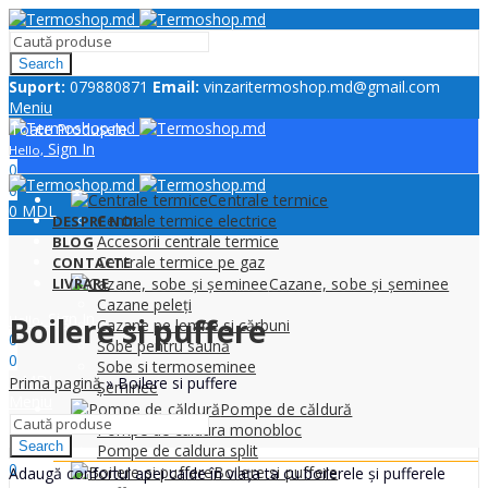
Search
Suport:
079880871
Email:
vinzaritermoshop.md@gmail.com
Meniu
Toate Produsele
Sign In
Hello,
0
0
Centrale termice
0
MDL
Centrale termice electrice
DESPRE NOI
Accesorii centrale termice
BLOG
Centrale termice pe gaz
CONTACTE
LIVRARE
Cazane, sobe și șeminee
Cazane peleți
Sign In
Boilere si puffere
Hello,
Cazane pe lemne si cărbuni
0
Sobe pentru saună
0
Sobe si termoseminee
0
MDL
Prima pagină
»
Boilere si puffere
Șeminee
Meniu
Pompe de căldură
Pompe de caldura monobloc
Search
Pompe de caldura split
0
Boilere si puffere
Adaugă confortul apei calde în viața ta cu boilerele și pufferele