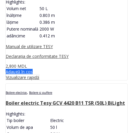
Highlights:
Volum net
50 L
înălţime
0.803 m
lăţime
0.386 m
Putere nominală
2000 W
adâncime
0.412 m
Manual de utilizare TESY
Declarația de conformitate TESY
2,800
MDL
Adaugă în coș
Vizualizare rapidă
,
Boilere electrice
Boilere si puffere
Boiler electric Tesy GCV 4420 B11 TSR (50L) BiLight
Highlights:
Tip boiler
Electric
Volum de apa
50 l