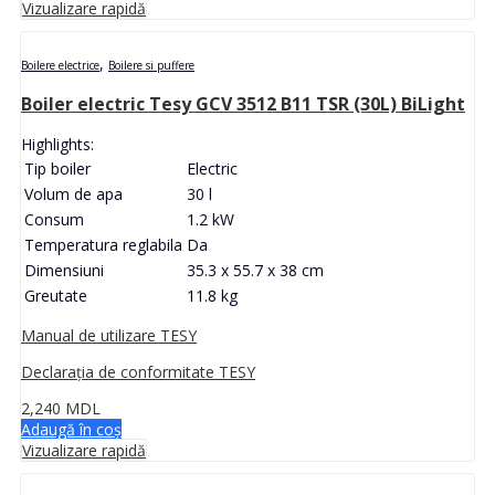
Vizualizare rapidă
,
Boilere electrice
Boilere si puffere
Boiler electric Tesy GCV 3512 B11 TSR (30L) BiLight
Highlights:
Tip boiler
Electric
Volum de apa
30 l
Consum
1.2 kW
Temperatura reglabila
Da
Dimensiuni
35.3 x 55.7 x 38 cm
Greutate
11.8 kg
Manual de utilizare TESY
Declarația de conformitate TESY
2,240
MDL
Adaugă în coș
Vizualizare rapidă