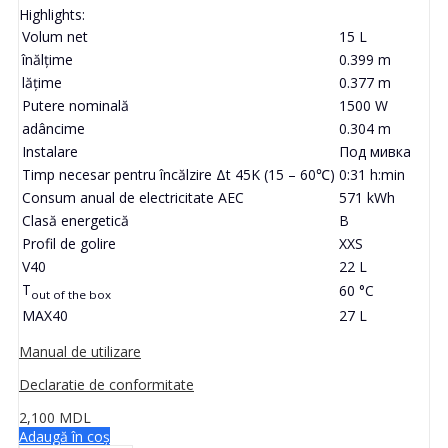
Highlights:
Volum net
15 L
înălţime
0.399 m
lăţime
0.377 m
Putere nominală
1500 W
adâncime
0.304 m
Instalare
Под мивка
Timp necesar pentru încălzire Δt 45K (15 – 60℃)
0:31 h:min
Consum anual de electricitate AEC
571 kWh
Clasă energetică
B
Profil de golire
XXS
V40
22 L
T
60 °C
out of the box
MAX40
27 L
Manual de utilizare
Declaratie de conformitate
2,100
MDL
Adaugă în coș