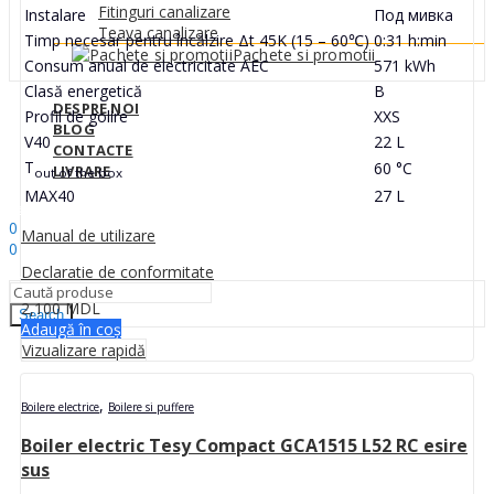
Fitinguri canalizare
Instalare
Под мивка
Teava canalizare
Timp necesar pentru încălzire Δt 45K (15 – 60℃)
0:31 h:min
Pachete si promotii
Consum anual de electricitate AEC
571 kWh
Clasă energetică
B
DESPRE NOI
Profil de golire
XXS
BLOG
V40
22 L
CONTACTE
T
60 °C
LIVRARE
out of the box
MAX40
27 L
Sign In
Hello,
0
Manual de utilizare
0
0
MDL
Declaratie de conformitate
2,100
MDL
Search
Adaugă în coș
Vizualizare rapidă
,
Boilere electrice
Boilere si puffere
Boiler electric Tesy Compact GCA1515 L52 RC esire
sus