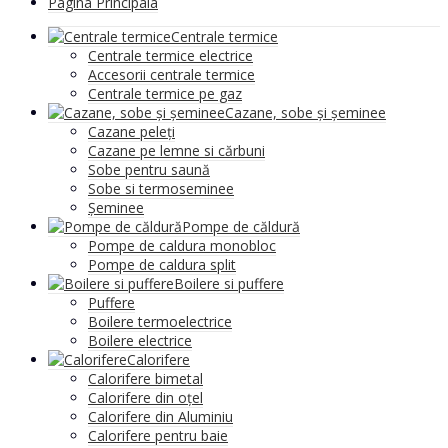
Pagina Principala
Centrale termice
Centrale termice electrice
Accesorii centrale termice
Centrale termice pe gaz
Cazane, sobe și șeminee
Cazane peleți
Cazane pe lemne si cărbuni
Sobe pentru saună
Sobe si termoseminee
Șeminee
Pompe de căldură
Pompe de caldura monobloc
Pompe de caldura split
Boilere si puffere
Puffere
Boilere termoelectrice
Boilere electrice
Calorifere
Calorifere bimetal
Calorifere din oțel
Calorifere din Aluminiu
Calorifere pentru baie