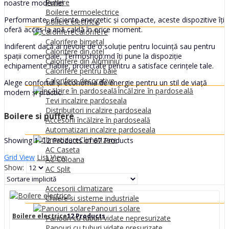
0
MDL
Puffere
noastre moderne!
Boilere termoelectrice
Performante, eficiente energetic și compacte, aceste dispozitive îți
Boilere electrice
oferă acces la apă caldă în orice moment.
Calorifere
Calorifere bimetal
Indiferent dacă ai nevoie de o soluție pentru locuință sau pentru
Calorifere din oțel
spații comerciale, Termoshop.md îți pune la dispoziție
Calorifere din Aluminiu
echipamente fiabile, proiectate pentru a satisface cerințele tale.
Calorifere pentru baie
Calorifere decorative
Alege confortul și economia de energie pentru un stil de viață
Încălzire în pardoseală
modern și practic.
Tevi incalzire pardoseala
Distribuitori incalzire pardoseala
Boilere si puffere
Accesorii încălzire în pardoseală
Automatizari incalzire pardoseala
Climatizare
Showing 1–12 Products of 67 Products
AC Caseta
Grid View
List View
AC Coloana
Show:
AC Split
AC Tubulatura
Accesorii climatizare
Chilere si sisteme industriale
Panouri solare
Boilere electrice
12 Products
Panouri cu tuburi vidate nepresurizate
Panouri cu tuburi vidate presurizate