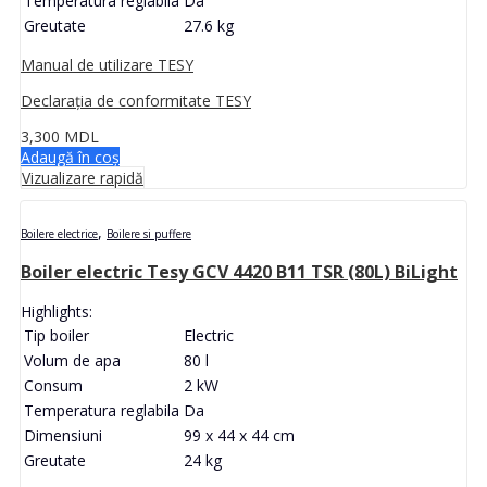
Temperatura reglabila
Da
Greutate
27.6 kg
Manual de utilizare TESY
Declarația de conformitate TESY
3,300
MDL
Adaugă în coș
Vizualizare rapidă
,
Boilere electrice
Boilere si puffere
Boiler electric Tesy GCV 4420 B11 TSR (80L) BiLight
Highlights:
Tip boiler
Electric
Volum de apa
80 l
Consum
2 kW
Temperatura reglabila
Da
Dimensiuni
99 x 44 x 44 cm
Greutate
24 kg