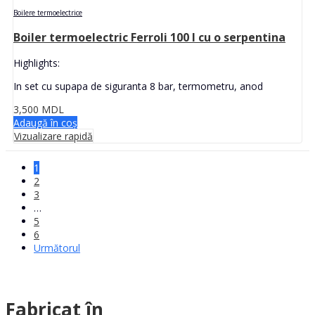
Boilere termoelectrice
Boiler termoelectric Ferroli 100 l cu o serpentina
Highlights:
In set cu supapa de siguranta 8 bar, termometru, anod
3,500
MDL
Adaugă în coș
Vizualizare rapidă
1
2
3
…
5
6
Următorul
Fabricat în