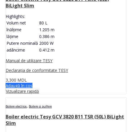
BiLight Slim
Highlights:
Volum net
80 L
înălţime
1.205 m
lăţime
0.386 m
Putere nominală
2000 W
adâncime
0.412 m
Manual de utilizare TESY
Declarația de conformitate TESY
3,300
MDL
Adaugă în coș
Vizualizare rapidă
,
Boilere electrice
Boilere si puffere
Boiler electric Tesy GCV 3820 B11 TSR (50L) BiLight
Slim