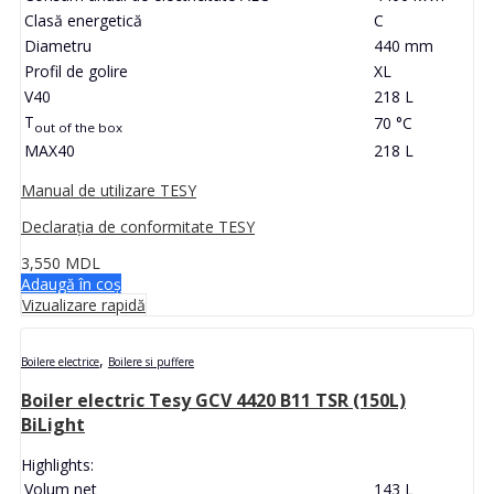
Clasă energetică
C
Diametru
440 mm
Profil de golire
XL
V40
218 L
T
70 °C
out of the box
MAX40
218 L
Manual de utilizare TESY
Declarația de conformitate TESY
3,550
MDL
Adaugă în coș
Vizualizare rapidă
,
Boilere electrice
Boilere si puffere
Boiler electric Tesy GCV 4420 B11 TSR (150L)
BiLight
Highlights:
Volum net
143 L