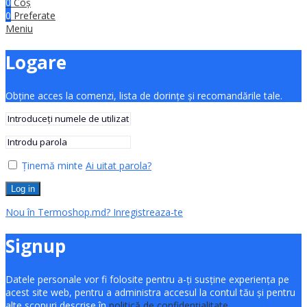
0
Coș
0
Preferate
Meniu
Logare
Obține acces la comenzi, lista de dorințe și recomandările tale.
Ținemă minte
Ai uitat parola?
Log in
Nou în Termoshop.md? Inregistreaza-te
Signup
Datele personale vor fi folosite pentru a-ți susține experiența pe
acest site web, pentru a administra accesul la contul tău și pentru
alte scopuri descrise în
politică de confidențialitate
.