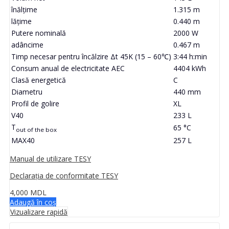
înălţime
1.315 m
lăţime
0.440 m
Putere nominală
2000 W
adâncime
0.467 m
Timp necesar pentru încălzire Δt 45K (15 – 60℃)
3:44 h:min
Consum anual de electricitate AEC
4404 kWh
Clasă energetică
C
Diametru
440 mm
Profil de golire
XL
V40
233 L
T
65 °C
out of the box
MAX40
257 L
Manual de utilizare TESY
Declarația de conformitate TESY
4,000
MDL
Adaugă în coș
Vizualizare rapidă