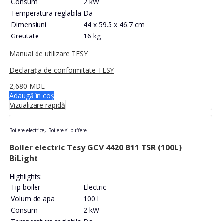
Consum
2 kW
Temperatura reglabila
Da
Dimensiuni
44 x 59.5 x 46.7 cm
Greutate
16 kg
Manual de utilizare TESY
Declarația de conformitate TESY
2,680
MDL
Adaugă în coș
Vizualizare rapidă
,
Boilere electrice
Boilere si puffere
Boiler electric Tesy GCV 4420 B11 TSR (100L)
BiLight
Highlights:
Tip boiler
Electric
Volum de apa
100 l
Consum
2 kW