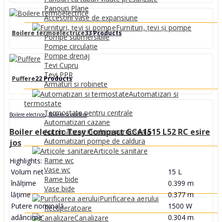
Panouri Plane
Accesorii vase de expansiune
Furnituri, țevi și pompe
Boilere termoelectrice
33 Products
Pompe submersibile
Pompe circulație
Pompe drenaj
Tevi Cupru
Tevi PPR
Puffere
22 Products
Armaturi si robinete
Automatizari si
termostate
Termostate pentru centrale
,
Boilere electrice
Boilere si puffere
Automatizari cazane
Boiler electric Tesy Compact GCA1515 L52 RC esire
Automatizari incalzire pardoseala
Automatizari pompe de caldura
jos
Articole sanitare
Rame wc
Highlights:
Vase wc
Volum net
15 L
Rame bide
înălţime
0.399 m
Vase bide
lăţime
0.377 m
Purificarea aerului
Putere nominală
1500 W
Recuperatoare
adâncime
0.304 m
Canalizare