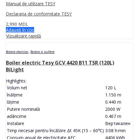
Manual de utilizare TESY
Declarația de conformitate TESY
2,990
MDL
Adaugă în coș
Vizualizare rapidă
,
Boilere electrice
Boilere si puffere
Boiler electric Tesy GCV 4420 B11 TSR (120L)
BiLight
Highlights:
Volum net
120 L
înălţime
1.150 m
lăţime
0.440 m
Putere nominală
2000 W
adâncime
0.467 m
Instalare
Вертикален
Timp necesar pentru încălzire Δt 45K (15 – 60℃)
3:08 h:min
Consum anual de electricitate AEC
4406 kWh