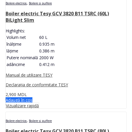
,
Boilere electrice
Boilere si puffere
Boiler electric Tesy GCV 3820 B11 TSRC (60L)
BiLight Slim
Highlights:
Volum net
60 L
înălţime
0.935 m
lăţime
0.386 m
Putere nominală
2000 W
adâncime
0.412 m
Manual de utilizare TESY
Declarația de conformitate TESY
2,900
MDL
Adaugă în coș
Vizualizare rapidă
,
Boilere electrice
Boilere si puffere
Boiler electric Tesy GCV 3820 B11 TSRC (80L)